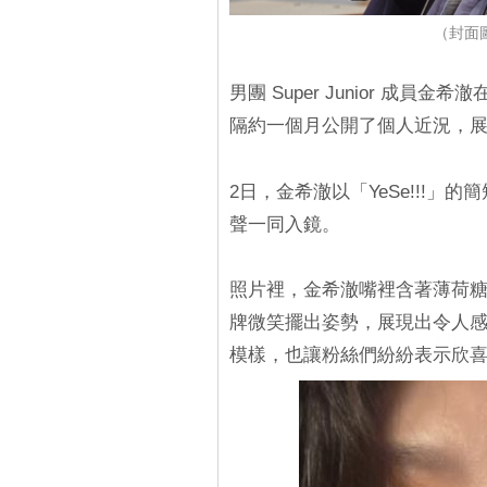
（封面
男團 Super Junior 成員
隔約一個月公開了個人近況，
2日，金希澈以「YeSe!!!
聲一同入鏡。
照片裡，金希澈嘴裡含著薄荷
牌微笑擺出姿勢，展現出令人
模樣，也讓粉絲們紛紛表示欣