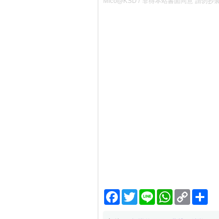
Mico@KSD / 非得本站書面同意 
Facebook
Twitter
Line
WhatsApp
Copy
分
Link
享