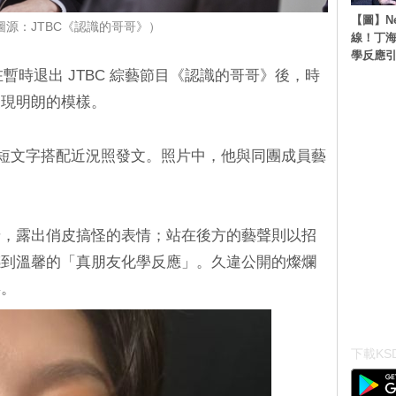
【圖】N
圖源：JTBC《認識的哥哥》）
線！丁海
學反應
金希澈在暫時退出 JTBC 綜藝節目《認識的哥哥》後，時
展現明朗的模樣。
」的簡短文字搭配近況照發文。照片中，他與同團成員藝
糖，露出俏皮搞怪的表情；站在後方的藝聲則以招
感到溫馨的「真朋友化學反應」。久違公開的燦爛
喜。
下載KSD