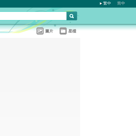
繁中
简中
圖片
星檔