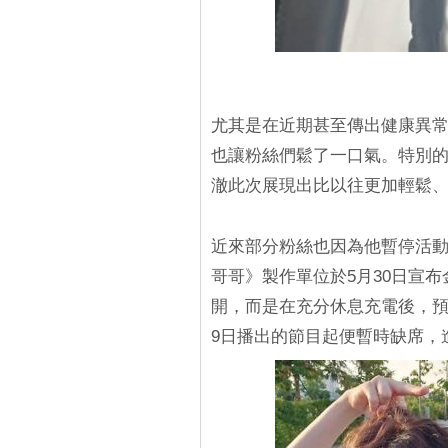
尤其是在近期甚至傳出健康異
也讓粉絲們鬆了一口氣。特別
澈此次展現出比以往更加輕鬆
近來部分粉絲也因為他暫停活
哥哥》製作單位於5月30日宣
開，而是在充分休息充電後，預
9日播出的節目起便暫時缺席，