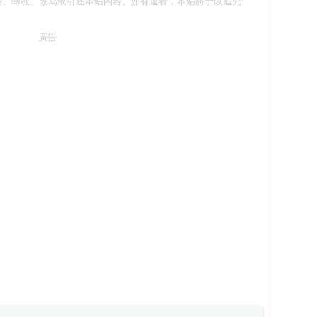
請勿抄襲、轉載、改寫或引述本站內容。如有違者，本站將予以追究
廣告