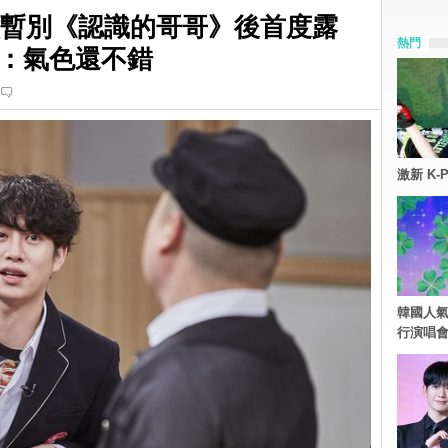
r金希澈暫別《認識的哥哥》後首度露
熱門
：氣色還不錯
激新 K-
韓國人氣
行演唱