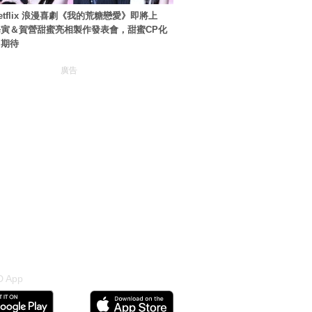
etflix 浪漫喜劇《我的荒糖戀愛》即將上
寅＆賀營甜蜜亮相製作發表會，甜蜜CP化
引期待
廣告
 App