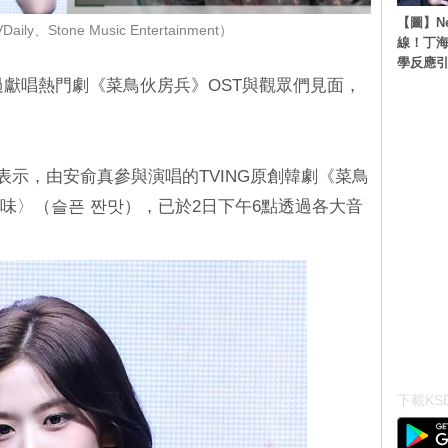
【圖】N
ly、Stone Music Entertainment）
線！丁海
學反應
透過獻唱熱門劇《菜鳥伙房兵》OST與觀眾們見面，
娛樂表示，由安俞真參與演唱的TVING原創韓劇《菜鳥
傷的鹹味〉（슬픈 짠맛），已於2日下午6點透過各大音
下載KSD