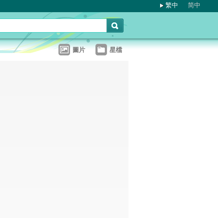
繁中
简中
圖片
星檔