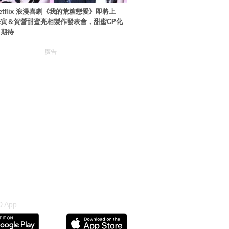
etflix 浪漫喜劇《我的荒糖戀愛》即將上
寅＆賀營甜蜜亮相製作發表會，甜蜜CP化
引期待
廣告
 App