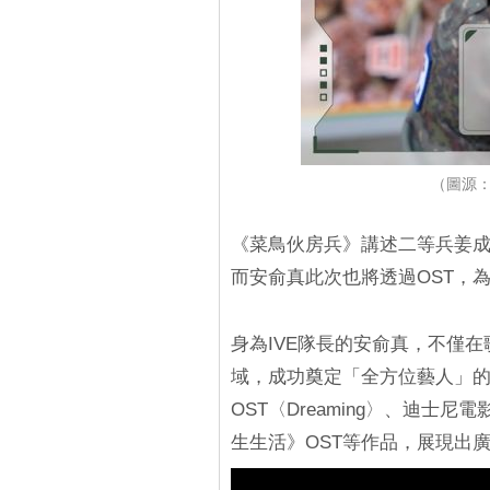
（圖源：St
《菜鳥伙房兵》講述二等兵姜成
而安俞真此次也將透過OST，
身為IVE隊長的安俞真，不僅
域，成功奠定「全方位藝人」的地位
OST〈Dreaming〉、迪士尼
生生活》OST等作品，展現出