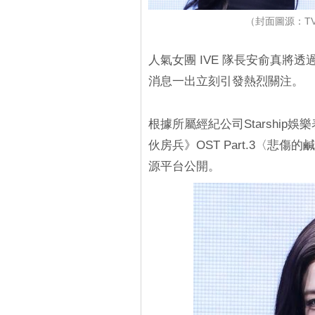
（封面圖源：TVDai
人氣女團 IVE 隊長安俞真將
消息一出立刻引發熱烈關注。
根據所屬經紀公司Starship
伙房兵》OST Part.3〈悲
源平台公開。