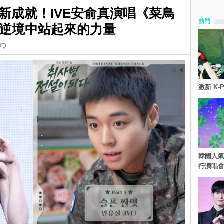
新成就！IVE安俞真演唱《菜鳥
熱門
遞逆境中站起來的力量
激新 K-
韓國人氣
行演唱