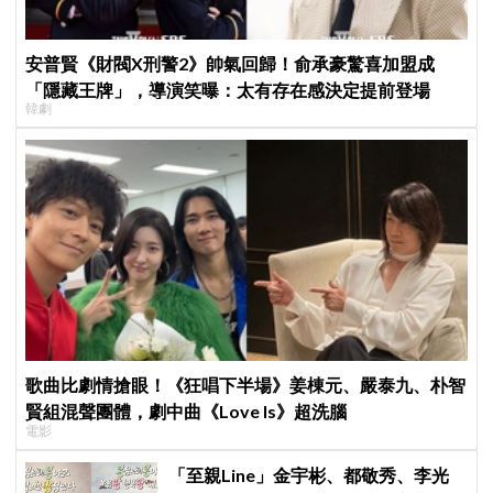
安普賢《財閥X刑警2》帥氣回歸！俞承豪驚喜加盟成
「隱藏王牌」，導演笑曝：太有存在感決定提前登場
韓劇
歌曲比劇情搶眼！《狂唱下半場》姜棟元、嚴泰九、朴智
賢組混聲團體，劇中曲《Love Is》超洗腦
電影
「至親Line」金宇彬、都敬秀、李光