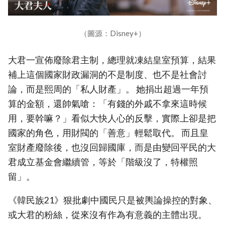
（圖源：Disney+）
大君一宣佈廢除君主制，總理就凍結皇室預算，結果
補上這個國家財政漏洞的不是制度、也不是社會討
論，而是熙周的「私人財產」。 她捐出超過一年預
算的金額，還帥氣嗆：「有錢的外戚不拿來這時候
用，要幹嘛？」看似大快人心的反擊，實際上卻是把
國家的角色，用財閥的「善意」輕鬆取代。 而且皇
室財產廢除後，也沒回歸國庫，而是由變回平民的大
君成立基金會繼續管，等於「階級沒了，特權照
留」。
《韓民族21》狠批劇中國民只是被輿論操控的對象、
或大君的粉絲，從來沒有作為有意義的主體出現。