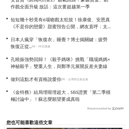
作戲全面升級 放話：這次要超越第一季
短短幾十秒竟有6場吻戲太犯規！徐康俊、安恩真
《不是你的戀愛》甜蜜預告公開，網友直呼：太
期待了！
日本人瘋穿「恢復衣」睡覺？博士揭關鍵：疲勞
恢復正從...
PR・PP石墨烯
孔曉振強勢回歸！《殺手媽咪》挑戰「職場媽媽×
神秘殺手」雙重人生，與鄭準元展開反差夫妻線
做到這點才有資格說愛你
PR・台灣癌症基金會
《金特務》結局埋哏埋超大，SBS證實「第二季積
極討論中」！蘇志燮願望要成真啦
Recommended by
您也可能喜歡這些文章