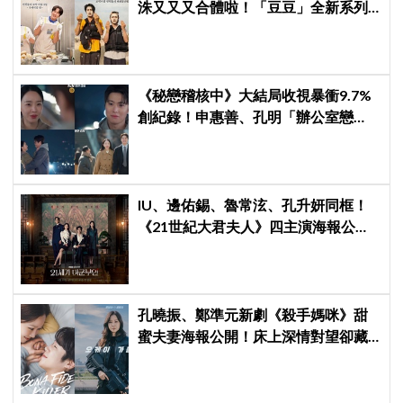
洙又又又合體啦！「豆豆」全新系列
本月開拍
《秘戀稽核中》大結局收視暴衝9.7%
創紀錄！申惠善、孔明「辦公室戀
情」修成正果，結尾「十指緊扣」甜
到蛀牙
IU、邊佑錫、魯常泫、孔升妍同框！
《21世紀大君夫人》四主演海報公
開，王室羅曼史引期待
孔曉振、鄭準元新劇《殺手媽咪》甜
蜜夫妻海報公開！床上深情對望卻藏
驚人秘密