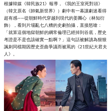
根據韓媒《韓民族21》報導，《我的王室死對頭》
（韓文原名《帥氣新世界》）劇中有一幕讓劇迷看得
超有感——從朝鮮時代穿越到現代的姜團心（林知衍
飾），看到片場亂七八糟的史劇拍攝，直接怒嗆：
「就算這個地獄朝鮮的綱常倫理已經掉到谷底，歷史
考證是不是也該確實一點啊？」這句話被解讀為狠狠
諷刺同檔期因歷史歪曲爭議而被罵的《21世紀大君夫
人》。