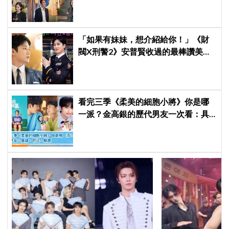
善、金智媛、朴信惠、金南佶、李帝
勳...陣容太狂了
「如果有妹妹，想介紹給你！」《財
閥X刑警2》安普賢收過的最棒讚美，
連哥哥們都認證的好品格～
看完三季《柔美的細胞小將》你是哪
一派？金高銀的歷代男友一次看：具
雄、巴比、馴鹿