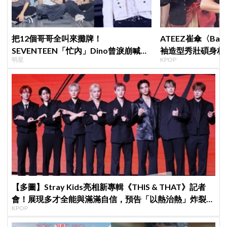
把12個哥哥全叫來攤牌！
ATEEZ崔傘〈B
SEVENTEEN「忙內」Dino曾淚崩喊退
袖造型秀壯碩身材 
明星
KPOP
團，全靠這件事救回來
Shorts演算法
【多圖】Stray Kids亮相新專輯《THIS & THAT》記者
會！展現多才全能與滿滿自信，預告「以熱治熱」炸裂夏
KPOP
日音樂圈