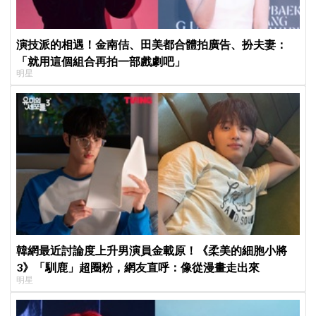
演技派的相遇！金南佶、田美都合體拍廣告、扮夫妻：
「就用這個組合再拍一部戲劇吧」
明星
韓網最近討論度上升男演員金載原！《柔美的細胞小將
3》「馴鹿」超圈粉，網友直呼：像從漫畫走出來
明星