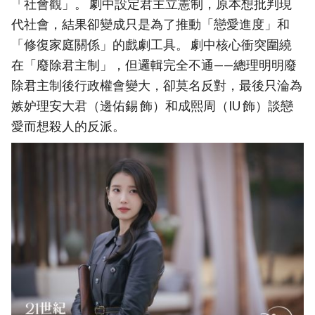
「社會觀」。 劇中設定君主立憲制，原本想批判現
代社會，結果卻變成只是為了推動「戀愛進度」和
「修復家庭關係」的戲劇工具。 劇中核心衝突圍繞
在「廢除君主制」，但邏輯完全不通——總理明明廢
除君主制後行政權會變大，卻莫名反對，最後只淪為
嫉妒理安大君（邊佑錫 飾）和成熙周（IU 飾）談戀
愛而想殺人的反派。