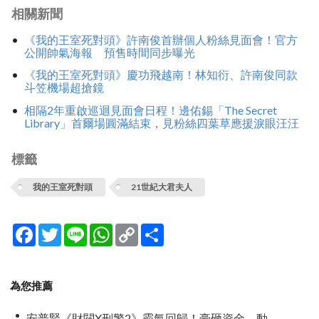
相關新聞
《我的王室死對頭》許南俊首辦個人粉絲見面會！官方
公開帥氣海報 預售時間同步曝光
《我的王室死對頭》慶功飛越南！林知衍、許南俊同款
斗笠機場超搶鏡
相隔2年重啟巡迴見面會日程！邊佑錫「The Secret
Library」首爾場圓滿結束，見粉絲四葉草應援淚眼汪汪
標籤
我的王室死對頭
21世紀大君夫人
Facebook
Twitter
Line
WhatsApp
Copy
分
Link
享
為您推薦
安普賢《財閥X刑警2》霸氣回歸！豪砸資金、動