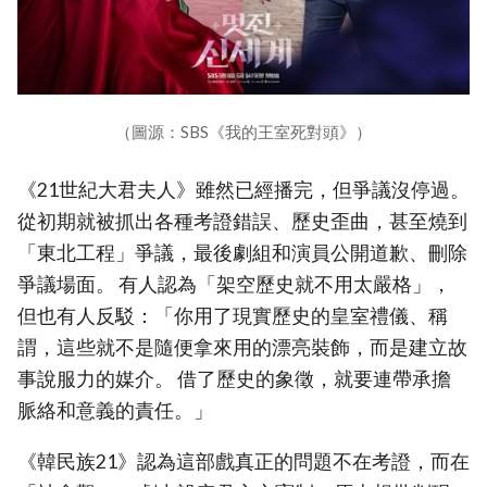
（圖源：SBS《我的王室死對頭》）
《21世紀大君夫人》雖然已經播完，但爭議沒停過。
從初期就被抓出各種考證錯誤、歷史歪曲，甚至燒到
「東北工程」爭議，最後劇組和演員公開道歉、刪除
爭議場面。 有人認為「架空歷史就不用太嚴格」，
但也有人反駁：「你用了現實歷史的皇室禮儀、稱
謂，這些就不是隨便拿來用的漂亮裝飾，而是建立故
事說服力的媒介。 借了歷史的象徵，就要連帶承擔
脈絡和意義的責任。」
《韓民族21》認為這部戲真正的問題不在考證，而在