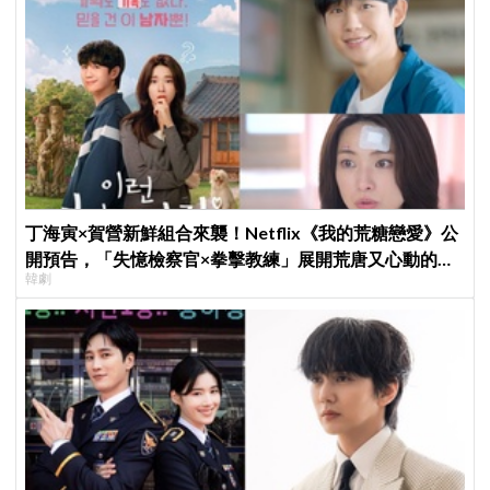
丁海寅×賀營新鮮組合來襲！Netflix《我的荒糖戀愛》公
開預告，「失憶檢察官×拳擊教練」展開荒唐又心動的同
韓劇
居戀愛