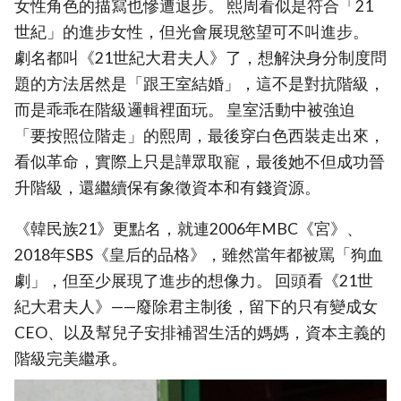
女性角色的描寫也慘遭退步。 熙周看似是符合「21
世紀」的進步女性，但光會展現慾望可不叫進步。
劇名都叫《21世紀大君夫人》了，想解決身分制度問
題的方法居然是「跟王室結婚」，這不是對抗階級，
而是乖乖在階級邏輯裡面玩。 皇室活動中被強迫
「要按照位階走」的熙周，最後穿白色西裝走出來，
看似革命，實際上只是譁眾取寵，最後她不但成功晉
升階級，還繼續保有象徵資本和有錢資源。
《韓民族21》更點名，就連2006年MBC《宮》、
2018年SBS《皇后的品格》，雖然當年都被罵「狗血
劇」，但至少展現了進步的想像力。 回頭看《21世
紀大君夫人》——廢除君主制後，留下的只有變成女
CEO、以及幫兒子安排補習生活的媽媽，資本主義的
階級完美繼承。