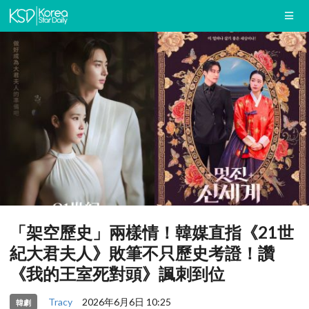
「架空歷史」兩樣情！韓媒直指《21世
紀大君夫人》敗筆不只歷史考證！讚
《我的王室死對頭》諷刺到位
Tracy
2026年6月6日 10:25
韓劇