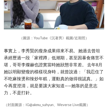
（圖源：YouTube《沉著男》截圖/近期照）
事實上，李秀賢的瘦身成果得來不易。 她過去曾坦
承經歷過一段「家裡蹲」低潮期，甚至因暴食痛苦不
堪，哥哥李燦赫也證實當時她狀態非常差。 去年8月
她以明顯變瘦的模樣現身時，就曾說過：「我忍住了
不吃麻辣燙和辣炒年糕，運動真的做得很認真。」如
今再度澄清，就是要讓大家知道——她靠的是意志
力，不是打針。
（封面圖源：IG@akmu_suhyun、Weverse Live截圖）