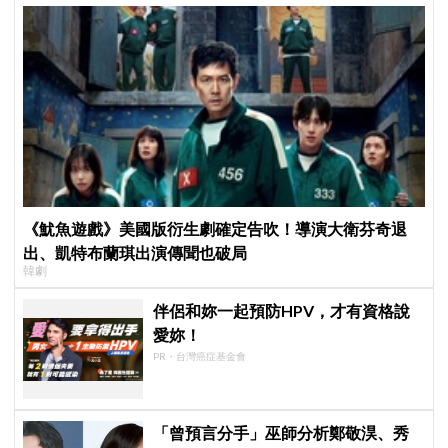
《魷魚遊戲》美國版衍生劇確定告吹！導演大衛芬奇退
出、凱特布蘭琪出演傳聞也破局
韓劇
伴侶和妳一起預防HPV，才有資格說
愛妳！
PR・台灣癌症基金會
「曾預言分手」巫師分析鄭敬淏、秀