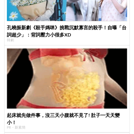
孔曉振新劇《殺手媽咪》挑戰沉默寡言的殺手！自曝「台
詞超少」：背詞壓力小很多XD
韓劇
起床就先做件事，沒三天小腹就不見了! 肚子一天天變
小！
PR・新素簡