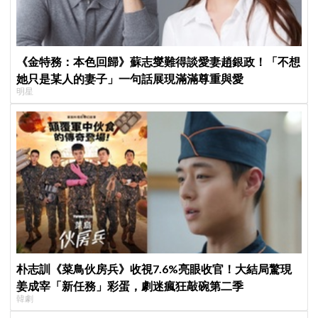
《金特務：本色回歸》蘇志燮難得談愛妻趙銀政！「不想
她只是某人的妻子」一句話展現滿滿尊重與愛
明星
朴志訓《菜鳥伙房兵》收視7.6%亮眼收官！大結局驚現
姜成宰「新任務」彩蛋，劇迷瘋狂敲碗第二季
韓劇