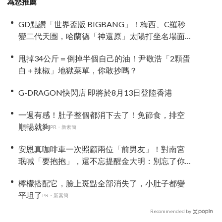
為您推薦
GD點讚「世界盃版 BIGBANG」！梅西、C羅秒
變二代天團，哈蘭德「神還原」太陽打坐名場面
全網笑翻
甩掉34公斤＝倒掉半個自己的油！尹敬浩「2顆蛋
白＋辣椒」地獄菜單，你敢抄嗎？
G-DRAGON快閃店 即將於8月13日登陸香港
一週有感！肚子整個都消下去了！免節食，排空
順暢就夠
PR・新素簡
安恩真咖啡車一次照顧兩位「前男友」！對南宮
珉喊「要抱抱」，還不忘提醒金大明：別忘了你
新婚 XD
檸檬搭配它，臉上斑點全部消失了，小肚子都變
平坦了
PR・新素簡
Recommended by