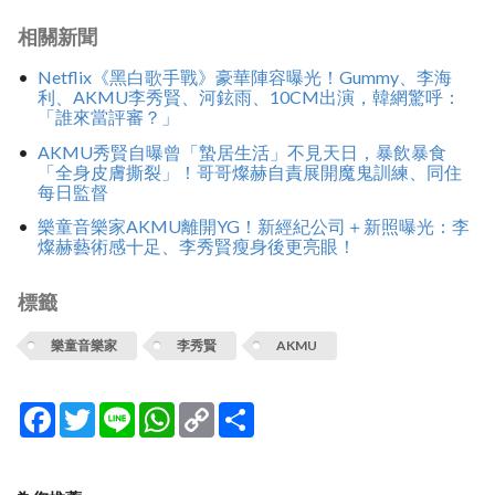
相關新聞
Netflix《黑白歌手戰》豪華陣容曝光！Gummy、李海
利、AKMU李秀賢、河鉉雨、10CM出演，韓網驚呼：
「誰來當評審？」
AKMU秀賢自曝曾「蟄居生活」不見天日，暴飲暴食
「全身皮膚撕裂」！哥哥燦赫自責展開魔鬼訓練、同住
每日監督
樂童音樂家AKMU離開YG！新經紀公司＋新照曝光：李
燦赫藝術感十足、李秀賢瘦身後更亮眼！
標籤
樂童音樂家
李秀賢
AKMU
Facebook
Twitter
Line
WhatsApp
Copy
分
Link
享