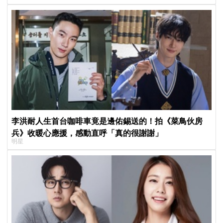
李洪耐人生首台咖啡車竟是邊佑錫送的！拍《菜鳥伙房
兵》收暖心應援，感動直呼「真的很謝謝」
明星