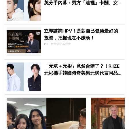
英分手內幕：男方「這裡」卡關、女
方心碎等累了... 驚曝未來仍有復合可
能？
立即諮詢HPV！是對自己健康最好的
投資，把握現在不嫌晚！
PR・台灣癌症基金會
「元斌＋元彬」竟然合體了？！RIIZE
元彬攜手韓國傳奇美男元斌代言同品
牌，韓網瘋喊：兩個帥哥來了！