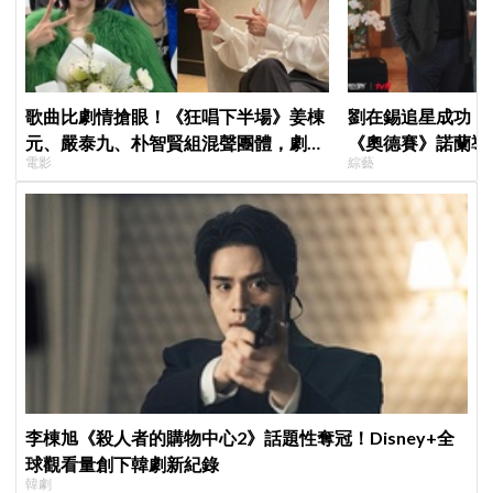
歌曲比劇情搶眼！《狂唱下半場》姜棟
劉在錫追星成功！《
元、嚴泰九、朴智賢組混聲團體，劇中
《奧德賽》諾蘭導
電影
綜藝
曲《Love Is》超洗腦
比YA幸福笑容藏
李棟旭《殺人者的購物中心2》話題性奪冠！Disney+全
球觀看量創下韓劇新紀錄
韓劇