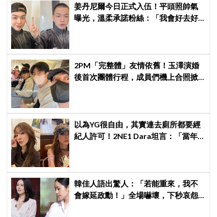
姜丹尼爾今日正式入伍！平頭照帥氣
曝光，溫柔承諾粉絲：「我會好去好
回的」
2PM「完整體」友情依舊！玉澤演婚
後首次團體行程，成員們機上合照掀
粉絲回憶殺
以為YG很自由，其實連去廁所都要經
紀人許可！2NE1 Dara坦言：「當年
超羨慕少女時代」
韓佳人語出驚人：「若能重來，我不
會嫁延政勳！」全場嚇壞，下秒哀怨
曝真實原因笑翻