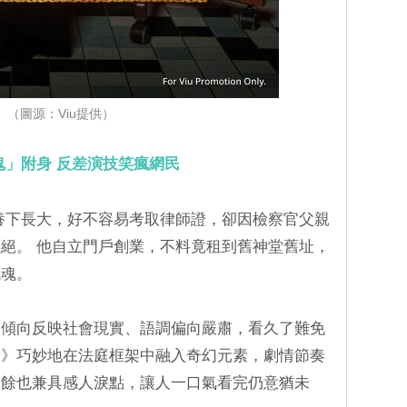
（圖源：Viu提供）
鬼」附身 反差演技笑瘋網民
養下長大，好不容易考取律師證，卻因檢察官父親
絕。 他自立門戶創業，不料竟租到舊神堂舊址，
鬼魂。
多傾向反映社會現實、語調偏向嚴肅，看久了難免
所》巧妙地在法庭框架中融入奇幻元素，劇情節奏
之餘也兼具感人淚點，讓人一口氣看完仍意猶未