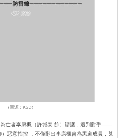
（圖源：KSD）
為亡者李康楓（許城泰 飾）辯護，遭到對手——
飾）惡意指控 ，不僅翻出李康楓曾為黑道成員，甚