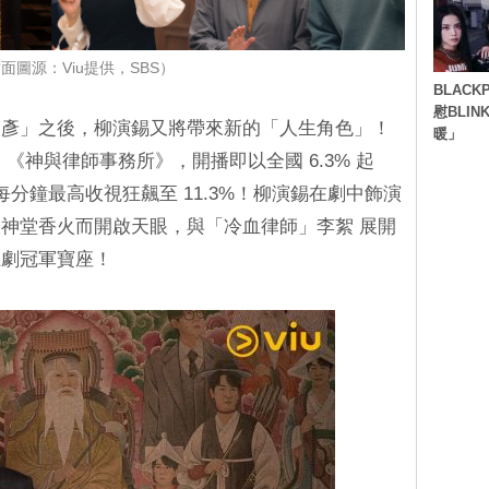
面圖源：Viu提供，SBS）
BLACK
慰BLI
司彥」之後，柳演錫又將帶來新的「人生角色」！
暖」
劇 《神與律師事務所》，開播即以全國 6.3% 起
每分鐘最高收視狂飆至 11.3%！柳演錫在劇中飾演
神堂香火而開啟天眼，與「冷血律師」李絮 展開
土劇冠軍寶座！