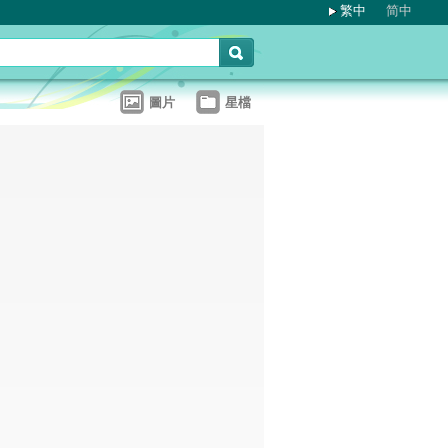
繁中
简中
圖片
星檔