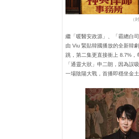
（封
繼「暖醫安政源」、「霸總白
由 Viu 緊貼韓國播放的全新韓
跳，第二集更直接衝上 8.7%，
「通靈大狀」申二朗，因為誤吸
一場陰陽大戰，首播即穩坐金