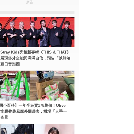
廣告
tray Kids亮相新專輯《THIS & THAT》
！展現多才全能與滿滿自信，預告「以熱治
裂夏日音樂圈
國小百科】一年半狂賣178萬個！Olive
g防水購物袋風靡外國遊客，機場「人手一
新奇景