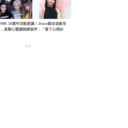
PINK 10週年活動惹議！Jisoo親自道歉安
NK，真摯心聲讓韓網直呼：「看了心裡好
廣告