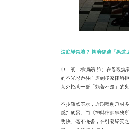
法庭變祭壇？ 柳演錫遭「黑道
申二朗（柳演錫 飾）在母親撫
的不光彩過往而遭到多家律所拒
意外招惹一群「賴著不走」的
不少觀眾表示，近期韓劇題材
感到疲累。而《神與律師事務
明快、毫不拖沓，在引發爆笑