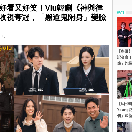
好看又好笑！Viu韓劇《神與律
熱門
%收視奪冠，「黑道鬼附身」變臉
【多圖】S
記者會
熱」炸
【K社韓
Youn
個」成