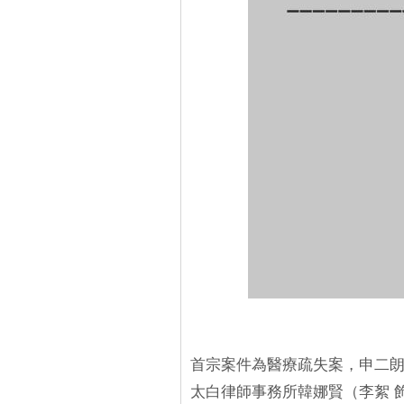
首宗案件為醫療疏失案，申二朗
太白律師事務所韓娜賢（李絮 