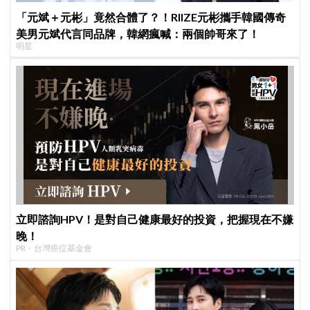
「元斌＋元彬」竟然合體了？！RIIZE元彬攜手韓國傳奇
美男元斌代言同品牌，韓網瘋喊：兩個帥哥來了！
明星
立即諮詢HPV！是對自己健康最好的投資，把握現在不嫌
晚！
PR・台灣癌症基金會