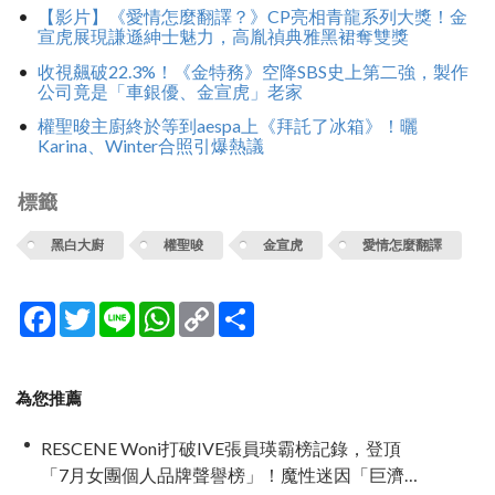
【影片】《愛情怎麼翻譯？》CP亮相青龍系列大獎！金
宣虎展現謙遜紳士魅力，高胤禎典雅黑裙奪雙獎
收視飆破22.3%！《金特務》空降SBS史上第二強，製作
公司竟是「車銀優、金宣虎」老家
權聖晙主廚終於等到aespa上《拜託了冰箱》！曬
Karina、Winter合照引爆熱議
標籤
黑白大廚
權聖晙
金宣虎
愛情怎麼翻譯
Facebook
Twitter
Line
WhatsApp
Copy
分
Link
享
為您推薦
RESCENE Woni打破IVE張員瑛霸榜記錄，登頂
「7月女團個人品牌聲譽榜」！魔性迷因「巨濟呀