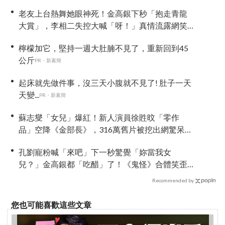
吼」全網瘋傳、逆襲Melon第一
老友上台熱舞她眼神死！金高銀下秒「抱走青龍
大賞」，李相二失控大喊「呀！」真情流露網笑
翻
檸檬加它，堅持一週大肚腩不見了，重新回到45
公斤
PR・新素簡
起床就先做件事，沒三天小腹就不見了! 肚子一天
天變...
PR・新素簡
蘇志燮「女兒」爆紅！新人演員徐貹旼「零作
品」空降《金部長》，316萬舊片被挖出網驚呆：
星味藏不住！
孔劉寵粉喊「來吧」下一秒驚覺「妳當我女
兒？」金高銀都「吃醋」了！《鬼怪》合體笑歪
全場
Recommended by
您也可能喜歡這些文章