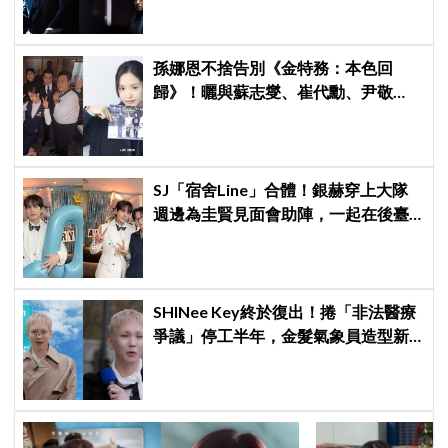
孫娜恩不捨告別《金特務：本色回
歸》！曬與蘇志燮、崔代勳、尹敬
浩、朱相昱暖心合照，感謝劇組與粉
絲陪伴
SJ「宿舍Line」合體！銀赫穿上大隊
週邊為圭賢見面會助陣，一起在後臺
開箱神童送上的相機「差點閃瞎眼」
SHINee Key終於復出！捲「非法醫療
爭議」停工半年，金髮氣象員造型新
專輯預告、韓網評價兩極