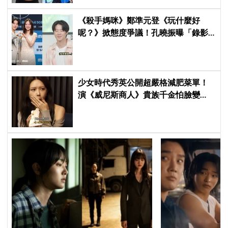
《殺手媽咪》鄭準元登《玩什麼好
呢？》掀態度爭議！孔曉振曝「錄影
後真的吐了」心疼喊：沒能救你
少女時代秀英公開超嚴格減肥菜單！
演《威尼斯商人》貴族千金怕臉變
圓：天天只吃蛋和鍋巴