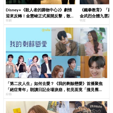
Disney+《殺人者的購物中心2》劇情
《鐵拳教育》「羅
迎來反轉！金慧峻正式展開反擊，散發
金武烈合體九雲高
韓劇
明星
「叔叔李棟旭」般強大氣場
嚇壞反應笑翻劇迷
「第二次人生」如何去愛？《我的剩餘戀愛》首播聚焦
「絕症青年」朗讀日記全場淚崩，初見面竟「撞見舊
綜藝
識」！