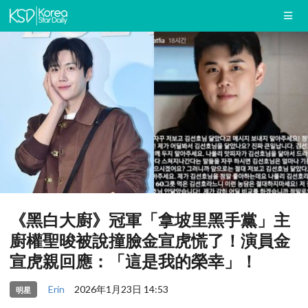
《黑白大廚》冠軍「拿坡里黑手黨」主
廚權聖晙被說撞臉金宣虎慌了！演員金
宣虎親回應：「這是我的榮幸」！
Erin
2026年1月23日 14:53
明星