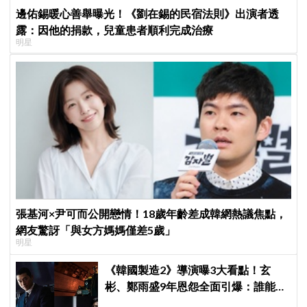
邊佑錫暖心善舉曝光！《劉在錫的民宿法則》出演者透
露：因他的捐款，兒童患者順利完成治療
明星
張基河×尹可而公開戀情！18歲年齡差成韓網熱議焦點，
網友驚訝「與女方媽媽僅差5歲」
明星
《韓國製造2》導演曝3大看點！玄
彬、鄭雨盛9年恩怨全面引爆：誰能活
到最後？