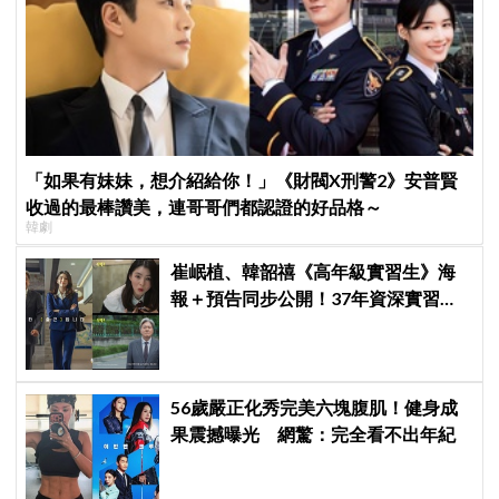
「如果有妹妹，想介紹給你！」《財閥X刑警2》安普賢
收過的最棒讚美，連哥哥們都認證的好品格～
韓劇
崔岷植、韓韶禧《高年級實習生》海
報＋預告同步公開！37年資深實習生
遇上美女CEO
56歲嚴正化秀完美六塊腹肌！健身成
果震撼曝光 網驚：完全看不出年紀