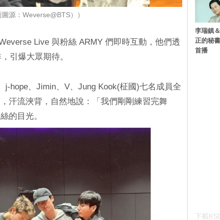
圖源：Weverse@BTS））
李瑞鎮＆
正的秘書
everse Live 與粉絲 ARMY 們即時互動，他們透
首播
排，引爆大眾期待。
-hope、Jimin、V、Jung Kook(柾國)七名成員全
頭前，汗流浹背，自然地說：「我們剛剛練習完舞
粉絲的目光。
下載KSD