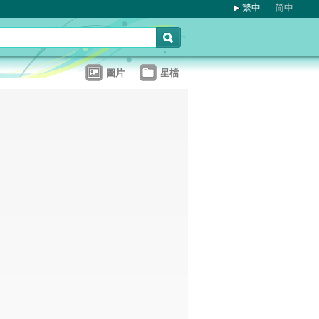
繁中
简中
圖片
星檔