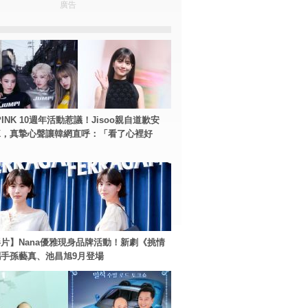
廣告
PINK 10週年活動惹議！Jisoo親自道歉安
NK，真摯心聲讓韓網直呼：「看了心裡好
片】Nana優雅現身品牌活動！新劇《挑情
手孫藝真、池昌旭9月登場