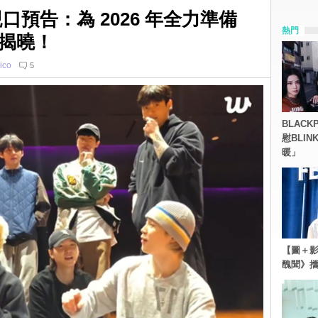
口預告：為 2026 年全力準備
熱門
揭曉！
ico
5
BLACK
慰BLI
暖」
【圖＋影
醜聞》攜