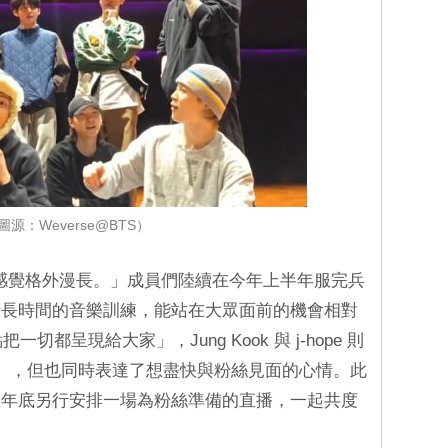
圖源：Weverse@BTS）
 年感覺格外漫長。」成員們陸續在今年上半年服完兵
行長時間的音樂訓練，能站在大眾面前的機會相對
切都呈現給大家」，Jung Kook 與 j-hope 則
而已」，但也同時表達了想盡快與粉絲見面的心情。此
在年底另行安排一場為粉絲準備的直播，一起共度