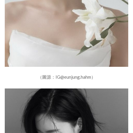
（圖源：IG@eunjung.hahm）