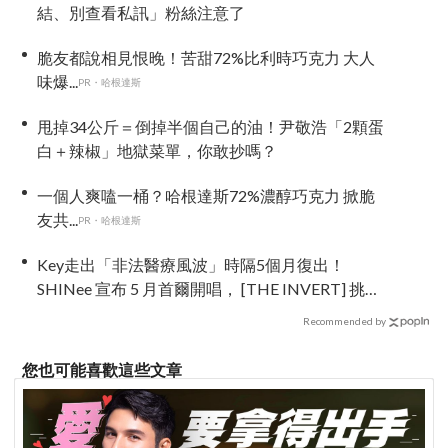
結、別查看私訊」粉絲注意了
脆友都說相見恨晚！苦甜72%比利時巧克力 大人
味爆...
PR・哈根達斯
甩掉34公斤＝倒掉半個自己的油！尹敬浩「2顆蛋
白＋辣椒」地獄菜單，你敢抄嗎？
一個人爽嗑一桶？哈根達斯72%濃醇巧克力 掀脆
友共...
PR・哈根達斯
Key走出「非法醫療風波」時隔5個月復出！
SHINee 宣布 5 月首爾開唱， [THE INVERT] 挑戰
「翻轉」視角重新出發
Recommended by
您也可能喜歡這些文章