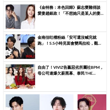
《金特務：本色回歸》蘇志燮難得談
愛妻趙銀政！「不想她只是某人的妻
子」一句話展現滿滿尊重與愛
金南佶吐槽粉絲「安可還沒喊完就
跑」！5.5小時見面會變馬拉松，觀眾
崩潰：以為完場竟還有「第三部」？
自由了！VIVIZ告贏惡劣所屬社BPM，
母公司連爆欠薪黑幕、泰民THE
BOYZ李昇基集體逃亡