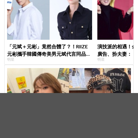
「元斌＋元彬」竟然合體了？！RIIZE
演技派的相遇！金
元彬攜手韓國傳奇美男元斌代言同品
廣告、扮夫妻：「
明星
明星
牌，韓網瘋喊：兩個帥哥來了！
部戲劇吧」
以為YG很自由，其實連去廁所都要經紀人許可！2NE1