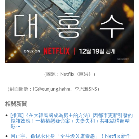
（圖源：Netflix《巨洪》）
（封面圖源：IG@eunjung.hahm、李恩雅SNS）
相關新聞
[推薦]《在大韓民國成為房主的方法》因都市更新引發的
複雜效應！一樁樁懸疑命案＋夫妻失和＋共犯結構超精
彩〜
河正宇、孫錫求化身「全斗煥 X 盧泰愚」！Netflix 新作