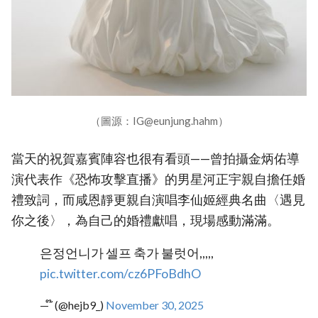
（圖源：IG@eunjung.hahm）
當天的祝賀嘉賓陣容也很有看頭——曾拍攝金炳佑導
演代表作《恐怖攻擊直播》的男星河正宇親自擔任婚
禮致詞，而咸恩靜更親自演唱李仙姬經典名曲〈遇見
你之後〉，為自己的婚禮獻唱，現場感動滿滿。
은정언니가 셀프 축가 불럿어,,,,,
pic.twitter.com/cz6PFoBdhO
— ໊ (@hejb9_)
November 30, 2025