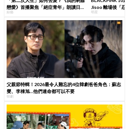
「第二次人生」如何去愛？《我的剩餘
BLACKPINK 
戀愛》首播聚焦「絕症青年」朗讀日記
Jisoo 離場後
綜藝
明星
全場淚崩，初見面竟「撞見舊識」！
看了好心疼
父親節特輯！2026最令人難忘的4位韓劇爸爸角色：蘇志
燮、李棟旭...他們連命都可以不要
韓劇