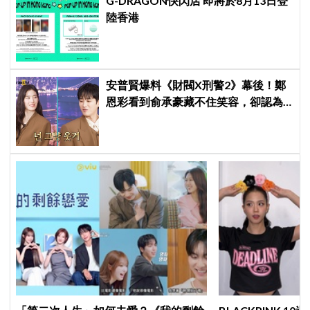
G-DRAGON快閃店 即將於8月13日登
陸香港
安普賢爆料《財閥X刑警2》幕後！鄭
恩彩看到俞承豪藏不住笑容，卻認為
安普賢只是「搞笑男」