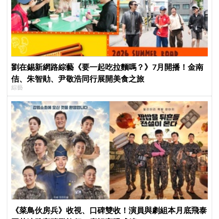
劉在錫新網路綜藝《要一起吃拉麵嗎？》7月開播！金南
佶、朱智勛、尹敬浩同行展開美食之旅
綜藝
《菜鳥伙房兵》收視、口碑雙收！演員與劇組本月底飛泰