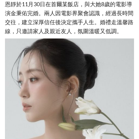
恩靜於11月30日在首爾某飯店，與大她8歲的電影導
演金秉佑完婚。兩人因電影界聚會認識，經過長時間
交往，建立深厚信任後決定攜手人生。婚禮走溫馨路
線，只邀請家人及親近友人，氛圍溫暖又低調。