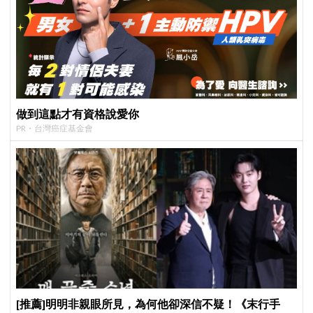
做到這點才有資格說愛你
PR・台灣癌症基金會
[推薦]明明非親眼所見，為何他卻深信不疑！《末行手