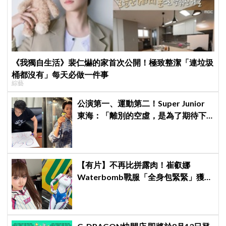
《我獨自生活》裴仁爀的家首次公開！極致整潔「連垃圾
桶都沒有」每天必做一件事
綜藝
公演第一、運動第二！Super Junior
東海：「離別的空虛，是為了期待下
次再見」
【有片】不再比拼露肉！崔叡娜
Waterbomb戰服「全身包緊緊」獲好
評，逆向操作炸翻全場：根本福音戰
士