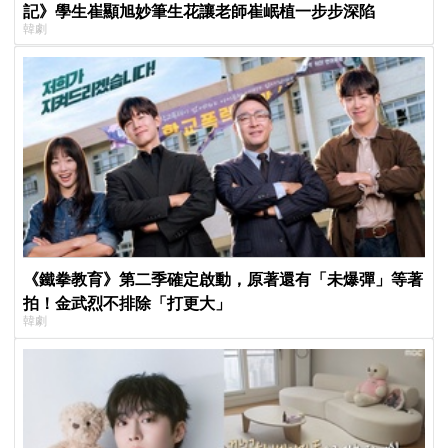
記》學生崔顯旭妙筆生花讓老師崔岷植一步步深陷
韓劇
《鐵拳教育》第二季確定啟動，原著還有「未爆彈」等著
拍！金武烈不排除「打更大」
韓劇