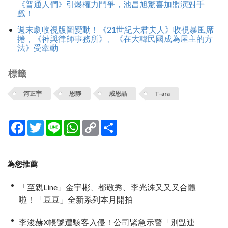
《普通人們》引爆權力鬥爭，池昌旭驚喜加盟演對手
戲！
週末劇收視版圖變動！《21世紀大君夫人》收視暴風席
捲，《神與律師事務所》、《在大韓民國成為屋主的方
法》受牽動
標籤
河正宇
恩靜
咸恩晶
T-ara
Facebook
Twitter
Line
WhatsApp
Copy
分
Link
享
為您推薦
「至親Line」金宇彬、都敬秀、李光洙又又又合體
啦！「豆豆」全新系列本月開拍
李浚赫X帳號遭駭客入侵！公司緊急示警「別點連