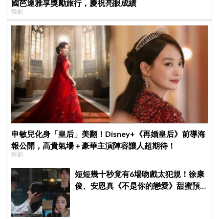
國芭達雅享獎勵旅行，慶祝亮眼成績
韓劇
申敏兒化身「皇后」美翻！Disney+《再婚皇后》前導海
報公開，高貴氣場＋豪華主演陣容讓人超期待！
韓劇
短短幾十秒竟有6場吻戲太犯規！徐康
俊、安恩真《不是你的戀愛》甜蜜預
告公開，網友直呼：太期待了！