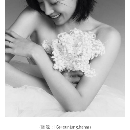
（圖源：IG@eunjung.hahm）