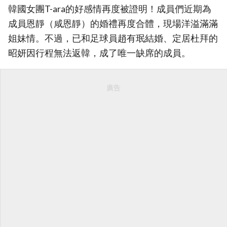
韓國女團T-ara的好感情再度被證明！成員們近期為
成員恩靜（咸恩靜）的婚禮再度合體，現場洋溢滿滿
姐妹情。不過，已和足球員趙有珉結婚、定居杜拜的
昭妍因行程無法返韓，成了唯一缺席的成員。
廣告