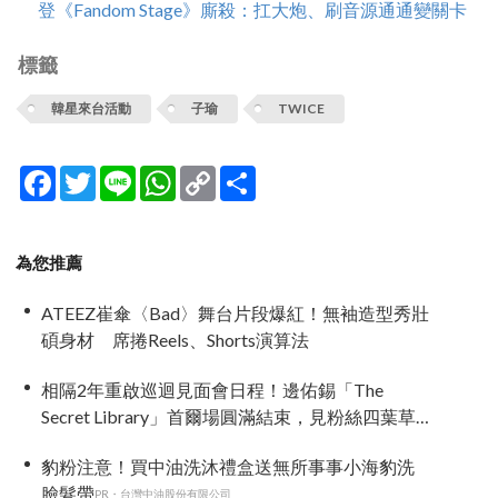
登《Fandom Stage》廝殺：扛大炮、刷音源通通變關卡
標籤
韓星來台活動
子瑜
TWICE
Facebook
Twitter
Line
WhatsApp
Copy
分
Link
享
為您推薦
ATEEZ崔傘〈Bad〉舞台片段爆紅！無袖造型秀壯
碩身材 席捲Reels、Shorts演算法
相隔2年重啟巡迴見面會日程！邊佑錫「The
Secret Library」首爾場圓滿結束，見粉絲四葉草
應援淚眼汪汪
豹粉注意！買中油洗沐禮盒送無所事事小海豹洗
臉髮帶
PR・台灣中油股份有限公司