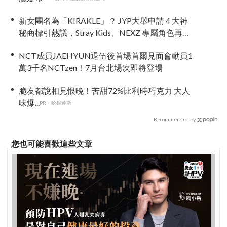
新女團名為「KIRAKLE」？ JYP大舉申請 4 大神
秘商標引熱議，Stray Kids、NEXZ 專屬角色再進
化！
NCT成員JAEHYUN退伍後首場首爾見面會動員1
萬3千名NCTzen！7月台北場次即將登場
脆友都說相見恨晚！苦甜72%比利時巧克力 大人
味爆...
PR・哈根達斯
Recommended by
您也可能喜歡這些文章