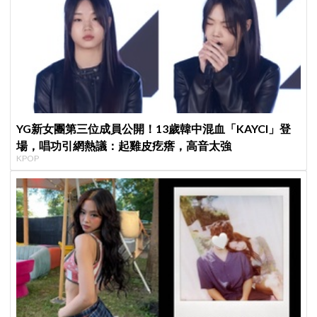
YG新女團第三位成員公開！13歲韓中混血「KAYCI」登
場，唱功引網熱議：起雞皮疙瘩，高音太強
KPOP