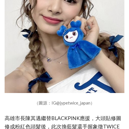
（圖源：IG@jypetwice_japan）
高雄市長陳其邁繼替BLACKPINK應援，大頭貼修圖
修成粉紅色頭髮後，此次換藍髮還手握象徵TWICE