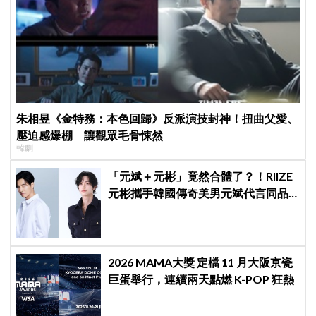
朱相昱《金特務：本色回歸》反派演技封神！扭曲父愛、
壓迫感爆棚 讓觀眾毛骨悚然
韓劇
「元斌＋元彬」竟然合體了？！RIIZE
元彬攜手韓國傳奇美男元斌代言同品
牌，韓網瘋喊：兩個帥哥來了！
2026 MAMA大獎 定檔 11 月大阪京瓷
巨蛋舉行，連續兩天點燃 K-POP 狂熱