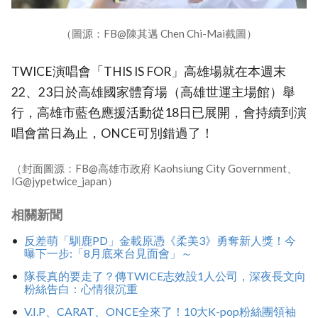
（圖源：FB@陳其邁 Chen Chi-Mai截圖）
TWICE演唱會「THIS IS FOR」高雄場就在本週末
22、23日於高雄國家體育場（高雄世運主場館）舉
行，高雄市藍色應援活動從18日已展開，會持續到演
唱會當日為止，ONCE可別錯過了！
（封面圖源：FB@高雄市政府 Kaohsiung City Government、
IG@jypetwice_japan）
相關新聞
反差萌「馴鹿PD」金載原憑《柔美3》勇奪新人獎！今
曝下一步:「8月底來台見面會」～
隊長真的要走了？傳TWICE志效設1人公司，深夜長文向
粉絲告白：心情很沉重
V.I.P、CARAT、ONCE全來了！10大K-pop粉絲團領袖