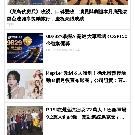
《菜鳥伙房兵》收視、口碑雙收！演員與劇組本月底飛泰
國芭達雅享獎勵旅行，慶祝亮眼成績
韓劇
009829掌握AI關鍵 大華韓國KOSPI 50
今強勢開募
PR・大華銀全能行銷方案
Kep1er 改組 6 人體制！徐永恩暫停活
動 8 個月後宣布退團，公司證實：尊
重其意願
BTS 歐洲巡演狂吸 72 萬人！巴黎單場
9.2萬人創紀錄「驚動總統馬克宏」下
站直奔世界盃決賽