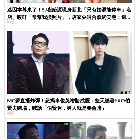
迷因本尊來了！SJ崔始源現身新北「只有始源能停車」名
店、暖叮「常幫我換照片」，店家尖叫合照網笑翻：這輩
明星
子不能脫粉了
MC夢直播炸彈！怒揭車俊英嗜賭成癮：整天纏著EXO伯
賢去賭場，喊話「伯賢啊，男人就是要會賭」
明星