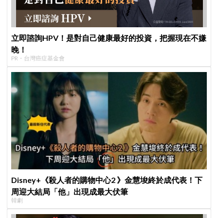
立即諮詢HPV！是對自己健康最好的投資，把握現在不嫌
晚！
PR・台灣癌症基金會
Disney+《殺人者的購物中心2 》金慧埈終於成代表！下
周迎大結局「他」出現成最大伏筆
韓劇