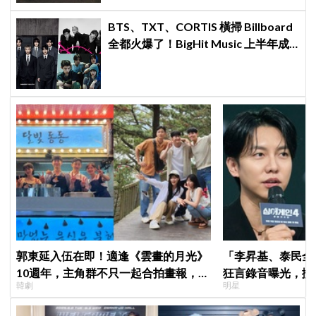
BTS、TXT、CORTIS 橫掃 Billboard
全都火爆了！BigHit Music 上半年成
績單太驚人
郭東延入伍在即！適逢《雲畫的月光》
「李昇基、泰民全
10週年，主角群不只一起合拍畫報，還
狂言錄音曝光，搬
韓劇
明星
錄製特別節目
證金、糾紛再升級