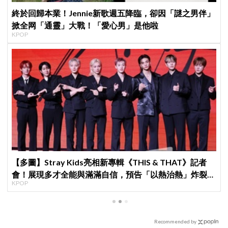
終於回歸本業！Jennie新歌週五降臨，卻因「謎之男伴」
掀全网「通靈」大戰！「愛心男」是他啦
KPOP
【多圖】Stray Kids亮相新專輯《THIS & THAT》記者
會！展現多才全能與滿滿自信，預告「以熱治熱」炸裂夏
KPOP
日音樂圈
Recommended by