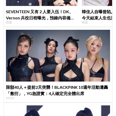
SEVENTEEN 又有 2 人要入伍！DK、
韓佳人自曝曾陷入
Vernon 兵役日程曝光，預錄內容備齊
今天結束人生也沒
明星
明星
寵粉不間斷
YouTube重拾生
限額40人＋提前2天突襲！BLACKPINK 10週年活動遭轟
「敷衍」，YG急證實：4人確定完全體出席
KPOP