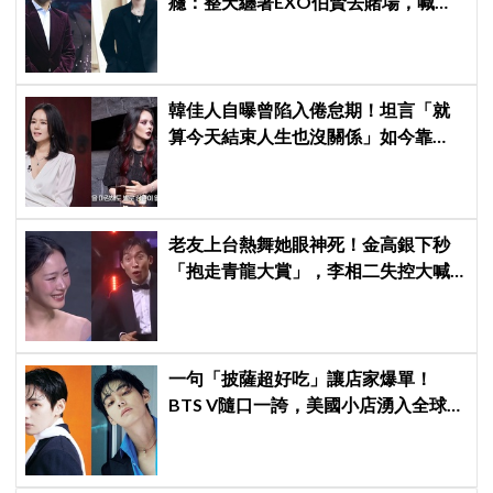
癮：整天纏著EXO伯賢去賭場，喊話
「伯賢啊，男人就是要會賭」
韓佳人自曝曾陷入倦怠期！坦言「就
算今天結束人生也沒關係」如今靠
YouTube重拾生活樂趣
老友上台熱舞她眼神死！金高銀下秒
「抱走青龍大賞」，李相二失控大喊
「呀！」真情流露網笑翻
一句「披薩超好吃」讓店家爆單！
BTS V隨口一誇，美國小店湧入全球
ARMY擠爆