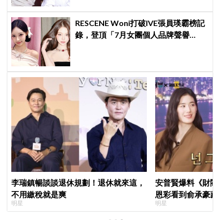
RESCENE Woni打破IVE張員瑛霸榜記
錄，登頂「7月女團個人品牌聲譽
榜」！魔性迷因「巨濟呀吼」全網瘋
傳、逆襲Melon第一
李瑞鎮暢談談退休規劃！退休就來這，
安普賢爆料《財閥
不用繳稅就是爽
恩彩看到俞承豪藏
明星
明星
普賢只是「搞笑男