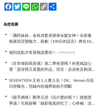
Facebook
Twitter
Line
WhatsApp
Copy
分
Link
享
為您推薦
「國民妹妹」金裕貞驚喜變身金髮女神！全新畫
報展現百變魅力，新劇《100日的謊言》將在10月
首播
做到這點才有資格說愛你
PR・台灣癌症基金會
《非常律師禹英禑》第二季有望嗎？朴恩斌談心
聲「是珍惜又喜愛的作品」坦言：必須有足夠清
楚的理由與方向
SEVENTEEN 又有 2 人要入伍！DK、Vernon 兵役
日程曝光，預錄內容備齊寵粉不間斷
《殺手媽咪》鄭準元登《玩什麼好呢？》掀態度
爭議！孔曉振曝「錄影後真的吐了」心疼喊：沒
能救你