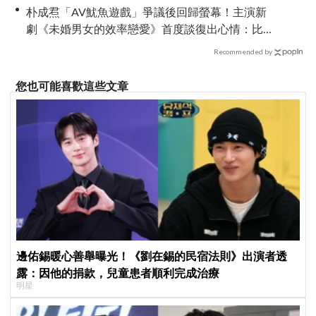
朴成焄「AV魷魚遊戲」爭議後回歸螢幕！主演新
劇《未婚男女的效率戀愛》首度談復出心情：比
以往更謹慎
Recommended by
您也可能喜歡這些文章
邊佑錫暖心善舉曝光！《劉在錫的民宿法則》出演者透
露：因他的捐款，兒童患者順利完成治療
明星