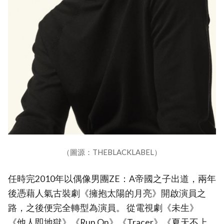
（圖源：THEBLACKLABEL）
任時完2010年以偶像男團ZE：A帝國之子出道，兩年
後憑藉人氣古裝劇《擁抱太陽的月亮》開啟演員之
路，之後便完全轉型為演員。 從電視劇《未生》
《他人即地獄》《Run On》《Tracer》《夏天不上