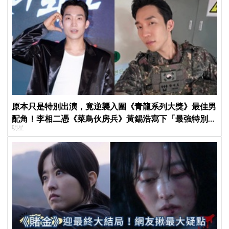
原本只是特別出演，竟逆襲入圍《青龍系列大獎》最佳男
配角！李相二憑《菜鳥伙房兵》黃錫浩寫下「最強特別出
明星
演」傳奇