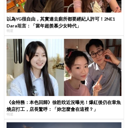
以為YG很自由，其實連去廁所都要經紀人許可！2NE1
Dara坦言：「當年超羨慕少女時代」
明星
《金特務：本色回歸》徐貹旼近況曝光！爆紅後仍在章魚
燒店打工，店長驚呼：「妳怎麼會在這裡？」
明星