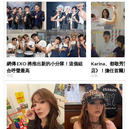
網傳 EXO 將推出新的小分隊！這個組
Karina、都敬
合呼聲最高
店》！擔任首爾店
明星
綜藝
泳知一句話意外成