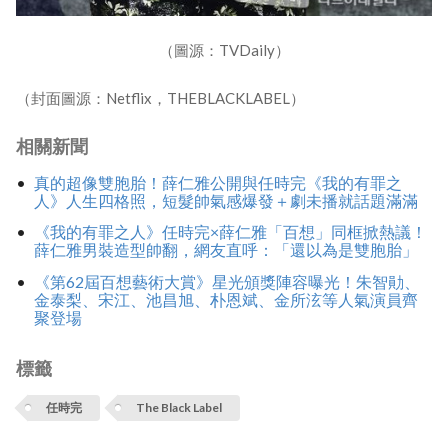
（圖源：TVDaily）
（封面圖源：Netflix，THEBLACKLABEL）
相關新聞
真的超像雙胞胎！薛仁雅公開與任時完《我的有罪之
人》人生四格照，短髮帥氣感爆發＋劇未播就話題滿滿
《我的有罪之人》任時完×薛仁雅「百想」同框掀熱議！
薛仁雅男裝造型帥翻，網友直呼：「還以為是雙胞胎」
《第62屆百想藝術大賞》星光頒獎陣容曝光！朱智勛、
金泰梨、宋江、池昌旭、朴恩斌、金所泫等人氣演員齊
聚登場
標籤
任時完
The Black Label