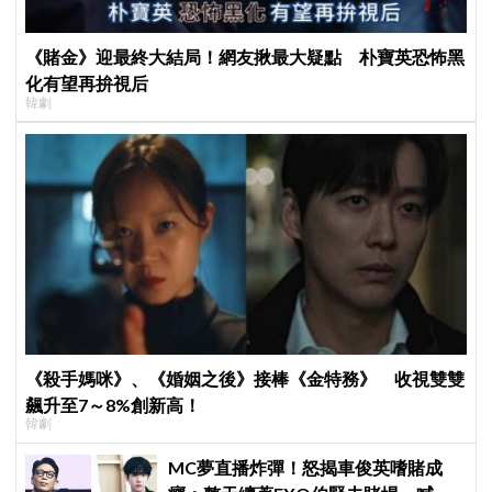
《賭金》迎最終大結局！網友揪最大疑點 朴寶英恐怖黑
化有望再拚視后
韓劇
《殺手媽咪》、《婚姻之後》接棒《金特務》 收視雙雙
飆升至7～8%創新高！
韓劇
MC夢直播炸彈！怒揭車俊英嗜賭成