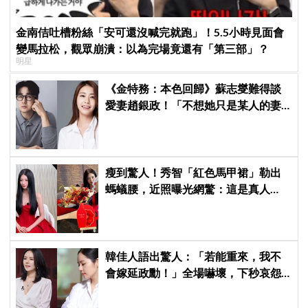
金南佶吐槽粉絲「安可還沒喊完就跑」！5.5小時見面會
變馬拉松，觀眾崩潰：以為完場竟還有「第三部」？
明星
《金特務：本色回歸》蘇志燮難得談
愛妻趙銀政！「不想她只是某人的妻
子」一句話展現滿滿尊重與愛
瘦到驚人！秀智「紅色馬甲裙」勒出
螞蟻腰，近照曝光網驚：這是真人
嗎？
韓佳人語出驚人：「若能重來，我不
會嫁延政勳！」全場嚇壞，下秒哀怨
曝真實原因笑翻