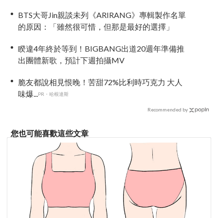
BTS大哥Jin親談未列《ARIRANG》專輯製作名單
的原因：「雖然很可惜，但那是最好的選擇」
睽違4年終於等到！BIGBANG出道20週年準備推
出團體新歌，預計下週拍攝MV
脆友都說相見恨晚！苦甜72%比利時巧克力 大人
味爆...
PR・哈根達斯
Recommended by
您也可能喜歡這些文章