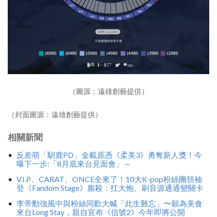
（圖源：遠雄創藝提供）
（封面圖源：遠雄創藝提供）
相關新聞
反差萌「馴鹿PD」金載原憑《柔美3》勇奪新人獎！今
曝下一步:「8月底來台見面會」～
V.I.P、CARAT、ONCE全來了！10大K-pop粉絲團領袖
登《Fandom Stage》廝殺：扛大炮、刷音源通通變關卡
李帝勳強風中與粉絲同歡大喊「此生難忘」〜願為美食
來台Long Stay，親自宣布《信號2》今年即將公開