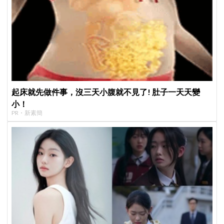
起床就先做件事，沒三天小腹就不見了! 肚子一天天變
小！
PR・新素簡