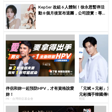
Kep1er 改組 6 人體制！徐永恩暫停活
動 8 個月後宣布退團，公司證實：尊
重其意願
伴侶和妳一起預防HPV，才有資格說愛
「元斌＋元彬」竟然
妳！
元彬攜手韓國傳奇
PR・台灣癌症基金會
明星
牌，韓網瘋喊：兩