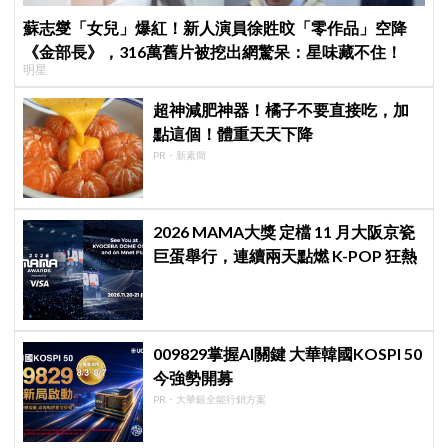
蘇志燮「女兒」爆紅！新人演員徐貹旼「零作品」空降
《金部長》，316萬舊片被挖出網驚呆：星味藏不住！
明星
超神減肥神器！橘子不要直接吃，加
點這個！體重天天下降
PR・新素簡
2026 MAMA大獎 定檔 11 月大阪京瓷
巨蛋舉行，連續兩天點燃 K-POP 狂熱
009829掌握AI關鍵 大華韓國KOSPI 50
今強勢開募
PR・大華銀全能行銷方案