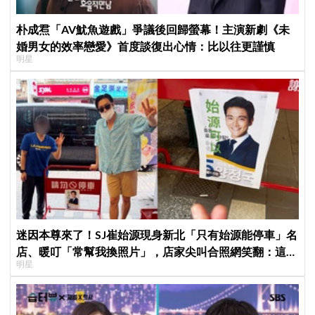
朴成焄「AV魷魚遊戲」爭議後回歸螢幕！主演新劇《未
婚男女的效率戀愛》首度談復出心情：比以往更謹慎
明星
迷因本尊來了！SJ崔始源現身新北「只有始源能停車」名
店、暖叮「常幫我換照片」，店家尖叫合照網笑翻：這輩
明星
子不能脫粉了