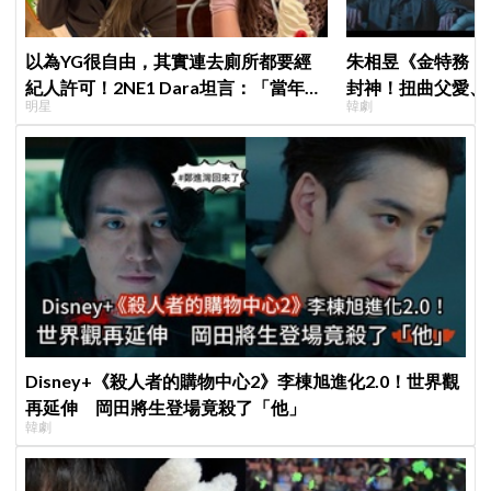
以為YG很自由，其實連去廁所都要經
朱相昱《金特務：
紀人許可！2NE1 Dara坦言：「當年超
封神！扭曲父愛、
明星
韓劇
羨慕少女時代」
毛骨悚然
Disney+《殺人者的購物中心2》李棟旭進化2.0！世界觀
再延伸 岡田將生登場竟殺了「他」
韓劇