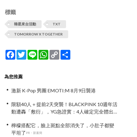
標籤
韓星來台活動
TXT
TOMORROW X TOGETHER
Facebook
Twitter
Line
WhatsApp
Copy
分
Link
享
為您推薦
激新 K-Pop 男團 EMOTI:M 8月9日襲港
限額40人＋提前2天突襲！BLACKPINK 10週年活
動遭轟「敷衍」，YG急證實：4人確定完全體出
席
檸檬搭配它，臉上斑點全部消失了，小肚子都變
平坦了
PR・新素簡