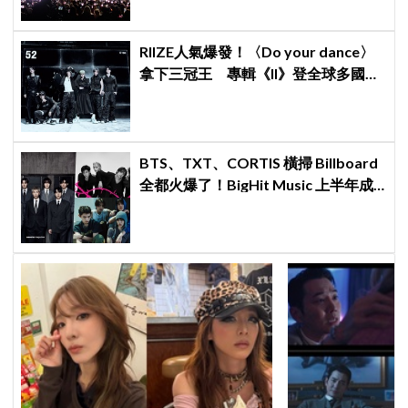
RIIZE人氣爆發！〈Do your dance〉
拿下三冠王 專輯《II》登全球多國排
行榜冠軍
BTS、TXT、CORTIS 橫掃 Billboard
全都火爆了！BigHit Music 上半年成
績單太驚人