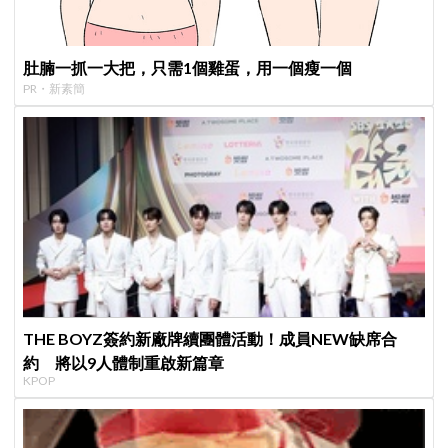
肚腩一抓一大把，只需1個雞蛋，用一個瘦一個
PR・新素簡
THE BOYZ簽約新廠牌續團體活動！成員NEW缺席合
約 將以9人體制重啟新篇章
KPOP