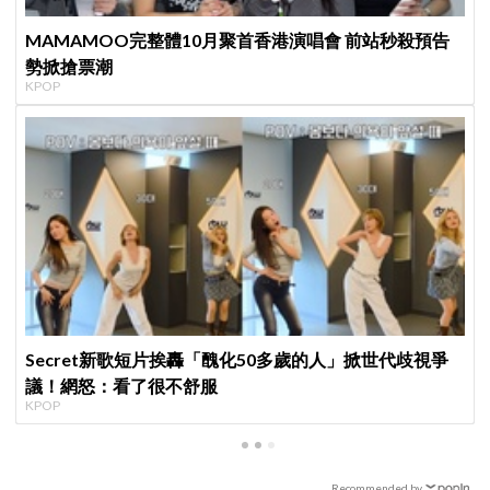
MAMAMOO完整體10月聚首香港演唱會 前站秒殺預告
勢掀搶票潮
KPOP
Secret新歌短片挨轟「醜化50多歲的人」掀世代歧視爭
議！網怒：看了很不舒服
KPOP
Recommended by