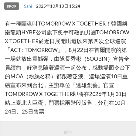
Sani
2025年10月13日 15:24
KPOP
有一種團魂叫TOMORROW X TOGETHER！韓國娛
樂龍頭HYBE公司旗下炙手可熱的男團TOMORROW
X TOGETHER於近日展開出道以來第四次全球巡演
「ACT : TOMORROW」，8月22日在首爾開演的第
一場就放出震撼彈，由隊長秀彬（SOOBIN）宣告全
員續約，好消息隨著巡演一起公布，感動場面令台下
的MOA（粉絲名稱）都跟著泛淚。這場巡演10日重
磅宣布來到台北，主辦單位「遠雄創藝」官宣
TOMORROW X TOGETHER即將在2026年1月31日
站上臺北大巨蛋，門票採兩階段販售，分別在10月
24日、25日售票。
廣告