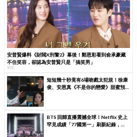
安普賢爆料《財閥X刑警2》幕後！鄭恩彩看到俞承豪藏
不住笑容，卻認為安普賢只是「搞笑男」
明星
短短幾十秒竟有6場吻戲太犯規！徐康
俊、安恩真《不是你的戀愛》甜蜜預
告公開，網友直呼：太期待了！
BTS 回歸直播震撼全球！Netflix 史上
罕見成績「77國第一」刷新紀錄，用
數據證明的強大影響力