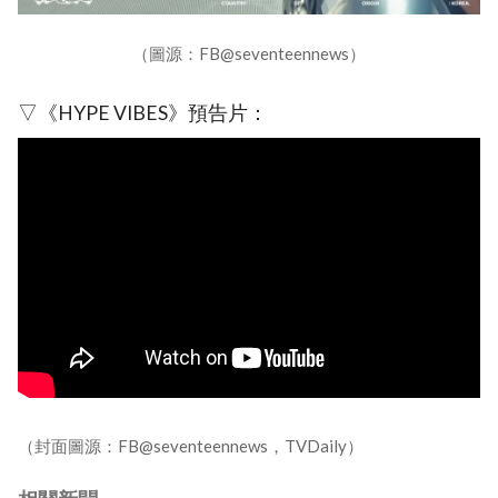
（圖源：FB@seventeennews）
▽《HYPE VIBES》預告片：
（封面圖源：FB@seventeennews，TVDaily）