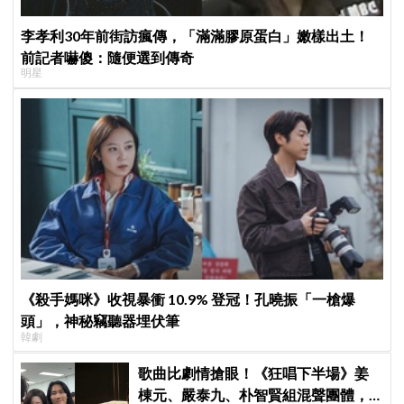
李孝利30年前街訪瘋傳，「滿滿膠原蛋白」嫩樣出土！
前記者嚇傻：隨便選到傳奇
明星
《殺手媽咪》收視暴衝 10.9% 登冠！孔曉振「一槍爆
頭」，神秘竊聽器埋伏筆
韓劇
歌曲比劇情搶眼！《狂唱下半場》姜
棟元、嚴泰九、朴智賢組混聲團體，