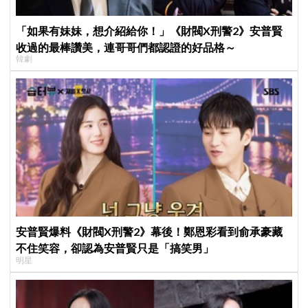
「如果有妹妹，想介紹給你！」《財閥X刑警2》安普賢
收過的最棒讚美，連哥哥們都認證的好品格～
韓劇
安普賢爆料《財閥X刑警2》幕後！鄭恩彩看到俞承豪藏
不住笑容，卻認為安普賢只是「搞笑男」
明星