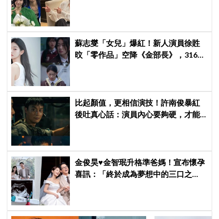
劇中曲《Love Is》超洗腦
蘇志燮「女兒」爆紅！新人演員徐貹
旼「零作品」空降《金部長》，316萬
舊片被挖出網驚呆：星味藏不住！
比起顏值，更相信演技！許南俊暴紅
後吐真心話：演員內心要夠硬，才能
演活別人，因為恐懼讓我更專注
金俊昊♥金智珉升格準爸媽！宣布懷孕
喜訊：「終於成為夢想中的三口之
家」