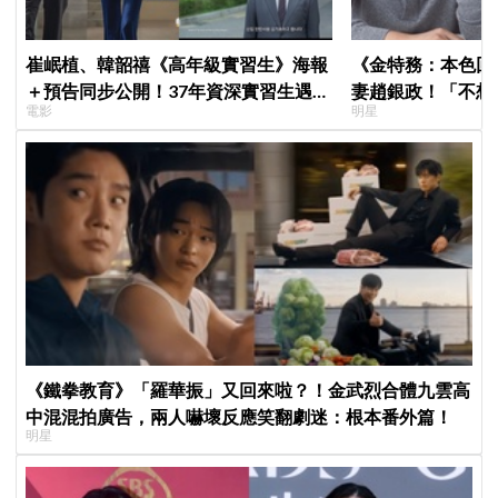
崔岷植、韓韶禧《高年級實習生》海報
《金特務：本色回
＋預告同步公開！37年資深實習生遇上
妻趙銀政！「不想
電影
明星
美女CEO
一句話展現滿滿尊
《鐵拳教育》「羅華振」又回來啦？！金武烈合體九雲高
中混混拍廣告，兩人嚇壞反應笑翻劇迷：根本番外篇！
明星