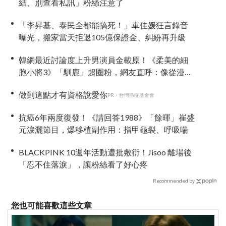
結、別查看私訊」粉絲注意了
「李昇基、泰民全都能搞死！」車佳媛狂言錄音
曝光，搬家當天拒退105億保證金、糾紛再升級
韓網最近討論度上升男演員金載原！《柔美的細
胞小將3》「馴鹿」超圈粉，網友直呼：像從漫畫
走出來
做到這點才有資格說愛你
PR・台灣癌症基金會
抗癌6年兩度復發！《請回答1988》「餘暉」崔盛
元淚灑節目，爆移植副作用：指甲龜裂、呼吸喘
BLACKPINK 10週年活動遭批敷衍！Jisoo 離場後
「忍不住落淚」，讓粉絲看了好心疼
Recommended by
您也可能喜歡這些文章