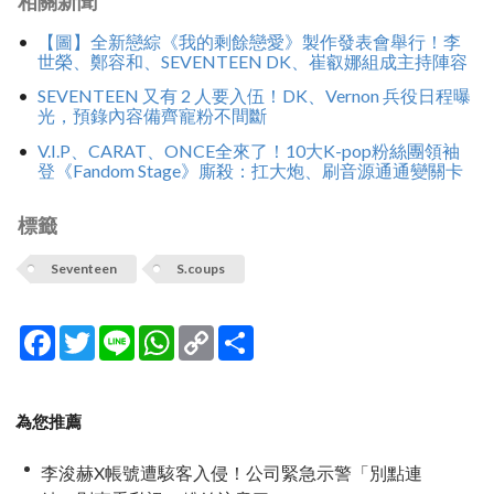
相關新聞
【圖】全新戀綜《我的剩餘戀愛》製作發表會舉行！李
世榮、鄭容和、SEVENTEEN DK、崔叡娜組成主持陣容
SEVENTEEN 又有 2 人要入伍！DK、Vernon 兵役日程曝
光，預錄內容備齊寵粉不間斷
V.I.P、CARAT、ONCE全來了！10大K-pop粉絲團領袖
登《Fandom Stage》廝殺：扛大炮、刷音源通通變關卡
標籤
Seventeen
S.coups
Facebook
Twitter
Line
WhatsApp
Copy
分
Link
享
為您推薦
李浚赫X帳號遭駭客入侵！公司緊急示警「別點連