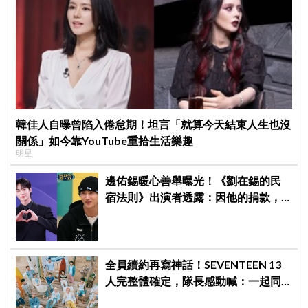
韓佳人自曝曾陷入倦怠期！坦言「就算今天結束人生也沒
關係」如今靠YouTube重拾生活樂趣
明星
邊佑錫暖心善舉曝光！《劉在錫的民
宿法則》出演者透露：因他的捐款，
兒童患者順利完成治療
全員續約再寫神話！SEVENTEEN 13
人完整體確定，隊長感動喊：一起同
船向前衝