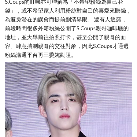
S.Coups的叮囑亦可理解為「不希望粉絲為自己花
錢」，或不希望家人利用粉絲對自己的喜愛來賺錢，
為避免潛在的誤會而提前劃清界限。 還有人透露，
前段時間很多外籍粉絲公開了S.Coups親哥咖啡廳的
地址，並大舉前往拍照打卡，甚至公開了親哥的面
容、肆意揣測親哥的交往對象，因此S.Coups才通過
粉絲溝通平台再三委婉勸阻。