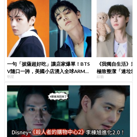
一句「披薩超好吃」讓店家爆單！BTS
《我獨自生活》裴
V隨口一誇，美國小店湧入全球ARMY
極致整潔「連垃圾
明星
綜藝
擠爆
一件事