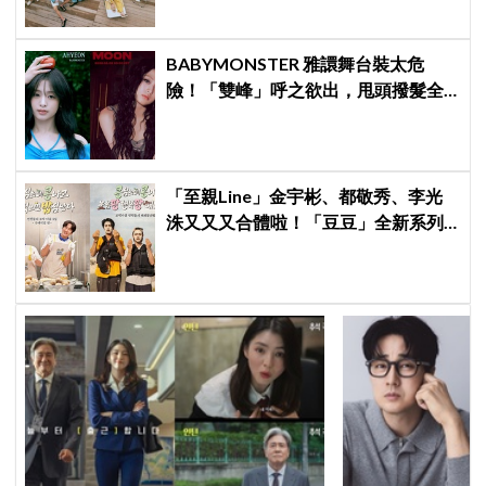
BABYMONSTER 雅譞舞台裝太危
險！「雙峰」呼之欲出，甩頭撥髮全
是護胸小動作！網：造型師出來謝罪
「至親Line」金宇彬、都敬秀、李光
洙又又又合體啦！「豆豆」全新系列
本月開拍