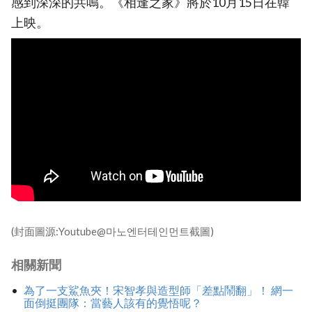
感到深深的共鳴。《相逢之家》將於10月15日在韓
上映。
(封面圖源:Youtube@마노엔터테인먼트截圖)
相關新聞
為了一支鯊魚夾！宋智孝與造型師「差點鬧翻」！ 網一
面倒挺團隊：當藝人該有的覺悟呢？