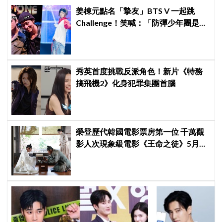
姜棟元點名「摯友」BTS V 一起跳
Challenge！笑喊：「防彈少年團是國
家級寶物」
秀英首度挑戰反派角色！新片《特務
搞飛機2》化身犯罪集團首腦
榮登歷代韓國電影票房第一位 千萬觀
影人次現象級電影《王命之徒》5月14
日登陸香港