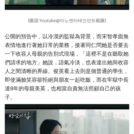
(圖源:Youtube@마노엔터테인먼트截圖)
公開的預告中，以冷漠的監獄為背景，而宋智孝面無
表情地進行著她日常的業務，接著同仁問她是否要去
一下收容人母親的告別式現場，「這裡不是在聽取她
們請求的地方」她說，語氣冷淡，也表達出她與收容
人之間清晰的界線。俊英看上去則是個普通的學生，
即使滿臉笑容卻拒絕與朋友一起吃飯，而在牢獄中長
達8年的母親美英，也相當自責無法照顧自己的孩
子。