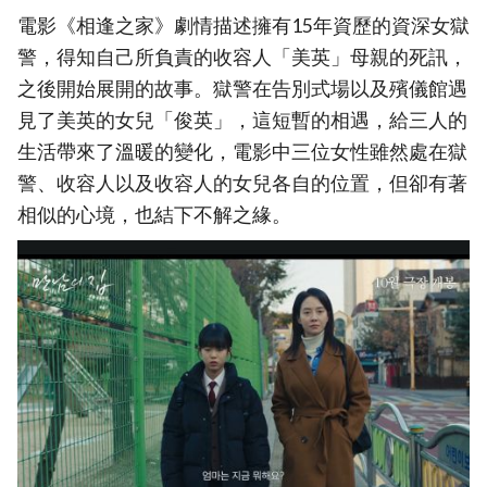
電影《相逢之家》劇情描述擁有15年資歷的資深女獄
警，得知自己所負責的收容人「美英」母親的死訊，
之後開始展開的故事。獄警在告別式場以及殯儀館遇
見了美英的女兒「俊英」，這短暫的相遇，給三人的
生活帶來了溫暖的變化，電影中三位女性雖然處在獄
警、收容人以及收容人的女兒各自的位置，但卻有著
相似的心境，也結下不解之緣。