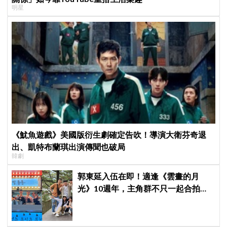
明星
《魷魚遊戲》美國版衍生劇確定告吹！導演大衛芬奇退
出、凱特布蘭琪出演傳聞也破局
韓劇
郭東延入伍在即！適逢《雲畫的月
光》10週年，主角群不只一起合拍畫
報，還錄製特別節目