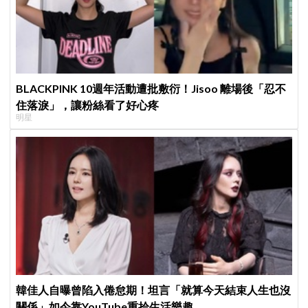
BLACKPINK 10週年活動遭批敷衍！Jisoo 離場後「忍不
住落淚」，讓粉絲看了好心疼
明星
韓佳人自曝曾陷入倦怠期！坦言「就算今天結束人生也沒
關係」如今靠YouTube重拾生活樂趣