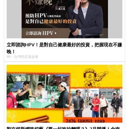
立即諮詢HPV！是對自己健康最好的投資，把握現在不嫌
晚！
PR・台灣癌症基金會
劉在錫新網路綜藝《要一起吃拉麵嗎？》7月開播！金南