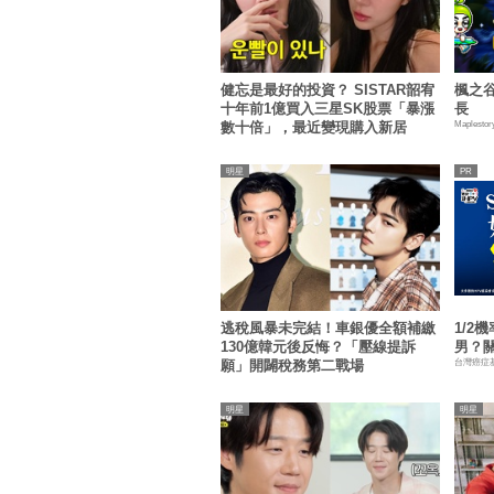
健忘是最好的投資？ SISTAR韶宥
楓之谷
十年前1億買入三星SK股票「暴漲
長
Maplestor
數十倍」，最近變現購入新居
明星
逃稅風暴未完結！車銀優全額補繳
1/2
130億韓元後反悔？「壓線提訴
男？
台灣癌症
願」開闢稅務第二戰場
明星
明星