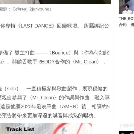
源：IG@real_2junyoung）
THE 
合約 將
專輯《LAST DANCE》回歸歌壇。 所屬經紀公
備了 雙主打曲 ——〈Bounce〉與〈你為何如此
a〉、與饒舌歌手REDDY合作的〈Mr. Clean〉，
單飛（solo），一直積極參與歌曲製作，展現穩健的
自參與了〈Mr. Clean〉的作詞與作曲，融入專
是他繼2020年發表單曲〈AMEN〉後，相隔約5
榮預告將帶來更加深邃的嗓音與成熟的唱功。
下載KSD