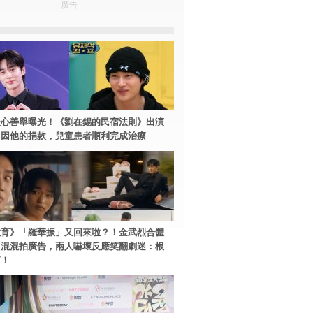
廣告
暖心善舉曝光！《劉在錫的民宿法則》出演
：因他的捐款，兒童患者順利完成治療
教育》「羅華振」又回來啦？！金武烈合體
中混混拍廣告，兩人嚇壞反應笑翻劇迷：根
篇！