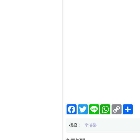
Facebook
Twitter
Line
WhatsApp
Copy
分
Link
享
標籤 :
李濬榮