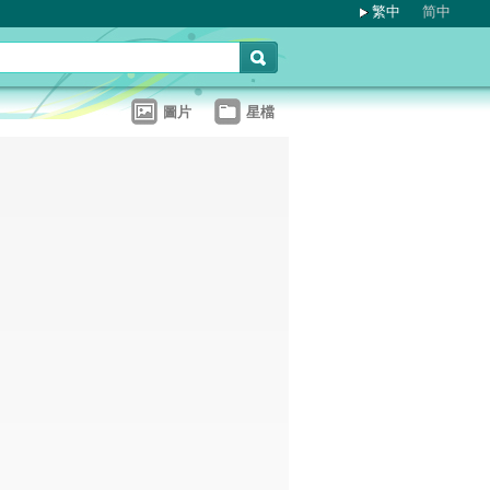
繁中
简中
圖片
星檔