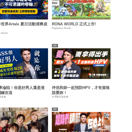
世界Artale 夏日活動清爽成
RONA WORLD 正式上市!
Maplestory Worlds
y World
機率淪陷！你是好男人還是渣
伴侶和妳一起預防HPV，才有資格
關鍵在這
說愛妳！
基金會
台灣癌症基金會