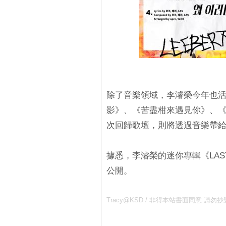
除了音樂領域，李濬榮今年也活躍
影》、《苦盡柑來遇見你》、《弱
次回歸歌壇，則將透過音樂帶
據悉，李濬榮的迷你專輯《LAST
公開。
Tracy@KSD / 非得本站書面同意