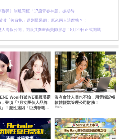
聯彈》制服同框「17歲青春神顏」掀期待
希澈「後背抱」送別驚呆網：原來兩人這麼熟？！
人海報公開，閉眼共奏畫面美帥屏息！8月29日正式開戰
CENE Woni打破IVE張員瑛霸
沒有會計人員也不怕，用雲端記帳
錄，登頂「7月女團個人品牌
軟體輕鬆管理公司財務！
鼎新A1
榜」！魔性迷因「巨濟呀吼」
傳、逆襲Melon第一