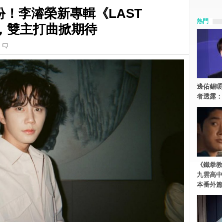
份！李濬榮新專輯《LAST
熱門
行，雙主打曲掀期待
邊佑錫
者透露
《鐵拳
九雲高
本番外