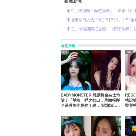
相關新聞
宋江、李濬榮「顏值爆發」！新劇《四手
李濬榮今日入伍「親手剃平頭」！SJ金
宋江、李濬榮同框合體！《四手聯彈》雙
為您推薦
明星
明星
BABYMONSTER 雅譞舞台裝太危
RES
險！「雙峰」呼之欲出，甩頭撥髮
榜記
全是護胸小動作！網：造型師出來
聲譽
謝罪
全網瘋
明星