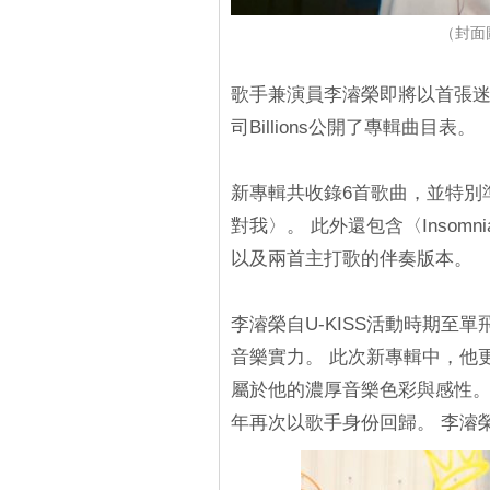
（封面圖
歌手兼演員李濬榮即將以首張迷你
司Billions公開了專輯曲目表。
新專輯共收錄6首歌曲，並特別準
對我〉。 此外還包含〈Insomni
以及兩首主打歌的伴奏版本。
李濬榮自U-KISS活動時期至
音樂實力。 此次新專輯中，他更親
屬於他的濃厚音樂色彩與感性。這
年再次以歌手身份回歸。 李濬