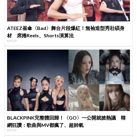
ATEEZ崔傘〈Bad〉舞台片段爆紅！無袖造型秀壯碩身
材 席捲Reels、Shorts演算法
KPOP
BLACKPINK完整體回歸！〈GO〉一公開就掀熱議 韓
網狂讚：歌曲與MV都瘋了、超帥氣
KPOP