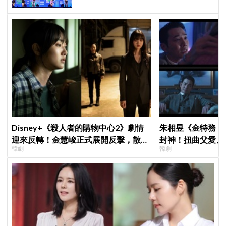
Disney+《殺人者的購物中心2》劇情
朱相昱《金特務：
迎來反轉！金慧峻正式展開反擊，散發
封神！扭曲父愛、
韓劇
韓劇
「叔叔李棟旭」般強大氣場
毛骨悚然