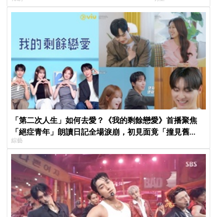
現成最大伏筆
「第二次人生」如何去愛？《我的剩餘戀愛》首播聚焦
「絕症青年」朗讀日記全場淚崩，初見面竟「撞見舊
綜藝
識」！