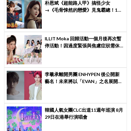
朴恩斌《超能路人甲》搞怪少女
→《毛骨悚然的戀愛》見鬼霸總！180
度反差演技獲讚「信看演員」
ILLIT Moka 回歸活動一個月後再次暫
停活動！因過度緊張與焦慮症狀需休
養，公司：將全力支持恢復健康
李羲承離開男團 ENHYPEN 後公開新
藝名！未來將以「EVAN」之名展開
solo 活動
韓國人氣女團CLC出道11週年巡演 8月
29日在港舉行演唱會