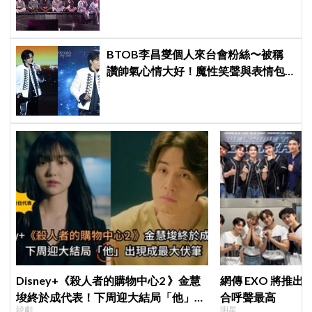
全球主流市場新神話
BTOB李昌燮個人來台會粉絲〜被稱
讚帥氣心情大好！魔性笑聲與表情包
大放送
Disney+《殺人者的購物中心2 》金慧
網傳 EXO 將推
埈終於成代表！下周迎大結局「他」出
合呼聲最高
韓劇
明星