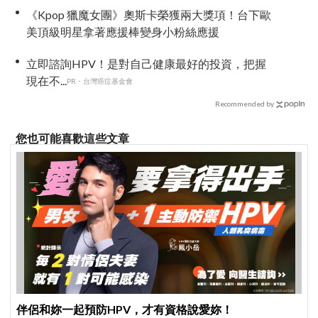
《Kpop 獵魔女團》奧斯卡榮獲兩大獎項！台下歐
美頂級明星拿著應援棒變身小粉絲應援
立即諮詢HPV！是對自己健康最好的投資，把握
現在不...
PR・台灣癌症基金會
Recommended by
您也可能喜歡這些文章
伴侶和妳一起預防HPV，才有資格說愛妳！