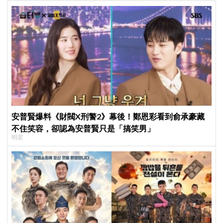
安普賢爆料《財閥X刑警2》幕後！鄭恩彩看到俞承豪藏
不住笑容，卻認為安普賢只是「搞笑男」
明星