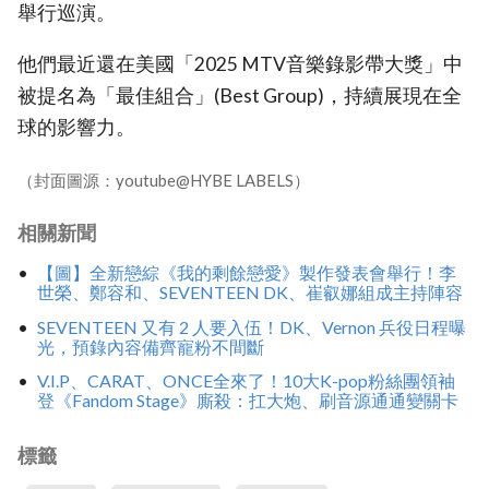
舉行巡演。
他們最近還在美國「2025 MTV音樂錄影帶大獎」中
被提名為「最佳組合」(Best Group)，持續展現在全
球的影響力。
（封面圖源：youtube@HYBE LABELS）
相關新聞
【圖】全新戀綜《我的剩餘戀愛》製作發表會舉行！李
世榮、鄭容和、SEVENTEEN DK、崔叡娜組成主持陣容
SEVENTEEN 又有 2 人要入伍！DK、Vernon 兵役日程曝
光，預錄內容備齊寵粉不間斷
V.I.P、CARAT、ONCE全來了！10大K-pop粉絲團領袖
登《Fandom Stage》廝殺：扛大炮、刷音源通通變關卡
標籤