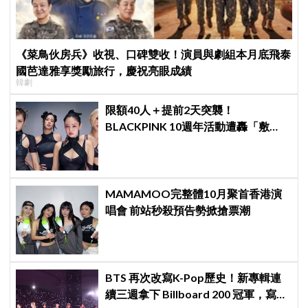
《菜鳥伙房兵》收視、口碑雙收！演員與劇組本月底飛泰
國芭達雅享獎勵旅行，慶祝亮眼成績
韓劇
限額40人＋提前2天突襲！
BLACKPINK 10週年活動遭轟「敷
衍」，YG急證實：4人確定完全體出
席
MAMAMOO完整體10月聚首香港演
唱會 前站秒殺預告勢掀搶票潮
BTS 再次改寫K-Pop歷史！新專輯連
續三週拿下 Billboard 200 冠軍，寫下