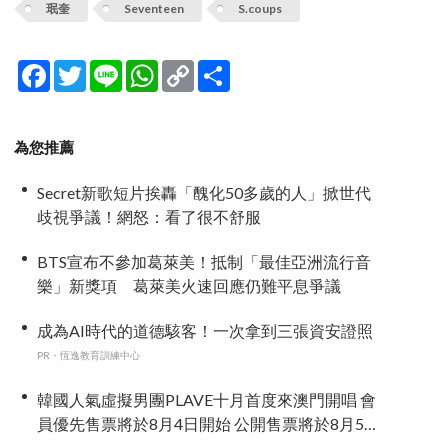
珉奎
Seventeen
S.coups
Facebook
Twitter
Line
WhatsApp
Copy
分
Link
享
為您推薦
Secret新歌短片挨轟「醜化50多歲的人」掀世代
歧視爭議！網怒：看了很不舒服
BTS宣布不參加葛萊美！抵制「最佳亞洲流行音
樂」新獎項 葛萊美火速回應仍難平息爭議
成為AI時代的道德駭客！一次拿到三張資安證照
PR・恆逸教育訓練中心
韓國人氣虛擬男團PLAVE十月首度來澳門開唱 會
員優先售票將於8月4日開始 公開售票將於8月5日
發售