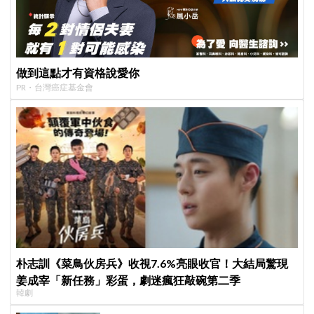
做到這點才有資格說愛你
PR・台灣癌症基金會
朴志訓《菜鳥伙房兵》收視7.6%亮眼收官！大結局驚現
姜成宰「新任務」彩蛋，劇迷瘋狂敲碗第二季
韓劇