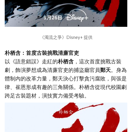
《濁流之爭》Disney+ 提供
朴栖含：首度古裝挑戰清廉官吏
以《語意錯誤》走紅的
朴栖含
，這次首度挑戰古裝
劇，飾演夢想成為清廉官吏的捕盜廳官員
鄭天
。身為
體制內的改革力量，鄭天決心打擊貪污腐敗，與張是
律、崔恩形成有趣的三角關係。朴栖含從現代校園劇
跨足古裝題材，演技實力備受考驗。