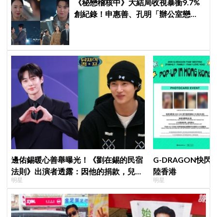
《秘戀稽核中》大結局收視暴衝9.7%
創紀錄！申惠善、孔明「辦公室戀
情」修成正果，結尾「十指緊扣」甜
到蛀牙
邊佑錫暖心善舉曝光！《劉在錫的民宿
G-DRAGON快閃
法則》出演者透露：因他的捐款，兒童
陸香港
明星
明星
患者順利完成治療