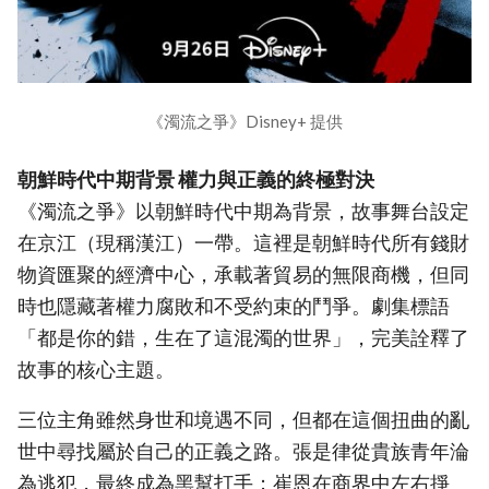
《濁流之爭》Disney+ 提供
朝鮮時代中期背景 權力與正義的終極對決
《濁流之爭》以朝鮮時代中期為背景，故事舞台設定
在京江（現稱漢江）一帶。這裡是朝鮮時代所有錢財
物資匯聚的經濟中心，承載著貿易的無限商機，但同
時也隱藏著權力腐敗和不受約束的鬥爭。劇集標語
「都是你的錯，生在了這混濁的世界」，完美詮釋了
故事的核心主題。
三位主角雖然身世和境遇不同，但都在這個扭曲的亂
世中尋找屬於自己的正義之路。張是律從貴族青年淪
為逃犯，最終成為黑幫打手；崔恩在商界中左右掙