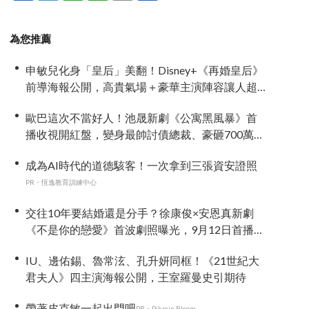
為您推薦
申敏兒化身「皇后」美翻！Disney+《再婚皇后》
前導海報公開，高貴氣場＋豪華主演陣容讓人超
期待！
歐巴這次不當好人！池晟新劇《公寓黑風暴》首
播收視開紅盤，變身最帥討債總裁、豪砸700萬娶
「假新娘」當眾激吻！
成為AI時代的道德駭客！一次拿到三張資安證照
PR・恆逸教育訓練中心
交往10年要結婚還是分手？徐康俊×安恩真新劇
《不是你的戀愛》首波劇照曝光，9月12日首播引
期待
IU、邊佑錫、魯常泫、孔升妍同框！《21世紀大
君夫人》四主演海報公開，王室羅曼史引期待
帶著皮克敏一起出門吧
PR・Pikmin Bloom