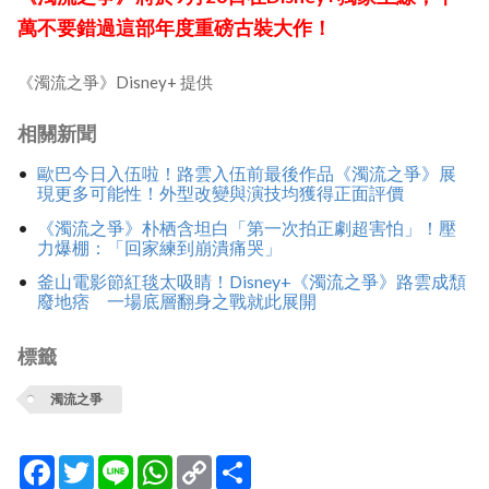
萬不要錯過這部年度重磅古裝大作！
《濁流之爭》Disney+ 提供
相關新聞
歐巴今日入伍啦！路雲入伍前最後作品《濁流之爭》展
現更多可能性！外型改變與演技均獲得正面評價
《濁流之爭》朴栖含坦白「第一次拍正劇超害怕」！壓
力爆棚：「回家練到崩潰痛哭」
釜山電影節紅毯太吸睛！Disney+《濁流之爭》路雲成頹
廢地痞 一場底層翻身之戰就此展開
標籤
濁流之爭
Facebook
Twitter
Line
WhatsApp
Copy
分
Link
享