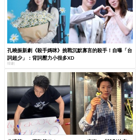
孔曉振新劇《殺手媽咪》挑戰沉默寡言的殺手！自曝「台
詞超少」：背詞壓力小很多XD
韓劇