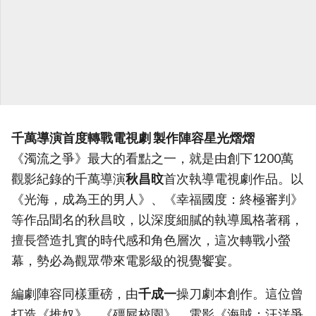
千萬導演首度轉戰電視劇 製作陣容星光熠熠
《濁流之爭》最大的看點之一，就是由創下1200萬
觀影紀錄的千萬導演
秋昌旼
首次執導電視劇作品。以
《光海，成為王的男人》、《幸福國度：終極審判》
等作品聞名的秋昌旼，以深度細膩的執導風格著稱，
擅長營造扎實的時代感和角色層次，這次轉戰小螢
幕，勢必為觀眾帶來電影級的視覺饗宴。
編劇陣容同樣重磅，由
千成一
操刀劇本創作。這位曾
打造《推奴》、《殭屍校園》、電影《海賊：汪洋爭