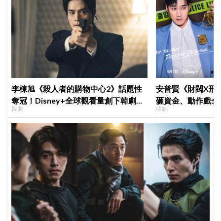
李棟旭《殺人者的購物中心2》話題性
安普賢《財閥X刑
奪冠！Disney+全球觀看量創下韓劇新
砸資金、動作戲全
韓劇
韓劇
紀錄
超越第一季