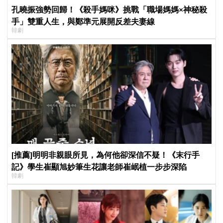
孔曉振強勢回歸！《殺手媽咪》挑戰「職場媽媽×神秘殺
手」雙重人生，與鄭準元展開反差夫妻線
韓劇
[推薦]明明非親眼所見，為何他卻深信不疑！《末行手
記》學生崔顯旭妙筆生花讓老師崔岷植一步步深陷
韓劇