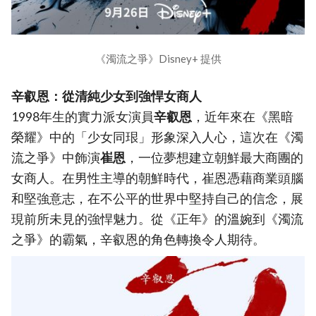
《濁流之爭》Disney+ 提供
辛叡恩：從清純少女到強悍女商人
1998年生的實力派女演員
辛叡恩
，近年來在《黑暗
榮耀》中的「少女同珢」形象深入人心，這次在《濁
流之爭》中飾演
崔恩
，一位夢想建立朝鮮最大商團的
女商人。在男性主導的朝鮮時代，崔恩憑藉商業頭腦
和堅強意志，在不公平的世界中堅持自己的信念，展
現前所未見的強悍魅力。從《正年》的溫婉到《濁流
之爭》的霸氣，辛叡恩的角色轉換令人期待。