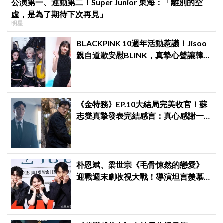
公演第一、運動第二！Super Junior 東海：「離別的空
虛，是為了期待下次再見」
明星
BLACKPINK 10週年活動惹議！Jisoo
親自道歉安慰BLINK，真摯心聲讓韓
網直呼：「看了心裡好暖」
《金特務》EP.10大結局完美收官！蘇
志燮真摯發表完結感言：真心感謝一
路陪伴我們到最後的觀眾
朴恩斌、梁世宗《毛骨悚然的戀愛》
迎戰週末劇收視大戰！導演坦言羨慕
《金特務》22.3%高收視