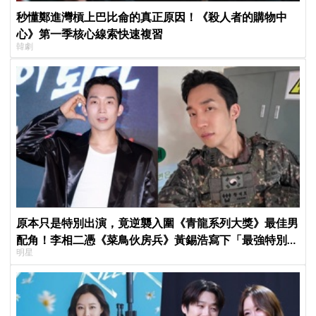
秒懂鄭進灣槓上巴比侖的真正原因！《殺人者的購物中
心》第一季核心線索快速複習
韓劇
原本只是特別出演，竟逆襲入圍《青龍系列大獎》最佳男
配角！李相二憑《菜鳥伙房兵》黃錫浩寫下「最強特別出
明星
演」傳奇