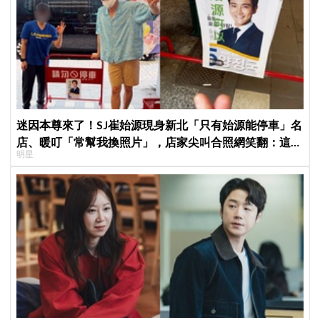
迷因本尊來了！SJ崔始源現身新北「只有始源能停車」名
店、暖叮「常幫我換照片」，店家尖叫合照網笑翻：這輩
明星
子不能脫粉了