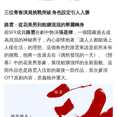
三位青春演員挑戰突破 角色設定引人入勝
路雲：從花美男到粗獷混混的華麗轉身
前SF9成員
路雲
在劇中飾演
張是律
，一個隱藏過去成
為混混的神秘男子，內心卻懷抱著「讓人人都能過上
人樣生活」的理想。這個角色對路雲來說是前所未有
的挑戰，他將一改過去在《偶然發現的一天》、《戀
慕》中的花美男形象，展現粗獷強悍的全新面貌。這
部作品也是路雲入伍前的最後一部作品，首次參演
OTT原創內容，意義格外重大。