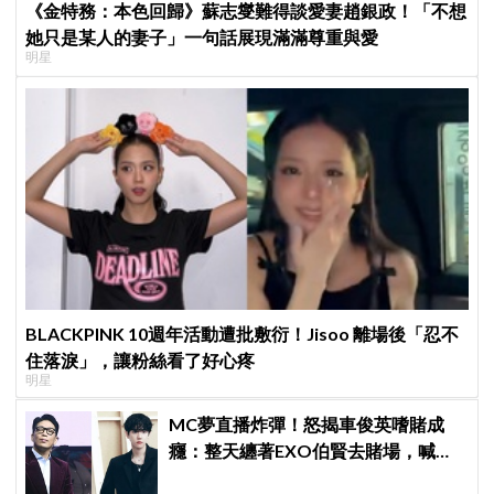
《金特務：本色回歸》蘇志燮難得談愛妻趙銀政！「不想
她只是某人的妻子」一句話展現滿滿尊重與愛
明星
BLACKPINK 10週年活動遭批敷衍！Jisoo 離場後「忍不
住落淚」，讓粉絲看了好心疼
明星
MC夢直播炸彈！怒揭車俊英嗜賭成
癮：整天纏著EXO伯賢去賭場，喊話
「伯賢啊，男人就是要會賭」