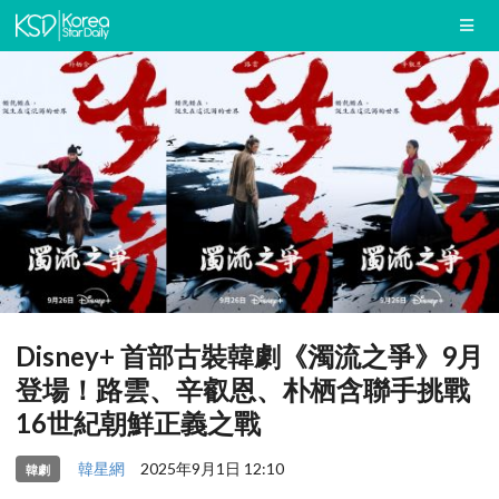
Disney+ 首部古裝韓劇《濁流之爭》9月
登場！路雲、辛叡恩、朴栖含聯手挑戰
16世紀朝鮮正義之戰
韓星網
2025年9月1日 12:10
韓劇