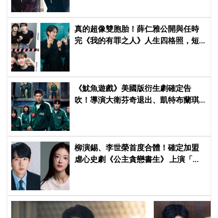
真的超像雙胞胎！薛仁雅公開與任時
完《我的有罪之人》人生四格照，短
髮帥氣感爆發＋劇未播就話題滿滿
《魷魚遊戲》美國版衍生劇確定告
吹！導演大衛芬奇退出、凱特布蘭琪
出演傳聞也破局
柳演錫、李世榮首度合體！確定加盟
虐心史劇《公主貪戀書生》 上演「朝
鮮版羅密歐與茱麗葉」