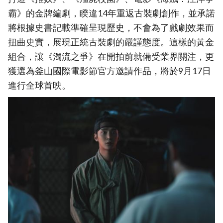
霸》的金牌編劇，睽違14年重返古裝劇創作，並承諾
將根據史書記載準確呈現歷史，不會為了戲劇效果而
扭曲史實，展現正統古裝劇的嚴謹態度。這樣的黃金
組合，讓《濁流之爭》在開拍前就備受業界關注，更
獲選為釜山國際電影節官方邀請作品，將於9月17日
進行全球首映。