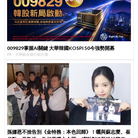
009829掌握AI關鍵 大華韓國KOSPI 50今強勢開募
PR・大華銀全能行銷方案
孫娜恩不捨告別《金特務：本色回歸》！曬與蘇志燮、崔