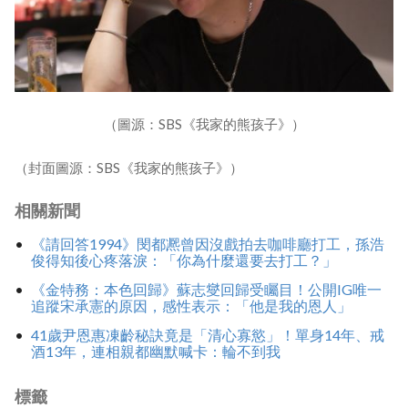
（圖源：SBS《我家的熊孩子》）
（封面圖源：SBS《我家的熊孩子》）
相關新聞
《請回答1994》閔都凞曾因沒戲拍去咖啡廳打工，孫浩
俊得知後心疼落淚：「你為什麼還要去打工？」
《金特務：本色回歸》蘇志燮回歸受矚目！公開IG唯一
追蹤宋承憲的原因，感性表示：「他是我的恩人」
41歲尹恩惠凍齡秘訣竟是「清心寡慾」！單身14年、戒
酒13年，連相親都幽默喊卡：輪不到我
標籤