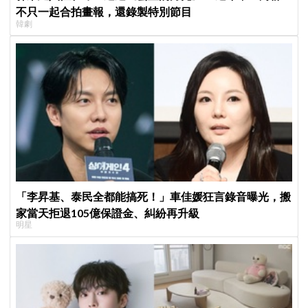
不只一起合拍畫報，還錄製特別節目
韓劇
「李昇基、泰民全都能搞死！」車佳媛狂言錄音曝光，搬
家當天拒退105億保證金、糾紛再升級
明星