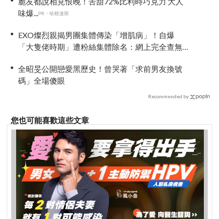
脆友都說相見恨晚！苦甜72%比利時巧克力 大人
味爆...
PR・哈根達斯
EXO燦烈親揭男團集體傳染「增肌病」！自爆
「大隻佬時期」遭粉絲集體除名：網上完全查無
此人！
全昭旻公開戀愛黑歷史！曾哭著「求前男友換號
碼」全場傻眼
Recommended by
您也可能喜歡這些文章