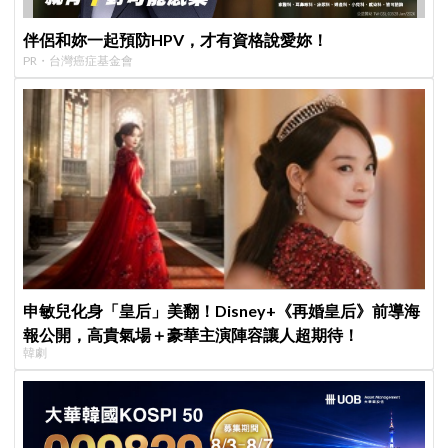
伴侶和妳一起預防HPV，才有資格說愛妳！
PR・台灣癌症基金會
申敏兒化身「皇后」美翻！Disney+《再婚皇后》前導海
報公開，高貴氣場＋豪華主演陣容讓人超期待！
韓劇