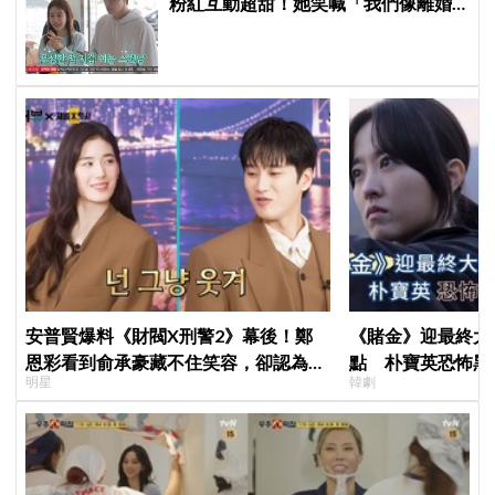
粉紅互動超甜！她笑喊「我們像離婚
多年的夫妻」
安普賢爆料《財閥X刑警2》幕後！鄭
《賭金》迎最終大
恩彩看到俞承豪藏不住笑容，卻認為安
點 朴寶英恐怖黑
明星
韓劇
普賢只是「搞笑男」