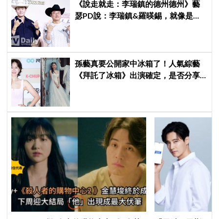
《說走就走：李瑞鎮的德州德州》藝
瑟PD說：李瑞鎮&羅暎錫，就像是浪
漫喜劇的男女主角一樣XD
孫藝真要公開家中冰箱了！人氣綜藝
《拜託了冰箱》出演確定，是否分享
與玄彬婚後日常掀期待