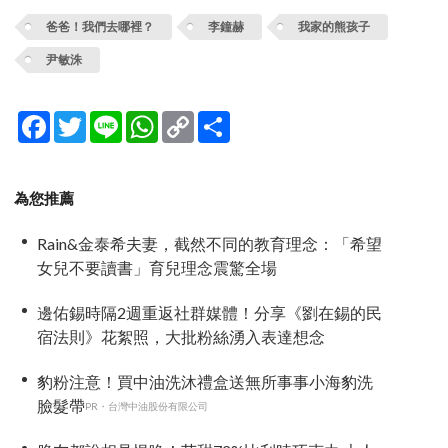
爸爸！我們去哪裡？
李鐘赫
我家的熊孩子
尹敏洙
Facebook
Twitter
Line
WhatsApp
Copy
分
Link
享
為您推薦
Rain&金泰希夫妻，截然不同的教育理念：「希望
女兒不要讀書」育兒理念震驚全場
邊佑錫時隔2週重返社群媒體！分享《劉在錫的民
宿法則》花絮照，大批粉絲湧入表達想念
豹粉注意！買中油洗沐禮盒送無所事事小海豹洗
臉髮帶
PR・台灣中油股份有限公司