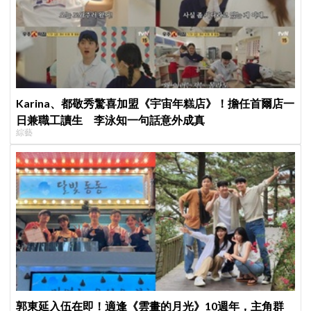
Karina、都敬秀驚喜加盟《宇宙年糕店》！擔任首爾店一
日兼職工讀生 李泳知一句話意外成真
綜藝
郭東延入伍在即！適逢《雲畫的月光》10週年，主角群