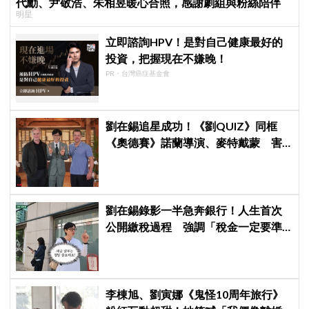
代勳、尹敬浩、朱相昱暖心合照，感謝劇組與粉絲陪伴
明星
立即諮詢HPV！是對自己健康最好的
投資，把握現在不嫌晚！
PR・台灣癌症基金會
劉在錫追星成功！《劉QUIZ》同框
《奧德賽》諾蘭導演、麥特戴蒙 害
羞比YA幸福笑容藏不住
劉在錫錄影一半急奔銀行！人生首次
公開繳稅過程 強調「稅金一定要準
時繳」
李棟旭、劉寅娜《鬼怪10周年旅行》