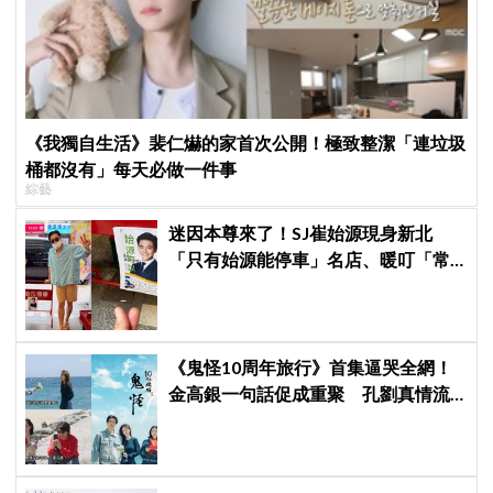
《我獨自生活》裴仁爀的家首次公開！極致整潔「連垃圾
桶都沒有」每天必做一件事
綜藝
迷因本尊來了！SJ崔始源現身新北
「只有始源能停車」名店、暖叮「常
幫我換照片」，店家尖叫合照網笑
翻：這輩子不能脫粉了
《鬼怪10周年旅行》首集逼哭全網！
金高銀一句話促成重聚 孔劉真情流
露勾起催淚回憶