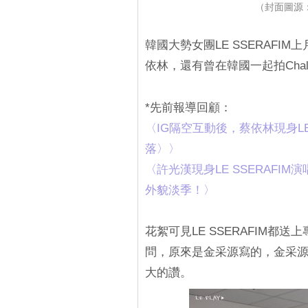
（封面圖源：Y
韓國大勢女團LE SSERAFI
依林，還有曾在韓國一起拍Cha
*先前報導回顧：
‎〈IG隔空互動後，蔡依林現身L
落〉〉
‎〈許光漢現身LE SSERAFI
外貌淡季！〉
花絮可見LE SSERAFIM
問，原來是金采源寫的，金采
大的讚。