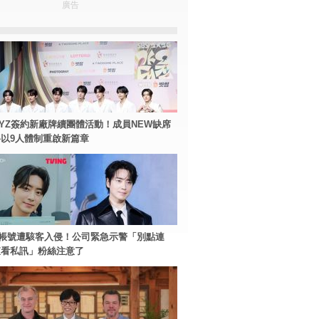
廣告
BOYZ簽約新廠牌續團體活動！成員NEW缺席
以9人體制重啟新篇章
帳號遭駭客入侵！公司緊急示警「別點連
查看私訊」粉絲注意了