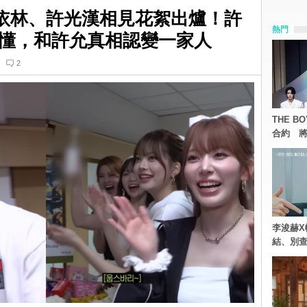
M與蔡依林、許光漢相見花絮出爐！許
熱門
懂，和許允真相認變一家人
2
THE 
合約 將
李浚赫X
結、別