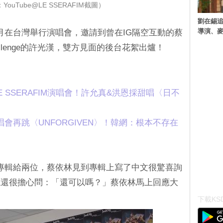
ouTube@LE SSERAFIM截圖）
劉在錫追
導演、麥
M上月在台灣舉行演唱會，邀請到曾在IG隔空互動的蔡
llenge的許光漢，雙方見面的後台花絮出爐！
E SSERAFIM演唱會！許允真&洪恩採甜唱〈日不
M演唱會再跳〈UNFORGIVEN〉！韓網：根本不存在
都送上專輯給兩位，蔡依林見到專輯上寫了中文很驚喜詢
源還很擔心問：「還可以嗎？」蔡依林馬上回應大
下載KSD