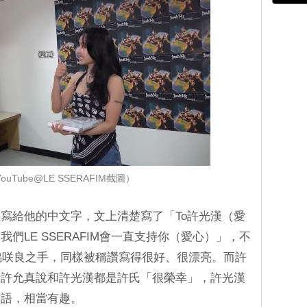
uTube@LE SSERAFIM截圖）
寫給他的中文字，文上清楚寫了「To許光漢（愛
們LE SSERAFIM會一直支持你（愛心）」，不
宮脇咲良之手，同樣被稱讚寫得很好、很漂亮。而許
，許允真說和許光漢都是許氏「很榮幸」，許光漢
韓語，相當有趣。