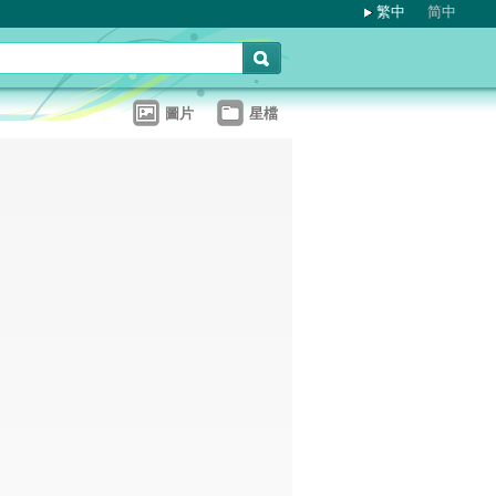
繁中
简中
圖片
星檔