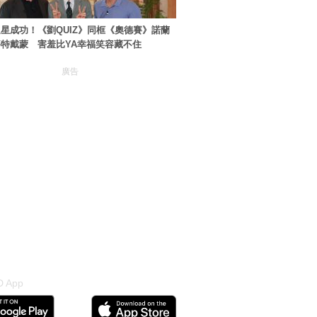
星成功！《劉QUIZ》同框《奧德賽》諾蘭
特戴蒙 害羞比YA幸福笑容藏不住
廣告
 App