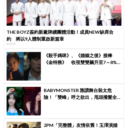
THE BOYZ簽約新廠牌續團體活動！成員NEW缺席合
約 將以9人體制重啟新篇章
KPOP
《殺手媽咪》、《婚姻之後》接棒
《金特務》 收視雙雙飆升至7～8%
創新高！
BABYMONSTER 雅譞舞台裝太危
險！「雙峰」呼之欲出，甩頭撥髮全
是護胸小動作！網：造型師出來謝罪
2PM「完整體」友情依舊！玉澤演婚