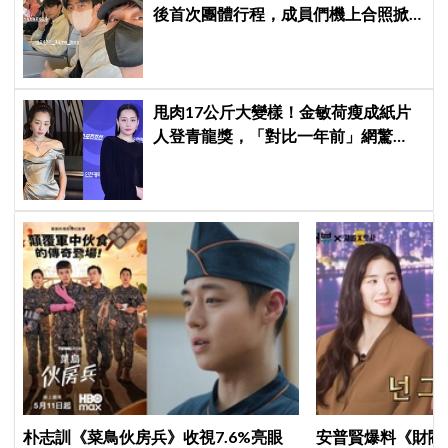
後首次團體行程，成員們機上合照掀
粉絲回憶殺
甩肉17公斤大變樣！金敏荷瘦成紙片
人登青龍獎，「對比一年前」網驚
呆：以為不同人
朴志訓《菜鳥伙房兵》收視7.6%亮眼
安普賢爆料《財閥