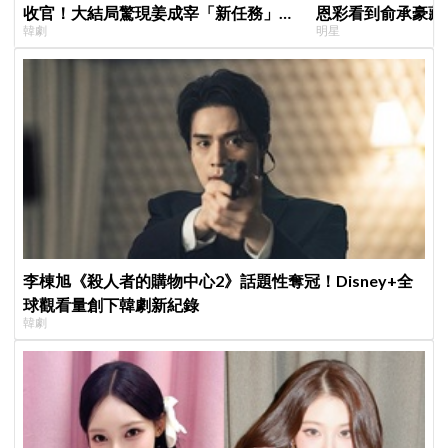
收官！大結局驚現姜成宰「新任務」彩
恩彩看到俞承豪藏
韓劇
明星
蛋，劇迷瘋狂敲碗第二季
普賢只是「搞笑男
李棟旭《殺人者的購物中心2》話題性奪冠！Disney+全
球觀看量創下韓劇新紀錄
韓劇