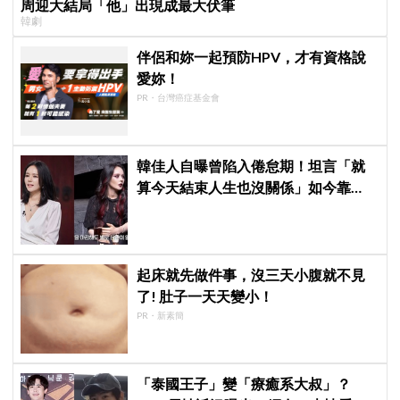
周迎大結局「他」出現成最大伏筆
韓劇
伴侶和妳一起預防HPV，才有資格說
愛妳！
PR・台灣癌症基金會
韓佳人自曝曾陷入倦怠期！坦言「就
算今天結束人生也沒關係」如今靠
YouTube重拾生活樂趣
起床就先做件事，沒三天小腹就不見
了! 肚子一天天變小！
PR・新素簡
「泰國王子」變「療癒系大叔」？