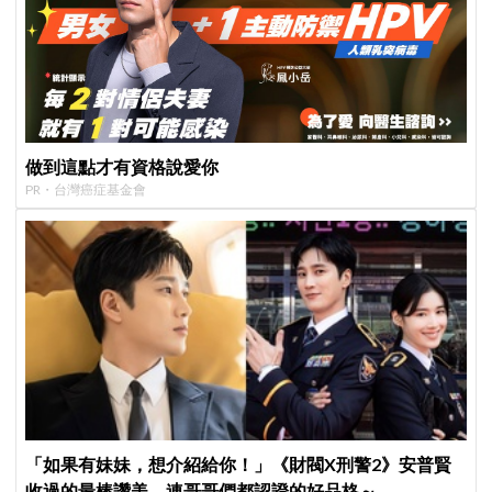
做到這點才有資格說愛你
PR・台灣癌症基金會
「如果有妹妹，想介紹給你！」《財閥X刑警2》安普賢
收過的最棒讚美，連哥哥們都認證的好品格～