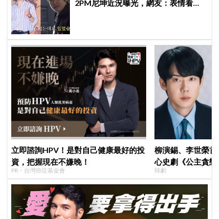
2PM尼坤近況曝光，網友：表情看起
來更快樂了
立即諮詢HPV！是對自己健康最好的投
柳演錫、李世榮首
資，把握現在不嫌晚！
心史劇《公主貪戀
PR・台灣癌症基金會
韓劇
羅密歐與茱麗葉」