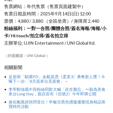
售票網站：年代售票（售票頁面建製中）
售票日期及時間：2025年9月14日(日) 12:00
票價：4,880 / 3,880 （全區坐席）/ 身障席 2,440
粉絲福利：一對一合照/團體合照/簽名海報/海報/小
卡/ Hi touch/拍立得/簽名拍立得
主辦單位: UJIN Entertainment / UNI Global ltd.
（封面圖源：UNI Global ）
相關新聞
反差萌「馴鹿PD」金載原憑《柔美3》勇奪新人獎！今
曝下一步:「8月底來台見面會」～
李帝勳強風中與粉絲同歡大喊「此生難忘」〜願為美食
來台Long Stay，親自宣布《信號2》今年即將公開
搶在颱風前快閃登台！申敏兒黑色禮服優雅現身精品珠
寶時尚活動