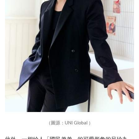
（圖源：UNI Global ）