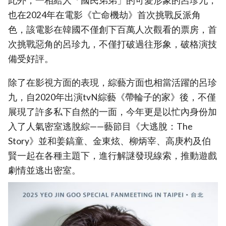
此外，一相給人「國民弟弟」的可愛形象的呂珍九，
也在2024年在電影《亡命機劫》首次挑戰反派角
色，該電影在韓國不僅創下百萬人次觀看的票房，首
次挑戰惡角的呂珍九，不僅打破過往形象，破格演技
備受好評。
除了在影視方面的表現，綜藝方面也相當活躍的呂珍
九，自2020年出演tvN綜藝《帶輪子的家》後，不僅
展現了許多私下自然的一面，今年更是以忙內身份加
入了人氣密室逃脫綜——藝節目《大逃脫：The
Story》並和姜鎬童、金東炫、柳炳宰、高庚杓及伯
賢一起在各種主題下，進行解謎發現線索，推動遊戲
劇情並逃出密室。