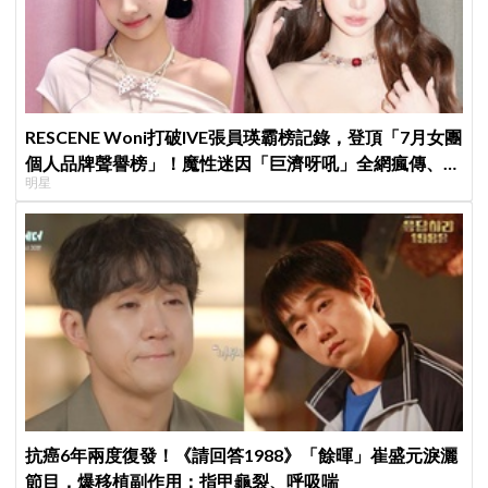
RESCENE Woni打破IVE張員瑛霸榜記錄，登頂「7月女團
個人品牌聲譽榜」！魔性迷因「巨濟呀吼」全網瘋傳、逆
明星
襲Melon第一
抗癌6年兩度復發！《請回答1988》「餘暉」崔盛元淚灑
節目，爆移植副作用：指甲龜裂、呼吸喘