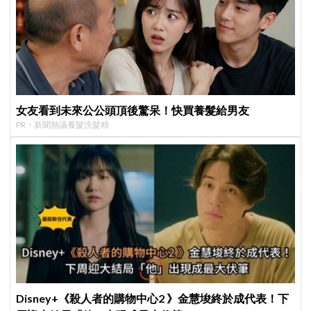
女友看到未來公公頭頂後驚呆！快買養髮給男友
PR・新聞熱議養髮洗髮精
Disney+《殺人者的購物中心2 》金慧埈終於成代表！下