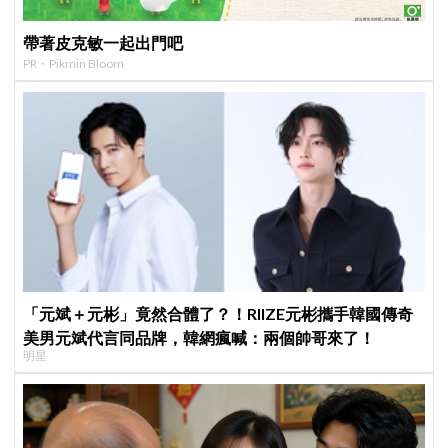
帶著皮克敏一起出門吧
PR・Pikmin Bloom
「元斌＋元彬」竟然合體了？！RIIZE元彬攜手韓國傳奇
美男元斌代言同品牌，韓網瘋喊：兩個帥哥來了！
明星