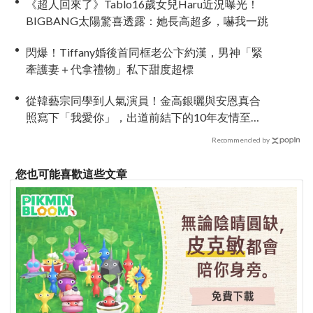
《超人回來了》Tablo16歲女兒Haru近況曝光！
BIGBANG太陽驚喜透露：她長高超多，嚇我一跳
閃爆！Tiffany婚後首同框老公卞約漢，男神「緊
牽護妻＋代拿禮物」私下甜度超標
從韓藝宗同學到人氣演員！金高銀曬與安恩真合
照寫下「我愛你」，出道前結下的10年友情至今
依舊深厚
Recommended by
您也可能喜歡這些文章