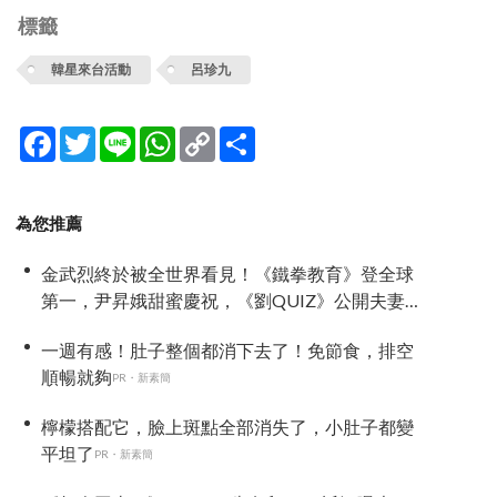
標籤
韓星來台活動
呂珍九
Facebook
Twitter
Line
WhatsApp
Copy
分
Link
享
為您推薦
金武烈終於被全世界看見！《鐵拳教育》登全球
第一，尹昇娥甜蜜慶祝，《劉QUIZ》公開夫妻相
擁落淚故事
一週有感！肚子整個都消下去了！免節食，排空
順暢就夠
PR・新素簡
檸檬搭配它，臉上斑點全部消失了，小肚子都變
平坦了
PR・新素簡