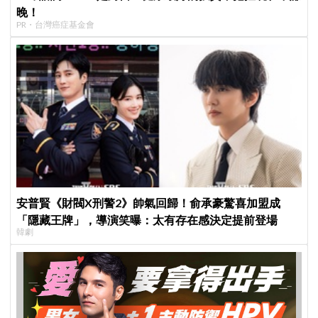
晚！
PR・台灣癌症基金會
安普賢《財閥X刑警2》帥氣回歸！俞承豪驚喜加盟成
「隱藏王牌」，導演笑曝：太有存在感決定提前登場
韓劇