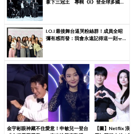
拿下三冠王 專輯《II》登全球多國排
行榜冠軍
I.O.I 最後舞台逼哭粉絲群！成員全昭
彌有感而發：我會永遠記得這一刻ㅠ
ㅠ
金宇彬眼神藏不住愛意！申敏兒一登台
【圖】Netflix