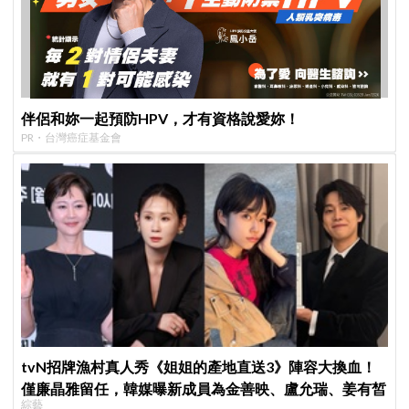
伴侶和妳一起預防HPV，才有資格說愛妳！
PR・台灣癌症基金會
tvN招牌漁村真人秀《姐姐的產地直送3》陣容大換血！
僅廉晶雅留任，韓媒曝新成員為金善映、盧允瑞、姜有皙
綜藝