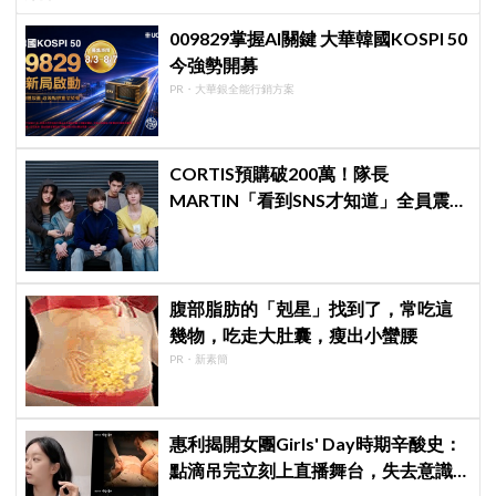
009829掌握AI關鍵 大華韓國KOSPI 50
今強勢開募
PR・大華銀全能行銷方案
CORTIS預購破200萬！隊長
MARTIN「看到SNS才知道」全員震
驚：真的不敢相信
腹部脂肪的「剋星」找到了，常吃這
幾物，吃走大肚囊，瘦出小蠻腰
PR・新素簡
惠利揭開女團Girls' Day時期辛酸史：
點滴吊完立刻上直播舞台，失去意識