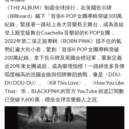
《THE ALBUM》制霸全球排行，在美國告示牌
（Billboard）飆下「首張K-POP 女團專輯突破100萬
紀錄」緊接著一路站上各大音樂祭主舞台，成為首組
登上殿堂級舞台Coachella 音樂節的K-POP女團，
2022年第二張正規專輯《BORN PINK》擋不住的氣
勢紅遍大街小巷，驚創「首張K-POP 女團專輯突破
200萬紀錄」拿下告示牌及英國金榜冠軍，重新定義
近20年來女團成就，成為樂壇指標！一路締造多首傳
唱度極高的洗腦金曲與招牌舞蹈挑戰，像是〈DDU-
DU DDU-DU〉、〈Kill This Love〉、〈How You Like
That〉等，BLACKPINK 的官方 YouTube 頻道訂閱數
已突破 9,600 萬，穩坐全球音樂藝人之冠。