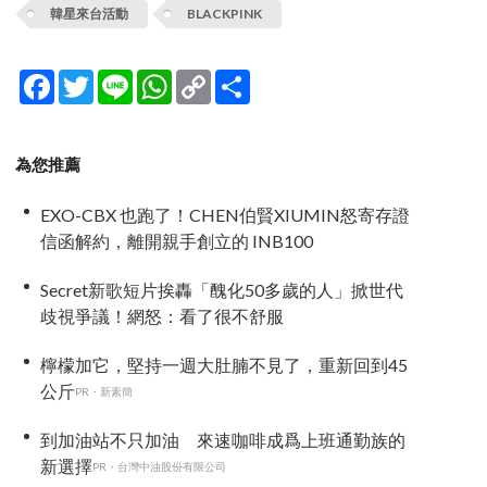
韓星來台活動
BLACKPINK
Facebook
Twitter
Line
WhatsApp
Copy
分
Link
享
為您推薦
EXO-CBX 也跑了！CHEN伯賢XIUMIN怒寄存證
信函解約，離開親手創立的 INB100
Secret新歌短片挨轟「醜化50多歲的人」掀世代
歧視爭議！網怒：看了很不舒服
檸檬加它，堅持一週大肚腩不見了，重新回到45
公斤
PR・新素簡
到加油站不只加油 來速咖啡成爲上班通勤族的
新選擇
PR・台灣中油股份有限公司