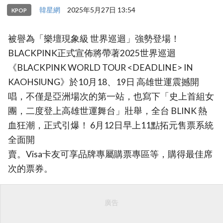
韓星網
2025年5月27日 13:54
KPOP
被譽為「樂壇現象級 世界巡迴」強勢登場！
BLACKPINK正式宣佈將帶著2025世界巡迴
《BLACKPINK WORLD TOUR <DEADLINE> IN
KAOHSIUNG》於10月18、19日 高雄世運震撼開
唱，不僅是亞洲場次的第一站，也寫下「史上首組女
團，二度登上高雄世運舞台」壯舉，全台 BLINK 熱
血狂潮，正式引爆！ 6月12日早上11點拓元售票系統
全面開
賣。Visa卡友可享品牌專屬購票專區等，購得最佳席
次的票券。
廣告