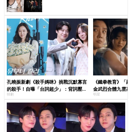
仍硬撐完表演
孔曉振新劇《殺手媽咪》挑戰沉默寡言
《鐵拳教育》「羅
的殺手！自曝「台詞超少」：背詞壓力
金武烈合體九雲高
韓劇
明星
小很多XD
嚇壞反應笑翻劇迷