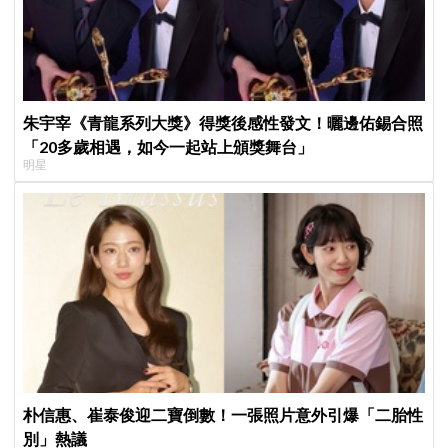
朱宇宰《青龍系列大獎》得獎後感性發文！曬邊佑錫合照
「20多歲相遇，如今一起站上頒獎舞台」
明星
朴信惠、崔泰俊迎二寶倒數！一張照片意外引爆「二胎性
別」熱議