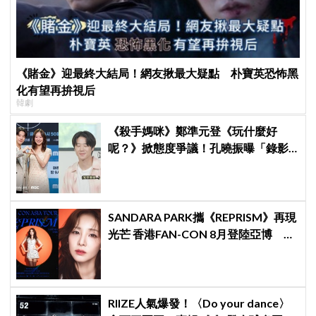
《賭金》迎最終大結局！網友揪最大疑點 朴寶英恐怖黑
化有望再拚視后
韓劇
《殺手媽咪》鄭準元登《玩什麼好
呢？》掀態度爭議！孔曉振曝「錄影
後真的吐了」心疼喊：沒能救你
SANDARA PARK攜《REPRISM》再現
光芒 香港FAN-CON 8月登陸亞博 用
音樂折射最真實的自己
RIIZE人氣爆發！〈Do your dance〉