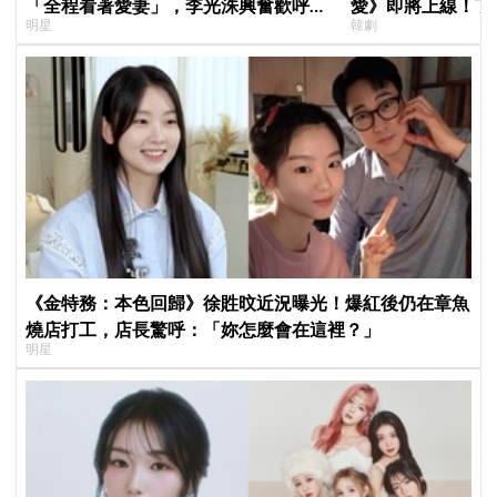
「全程看著愛妻」，李光洙興奮歡呼到
愛》即將上線！丁
明星
韓劇
被制止 XD
製作發表會，甜蜜
《金特務：本色回歸》徐貹旼近況曝光！爆紅後仍在章魚
燒店打工，店長驚呼：「妳怎麼會在這裡？」
明星