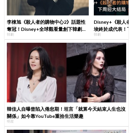
李棟旭《殺人者的購物中心2》話題性
Disney+《殺人
奪冠！Disney+全球觀看量創下韓劇新
埈終於成代表！下
韓劇
韓劇
紀錄
現成最大伏筆
韓佳人自曝曾陷入倦怠期！坦言「就算今天結束人生也沒
關係」如今靠YouTube重拾生活樂趣
明星