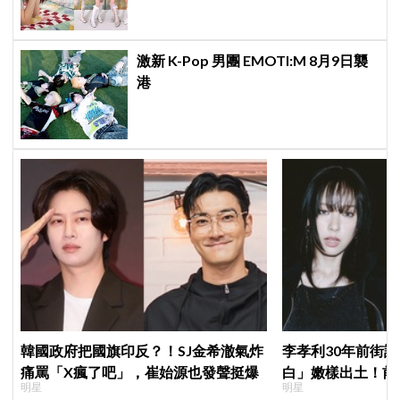
激新 K-Pop 男團 EMOTI:M 8月9日襲
港
韓國政府把國旗印反？！SJ金希澈氣炸
李孝利30年前街
痛罵「X瘋了吧」，崔始源也發聲挺爆
白」嫩樣出土！前
明星
明星
傳奇