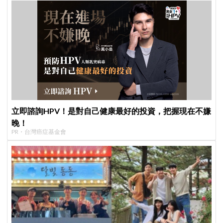
立即諮詢HPV！是對自己健康最好的投資，把握現在不嫌
晚！
PR・台灣癌症基金會