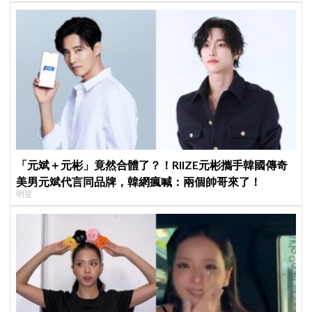
「元斌＋元彬」竟然合體了？！RIIZE元彬攜手韓國傳奇
美男元斌代言同品牌，韓網瘋喊：兩個帥哥來了！
明星