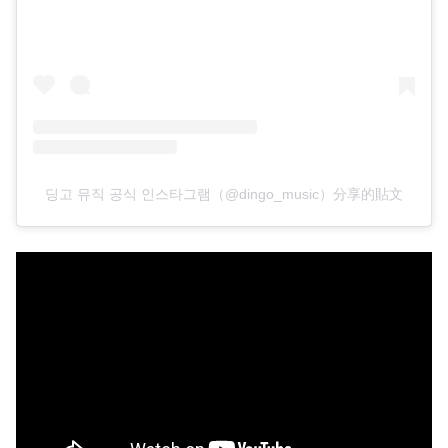
딩고 뮤직 공식 인스타그램（@dingo_music）分享的貼文