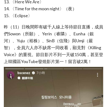
13. 〈Here We Are〉
14. 〈Time for the moon night〉（夜）
15. 〈Eclipse〉
昨（11）日晚間即有破千人線上等待節目直播，成員
們Sowon（所願）、Yerin（睿隣）、Eunha（銀
河）、Yuju（裕株）、SinB（信飛）與Umji（嚴
智），全員六人亦不缺席一同收看，顯見對《Killing
Voice》的重視。節目影片不到一天破150萬，甚至登
上韓國區YouTube發燒影片第一！留言破2萬！