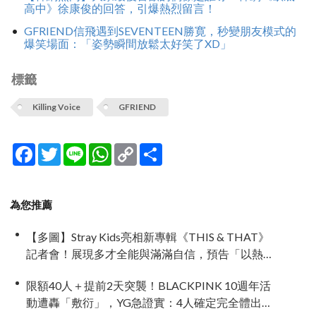
高中》徐康俊的回答，引爆熱烈留言！
GFRIEND信飛遇到SEVENTEEN勝寛，秒變朋友模式的
爆笑場面：「姿勢瞬間放鬆太好笑了XD」
標籤
Killing Voice
GFRIEND
Facebook
Twitter
Line
WhatsApp
Copy
分
Link
享
為您推薦
【多圖】Stray Kids亮相新專輯《THIS & THAT》
記者會！展現多才全能與滿滿自信，預告「以熱
治熱」炸裂夏日音樂圈
限額40人＋提前2天突襲！BLACKPINK 10週年活
動遭轟「敷衍」，YG急證實：4人確定完全體出