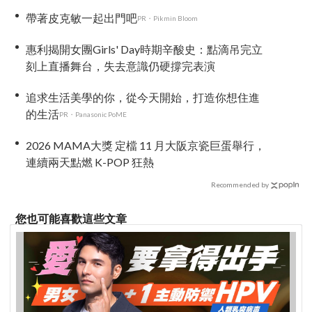
席
帶著皮克敏一起出門吧
PR・Pikmin Bloom
惠利揭開女團Girls' Day時期辛酸史：點滴吊完立
刻上直播舞台，失去意識仍硬撐完表演
追求生活美學的你，從今天開始，打造你想住進
的生活
PR・Panasonic PoME
2026 MAMA大獎 定檔 11 月大阪京瓷巨蛋舉行，
連續兩天點燃 K-POP 狂熱
Recommended by
您也可能喜歡這些文章