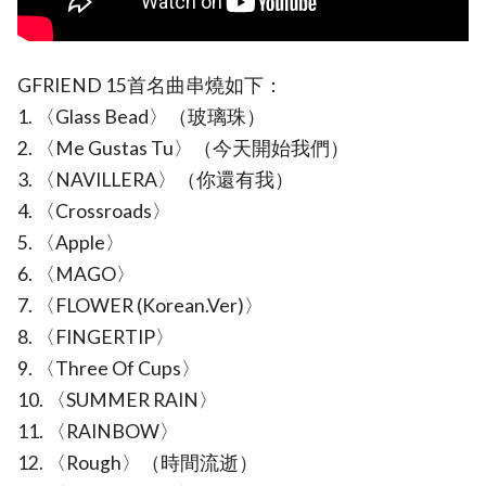
GFRIEND 15首名曲串燒如下：
1. 〈Glass Bead〉（玻璃珠）
2. 〈Me Gustas Tu〉（今天開始我們）
3. 〈NAVILLERA〉（你還有我）
4. 〈Crossroads〉
5. 〈Apple〉
6. 〈MAGO〉
7. 〈FLOWER (Korean.Ver)〉
8. 〈FINGERTIP〉
9. 〈Three Of Cups〉
10. 〈SUMMER RAIN〉
11. 〈RAINBOW〉
12. 〈Rough〉（時間流逝）