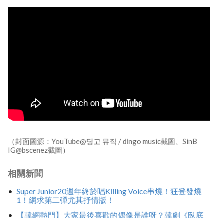
（封面圖源：YouTube@딩고 뮤직 / dingo music截圖、SinB
IG@bscenez截圖）
相關新聞
Super Junior20週年終於唱Killing Voice串燒！狂登發燒
1！網求第二彈尤其抒情版！
【韓網熱門】大家最後喜歡的偶像是誰呀？韓劇《臥底