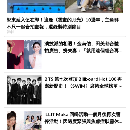
郭東延入伍在即！適逢《雲畫的月光》10週年，主角群
不只一起合拍畫報，還錄製特別節目
韓劇
演技派的相遇！金南佶、田美都合體
拍廣告、扮夫妻：「就用這個組合再
拍一部戲劇吧」
BTS 第七次登頂 Billboard Hot 100 再
寫新歷史！〈SWIM〉席捲全球榜單～
ILLIT Moka 回歸活動一個月後再次暫
停活動！因過度緊張與焦慮症狀需休
養，公司：將全力支持恢復健康