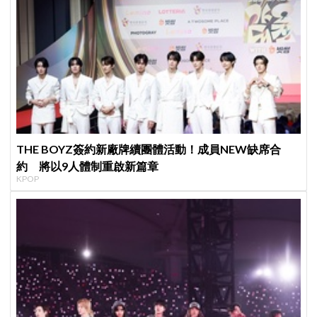
THE BOYZ簽約新廠牌續團體活動！成員NEW缺席合
約 將以9人體制重啟新篇章
KPOP