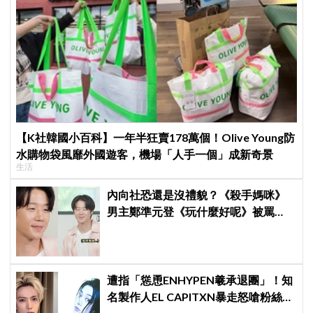
【K社韓國小百科】一年半狂賣178萬個！Olive Young防
水購物袋風靡外國遊客，機場「人手一個」成新奇景
生活
內向社恐還是沒禮貌？《殺手媽咪》
男主鄭準元登《玩什麼好呢》被罵
爆，劉在錫、孔曉振狂救場也帶不動
遭指「慫恿ENHYPEN羲承退團」！知
名製作人EL CAPITXN暴走怒嗆粉絲