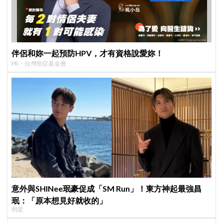
伴侶和妳一起預防HPV，才有資格說愛妳！
PR・台灣癌症基金會
意外與SHINee珉豪促成「SM Run」！東方神起最強昌
珉：「原本想見好就收的」
明星