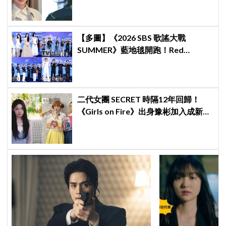
「蠢貨」：「丟石頭前先擁抱他吧」
【多圖】《2026 SBS 歌謠大戰
SUMMER》藍地毯開跑！Red
Velvet、Stray Kids、ATEEZ、RIIZE
等愛豆登場
二代女團 SECRET 時隔12年回歸！
《Girls on Fire》出身豫彬加入成新成
員，網震驚：年齡差太大了吧