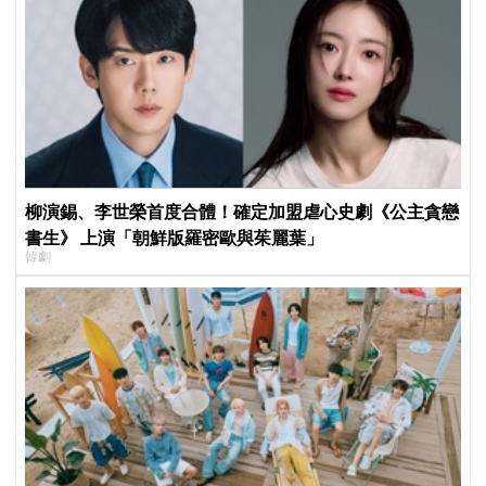
柳演錫、李世榮首度合體！確定加盟虐心史劇《公主貪戀
書生》 上演「朝鮮版羅密歐與茱麗葉」
韓劇