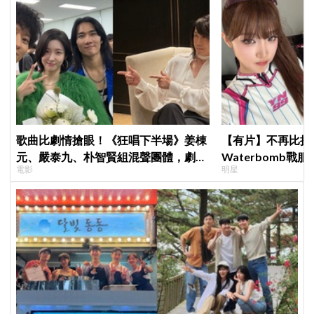
歌曲比劇情搶眼！《狂唱下半場》姜棟
【有片】不再比拼
元、嚴泰九、朴智賢組混聲團體，劇中
Waterbomb
電影
明星
曲《Love Is》超洗腦
評，逆向操作炸翻