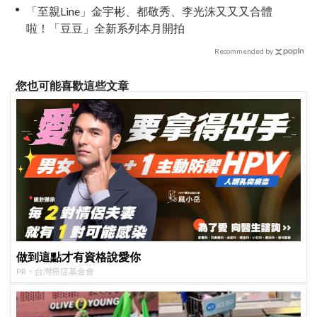
「至親Line」金宇彬、都敬秀、李光洙又又又合體
啦！「豆豆」全新系列本月開拍
Recommended by
您也可能喜歡這些文章
做到這點才有資格說愛你
PR・台灣癌症基金會