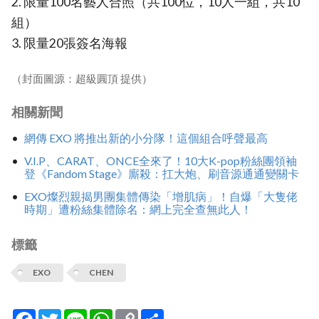
2. 限量100名藝人合照（共100位，10人一組，共10
組）
3. 限量20張簽名海報
（封面圖源：超級圓頂 提供）
相關新聞
網傳 EXO 將推出新的小分隊！這個組合呼聲最高
V.I.P、CARAT、ONCE全來了！10大K-pop粉絲團領袖
登《Fandom Stage》廝殺：扛大炮、刷音源通通變關卡
EXO燦烈親揭男團集體傳染「增肌病」！自爆「大隻佬
時期」遭粉絲集體除名：網上完全查無此人！
標籤
EXO
CHEN
Facebook
Twitter
Line
WhatsApp
Copy
分