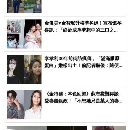
遇上美女CEO
金俊昊♥金智珉升格準爸媽！宣布懷孕
喜訊：「終於成為夢想中的三口之
家」
李孝利30年前街訪瘋傳，「滿滿膠原
蛋白」嫩樣出土！前記者嚇傻：隨便
選到傳奇
《金特務：本色回歸》蘇志燮難得談
愛妻趙銀政！「不想她只是某人的妻
子」一句話展現滿滿尊重與愛