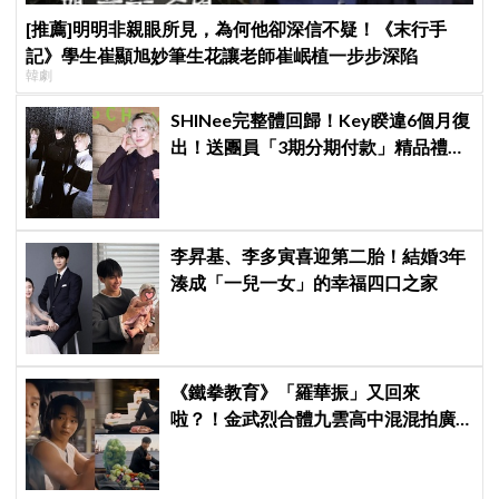
[推薦]明明非親眼所見，為何他卻深信不疑！《末行手
記》學生崔顯旭妙筆生花讓老師崔岷植一步步深陷
韓劇
SHINee完整體回歸！Key睽違6個月復
出！送團員「3期分期付款」精品禮
物，不忘留一份給已故鐘鉉
李昇基、李多寅喜迎第二胎！結婚3年
湊成「一兒一女」的幸福四口之家
《鐵拳教育》「羅華振」又回來
啦？！金武烈合體九雲高中混混拍廣
告，兩人嚇壞反應笑翻劇迷：根本番
外篇！