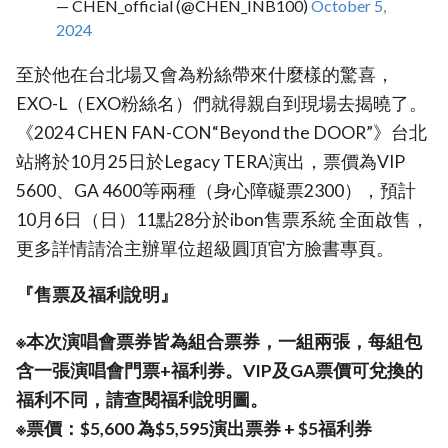
— CHEN_official (@CHEN_INB100)
October 5,
2024
至於他在台北場又會為粉絲帶來什麼樣的驚喜，
EXO-L（EXO粉絲名）們就得親自到現場去揭曉了。
《2024 CHEN FAN-CON“Beyond the DOOR”》台北
站將於10月25日於Legacy TERA演出，票價為VIP
5600、GA 4600等兩種（身心障礙票2300），預計
10月6日（日）11點28分於ibon售票系統 全面啟售，
更多詳情請洽主辦單位超級圓頂官方臉書專頁。
『售票及福利說明』
※本次演唱會票券皆為組合票券，一組兩張，每組包
含一張演唱會門票+福利券。VIP及GA票價可兌換的
福利不同，請查閱福利說明圖。
※票價：$5,600 為$5,595演出票券 + $5福利券