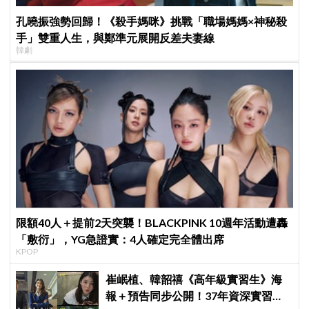
孔曉振強勢回歸！《殺手媽咪》挑戰「職場媽媽×神秘殺
手」雙重人生，與鄭準元展開反差夫妻線
韓劇
限額40人＋提前2天突襲！BLACKPINK 10週年活動遭轟
「敷衍」，YG急證實：4人確定完全體出席
KPOP
崔岷植、韓韶禧《高年級實習生》海
報＋預告同步公開！37年資深實習生