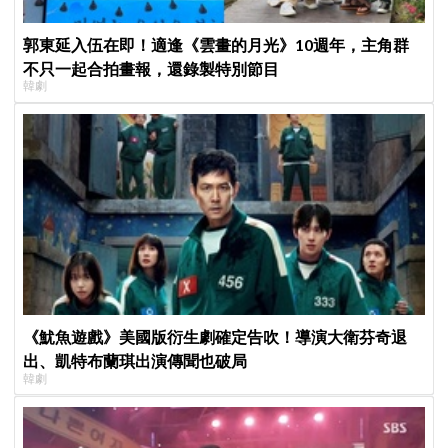
郭東延入伍在即！適逢《雲畫的月光》10週年，主角群
不只一起合拍畫報，還錄製特別節目
韓劇
《魷魚遊戲》美國版衍生劇確定告吹！導演大衛芬奇退
出、凱特布蘭琪出演傳聞也破局
韓劇