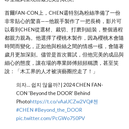
首爾FAN-CON上，CHEN還特別為粉絲準備了一份
非常貼心的驚喜——他親手製作了一把長椅，影片可
以看到CHEN從選材、裁切、打磨到組裝，整個過程
都親力親為。他選擇了櫻桃木製作，因為櫻桃木會隨
時間而變化，正如他與粉絲之間的情感一樣，會隨著
歲月更加深刻。儘管是首次嘗試，但他完美的成品與
細心的態度，讓在場的專業師傅頻頻稱讚，甚至笑
說：「木工界的人才被演藝圈挖走了！」
의자… 쉽지 않을까? | 2024 CHEN FAN-
CON 'Beyond the DOOR' Behind
Photo
https://t.co/vAaUCZw2VQ
#첸
#CHEN
#Beyond_the_DOOR
pic.twitter.com/PcGWo750PV