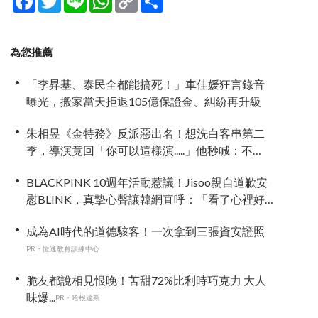
Link
享
為您推薦
「李昇基、泰民全都能搞死！」車佳媛狂言錄音
曝光，搬家當天拒退105億保證金、糾紛再升級
朱相昱《金特務》反派惡出名！想洗白客串第二
季，導演竟回「你可以這樣演.....」他秒喊：不
要！
BLACKPINK 10週年活動惹議！Jisoo親自道歉安
慰BLINK，真摯心聲讓韓網直呼：「看了心裡好
暖」
成為AI時代的道德駭客！一次拿到三張資安證照
PR・恆逸教育訓練中心
脆友都說相見恨晚！苦甜72%比利時巧克力 大人
味爆...
PR・哈根達斯