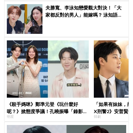
夫勝寬、李泳知戀愛觀大對決！「大
家都反對的男人」能嫁嗎？ 泳知語出
驚人讓網全急了：千萬要小心
《殺手媽咪》鄭準元登《玩什麼好
「如果有妹妹，想
呢？》掀態度爭議！孔曉振曝「錄影後
X刑警2》安普賢
明星
韓劇
真的吐了」心疼喊：沒能救你
哥哥們都認證的好