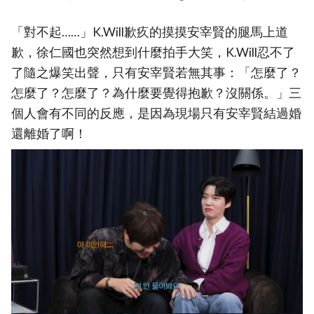
「對不起……」K.Will歉疚的摸摸安宰賢的腿馬上道
歉，徐仁國也突然想到什麼拍手大笑，K.Will忍不了
了隨之爆笑出聲，只有安宰賢若無其事：「怎麼了？
怎麼了？怎麼了？為什麼要覺得抱歉？沒關係。」三
個人會有不同的反應，是因為現場只有安宰賢結過婚
還離婚了啊！