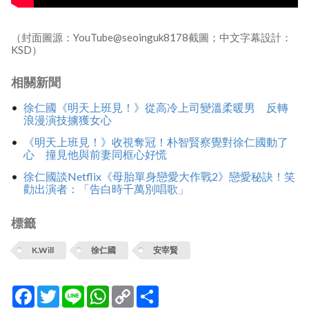
（封面圖源：YouTube@seoinguk8178截圖；中文字幕設計：
KSD）
相關新聞
徐仁國《明天上班見！》從高冷上司變溫柔暖男 反轉
浪漫演技擄獲女心
《明天上班見！》收視奪冠！朴智賢察覺對徐仁國動了
心 撞見他與前妻同框心好慌
徐仁國談Netflix《母胎單身戀愛大作戰2》戀愛秘訣！笑
勸出演者：「告白時千萬別唱歌」
標籤
K.Will
徐仁國
安宰賢
Facebook
Twitter
Line
WhatsApp
Copy
分
Link
享