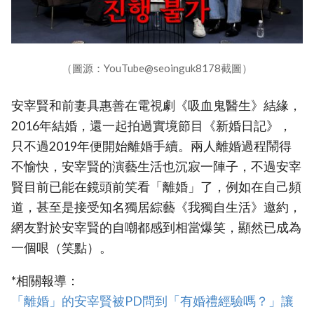
（圖源：YouTube@seoinguk8178截圖）
安宰賢和前妻具惠善在電視劇《吸血鬼醫生》結緣，
2016年結婚，還一起拍過實境節目《新婚日記》，
只不過2019年便開始離婚手續。兩人離婚過程鬧得
不愉快，安宰賢的演藝生活也沉寂一陣子，不過安宰
賢目前已能在鏡頭前笑看「離婚」了，例如在自己頻
道，甚至是接受知名獨居綜藝《我獨自生活》邀約，
網友對於安宰賢的自嘲都感到相當爆笑，顯然已成為
一個哏（笑點）。
*相關報導：
‎「離婚」的安宰賢被PD問到「有婚禮經驗嗎？」讓