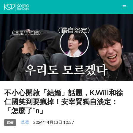
不小心開啟「結婚」話題，K.Will和徐
仁國笑到要瘋掉！安宰賢獨自淡定：
「怎麼了*n」
草莓
2024年4月13日 10:57
綜藝