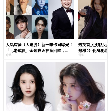
人氣綜藝《大逃脫》新一季卡司曝光！
秀英首度挑戰反派
「元老成員」金鍾旼＆神童回歸，
飛機2》化身犯罪
綜藝
電影
SEVENTEEN 勝寛驚喜加盟，姜鎬童缺
席成最大焦點