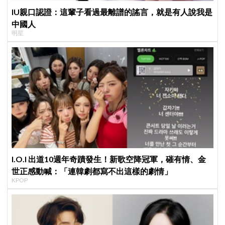
IU親口認證：這輩子看過最離譜的謠言，就是有人說我是
中國人
明星
I.O.I 出道10週年奇蹟發生！新歌空降冠軍，磪有情、金
世正感動喊：「連韓劇都寫不出這樣的劇情」
KPOP