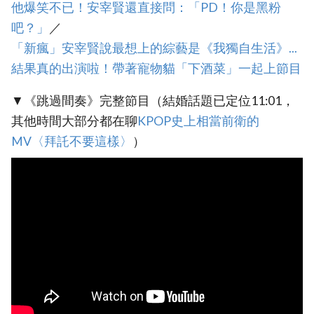
他爆笑不已！安宰賢還直接問：「PD！你是黑粉
吧？」
／
‎「新瘋」安宰賢說最想上的綜藝是《我獨自生活》...
結果真的出演啦！帶著寵物貓「下酒菜」一起上節目
▼《跳過間奏》完整節目（結婚話題已定位11:01，
其他時間大部分都在聊
‎KPOP史上相當前衛的
MV〈拜託不要這樣〉
）