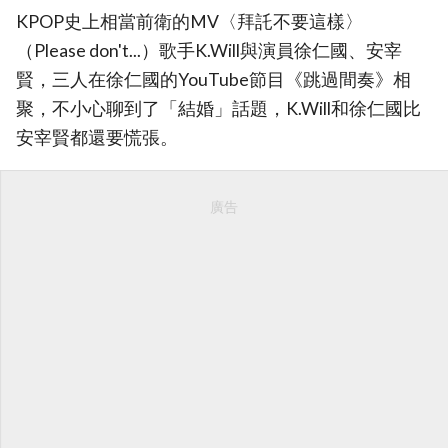
KPOP史上相當前衛的MV〈拜託不要這樣〉
（Please don't...）歌手K.Will與演員徐仁國、安宰
賢，三人在徐仁國的YouTube節目《跳過間奏》相
聚，不小心聊到了「結婚」話題，K.Will和徐仁國比
安宰賢都還要慌張。
廣告