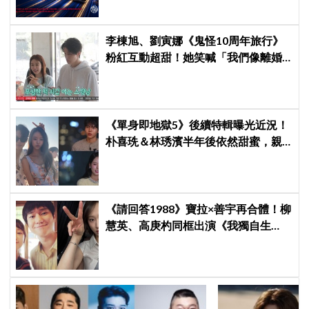
李棟旭、劉寅娜《鬼怪10周年旅行》
粉紅互動超甜！她笑喊「我們像離婚
多年的夫妻」
《單身即地獄5》後續特輯曝光近況！
朴喜珗＆林琇濱半年後依然甜蜜，親
密互動藏不住
《請回答1988》寶拉×善宇再合體！柳
慧英、高庚杓同框出演《我獨自生
活》，戲裡夫妻戲外也有特別緣分