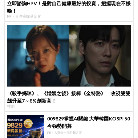
立即諮詢HPV！是對自己健康最好的投資，把握現在不嫌
晚！
PR・台灣癌症基金會
《殺手媽咪》、《婚姻之後》接棒《金特務》 收視雙雙
飆升至7～8%創新高！
韓劇
009829掌握AI關鍵 大華韓國KOSPI 50
今強勢開募
PR・大華銀全能行銷方案