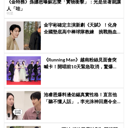
《金特務》孫娜恩曝蘇志燮「實物衝擊」：光是坐著就讓
人「哇」
明星
金宇彬確定主演新劇《天賦》！化身
全國墊底高中棒球隊教練 挑戰熱血
成長劇
《Running Man》越南粉絲見面會突
喊卡！開唱前10天緊急取消，驚爆
「這原因」太尷尬
池睿恩爆料邊佑錫真實性格！直言他
「聽不懂人話」，李光洙神回應令全
場爆笑XD