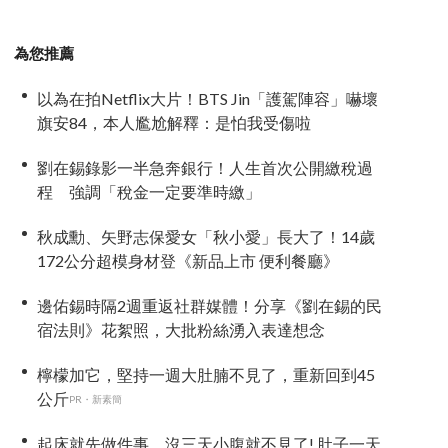
為您推薦
以為在拍Netflix大片！BTS Jin「護駕陣容」嚇壞
旗安84，本人尷尬解釋：是怕我受傷啦
劉在錫錄影一半急奔銀行！人生首次公開繳稅過
程 強調「稅金一定要準時繳」
秋成勳、矢野志保愛女「秋小愛」長大了！14歲
172公分超模身材登《新品上市 便利餐廳》
邊佑錫時隔2週重返社群媒體！分享《劉在錫的民
宿法則》花絮照，大批粉絲湧入表達想念
檸檬加它，堅持一週大肚腩不見了，重新回到45
公斤
PR・新素簡
起床就先做件事，沒三天小腹就不見了! 肚子一天