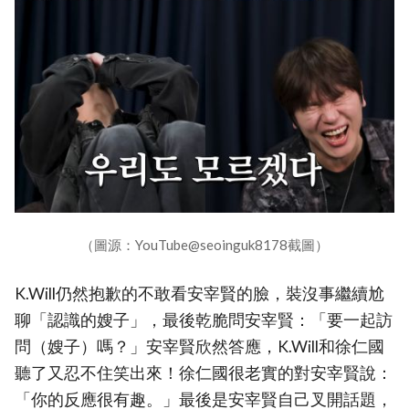
（圖源：YouTube@seoinguk8178截圖）
K.Will仍然抱歉的不敢看安宰賢的臉，裝沒事繼續尬
聊「認識的嫂子」，最後乾脆問安宰賢：「要一起訪
問（嫂子）嗎？」安宰賢欣然答應，K.Will和徐仁國
聽了又忍不住笑出來！徐仁國很老實的對安宰賢說：
「你的反應很有趣。」最後是安宰賢自己叉開話題，