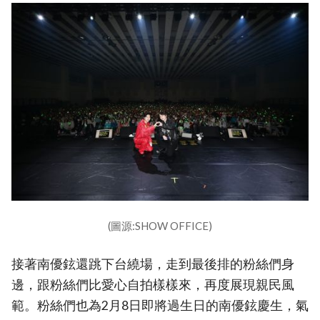
(圖源:SHOW OFFICE)
接著南優鉉還跳下台繞場，走到最後排的粉絲們身
邊，跟粉絲們比愛心自拍樣樣來，再度展現親民風
範。粉絲們也為2月8日即將過生日的南優鉉慶生，氣