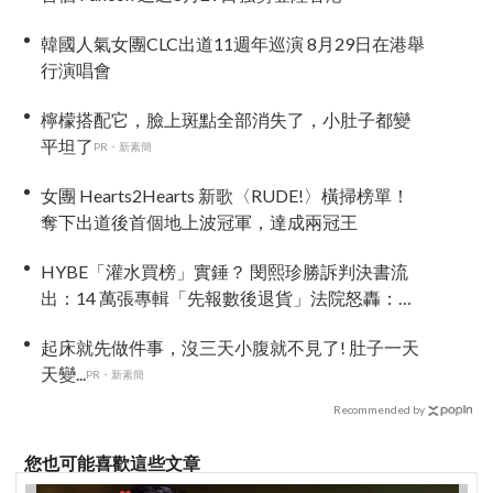
韓國人氣女團CLC出道11週年巡演 8月29日在港舉
行演唱會
檸檬搭配它，臉上斑點全部消失了，小肚子都變
平坦了
PR・新素簡
女團 Hearts2Hearts 新歌〈RUDE!〉橫掃榜單！
奪下出道後首個地上波冠軍，達成兩冠王
HYBE「灌水買榜」實錘？ 閔熙珍勝訴判決書流
出：14 萬張專輯「先報數後退貨」法院怒轟：破
壞流通秩序！
起床就先做件事，沒三天小腹就不見了! 肚子一天
天變...
PR・新素簡
Recommended by
您也可能喜歡這些文章