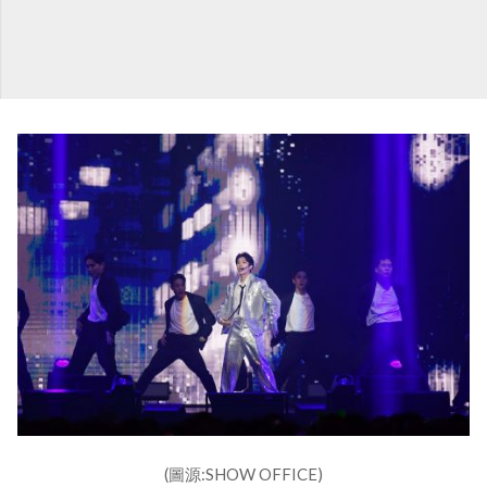
(圖源:SHOW OFFICE)