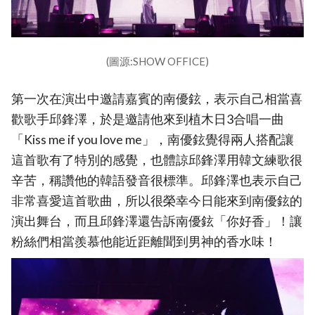
(圖源:SHOW OFFICE)
第一次在演出中邀請嘉賓的南優鉉，表示自己相當喜
歡歌手邱鋒澤，於是邀請他來到植木日3合唱一曲
「Kiss me if you love me」，南優鉉覺得兩人搭配讓
這首歌有了特別的感覺，也體諒邱鋒澤用韓文練歌很
辛苦，稱讚他的韓語發音很標準。邱鋒澤也表示自己
非常喜愛這首歌曲，所以很榮幸今日能來到南優鉉的
演出舞台，而且邱鋒澤還告訴南優鉉「你好香」！讓
粉絲們相當羨慕他能近距離聞到男神的香水味！