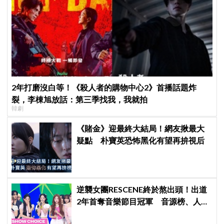
2年打磨沒白等！《殺人者的購物中心2》首播話題炸
裂，李棟旭放話：第三季找我，我就拍
韓劇
《賭金》迎最終大結局！網友揪最大
疑點 朴寶英恐怖黑化有望再拚視后
逆襲女團RESCENE終於熬出頭！出道
2年首奪音樂節目冠軍 音源榜、人氣
雙雙爆發