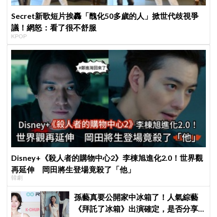
Secret新歌短片挨轟「醜化50多歲的人」掀世代歧視爭
議！網怒：看了很不舒服
KPOP
Disney+《殺人者的購物中心2》李棟旭進化2.0！世界觀
再延伸 岡田將生登場竟殺了「他」
韓劇
孫藝真要公開家中冰箱了！人氣綜藝
《拜託了冰箱》出演確定，是否分享