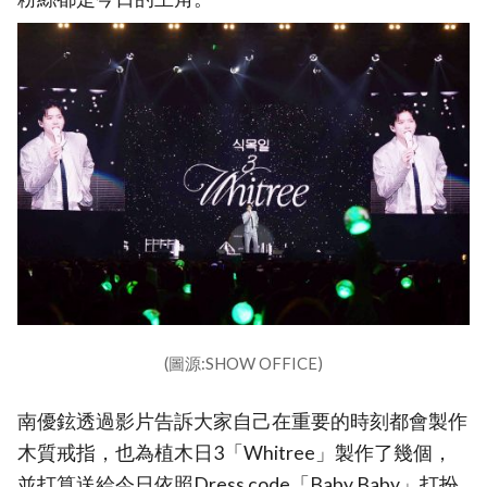
(圖源:SHOW OFFICE)
南優鉉透過影片告訴大家自己在重要的時刻都會製作
木質戒指，也為植木日3「Whitree」製作了幾個，
並打算送給今日依照Dress code「Baby Baby」打扮