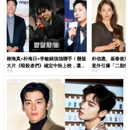
柳海真×朴海日×李敏鎬強強聯手！懸疑
朴信惠、崔泰俊迎
大片《暗殺者們》確定中秋上映，還原
意外引爆「二胎性
電影
明星
1974韓第一夫人暗殺疑雲