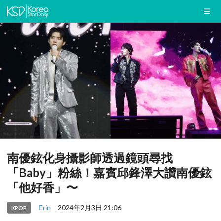
南優鉉化身攝影師透過鏡頭尋找
「Baby」粉絲！嘉賓邱鋒澤大讚南優鉉
「他好香」〜
Erin
2024年2月3日 21:06
KPOP