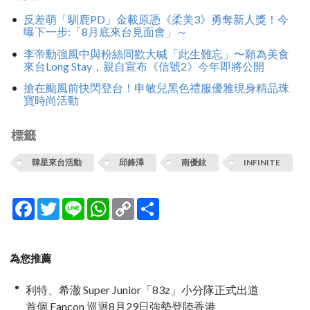
反差萌「馴鹿PD」金載原憑《柔美3》勇奪新人獎！今
曝下一步:「8月底來台見面會」～
李帝勳強風中與粉絲同歡大喊「此生難忘」〜願為美食
來台Long Stay，親自宣布《信號2》今年即將公開
搶在颱風前快閃登台！申敏兒黑色禮服優雅現身精品珠
寶時尚活動
標籤
韓星來台活動
邱鋒澤
南優鉉
INFINITE
Facebook
Twitter
Line
WhatsApp
Copy
分
Link
享
為您推薦
利特、希澈 Super Junior「83z」小分隊正式出道
首個 Fancon 巡迴8月29日強勢登陸香港