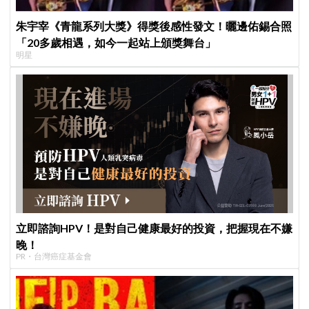
朱宇宰《青龍系列大獎》得獎後感性發文！曬邊佑錫合照
「20多歲相遇，如今一起站上頒獎舞台」
明星
立即諮詢HPV！是對自己健康最好的投資，把握現在不嫌
晚！
PR・台灣癌症基金會