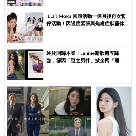
ILLIT Moka 回歸活動一個月後再次暫
停活動！因過度緊張與焦慮症狀需休
養，公司：將全力支持恢復健康
終於回歸本業！Jennie新歌週五降
臨，卻因「謎之男伴」掀全网「通
靈」大戰！「愛心男」是他啦