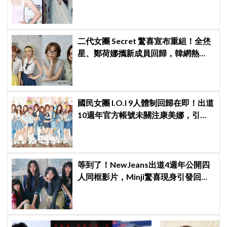
與玄彬婚後日常掀期待
二代女團 Secret 驚喜宣布重組！全烋
星、鄭荷娜攜新成員回歸，韓網熱
議：非要選新成員嗎？
國民女團 I.O.I 9人體制回歸在即！出道
10週年官方帳號未關注康美娜，引發
韓網熱議
等到了！NewJeans出道4週年公開四
人同框影片，Minji驚喜現身引發回歸
期待，ADOR回應未來動向！