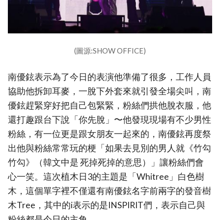
(圖源:SHOW OFFICE)
南優鉉表示為了今日的表演他準備了很多，工作人員
協助他拆卸耳麥，一脫下外套來就引發全場尖叫，南
優鉉趕緊穿好把自己包緊緊，粉絲們拱他脫衣服，他
還打趣跟台下說「你先脫」〜他發現現場有不少男性
粉絲，有一位更是跟女朋友一起來的，南優鉉再度祭
出他與粉絲常常玩的梗「如果去見別的男人就《竹勾
竹勾》（韓文中是 死掉死掉的意思）」讓粉絲們會
心一笑。這次植木日3的主題是「Whitree」白色樹
木，這個單字裡不僅還有南優鉉名字前兩字的發音樹
木Tree，其中的i表示的是INSPIRIT們，表示自己與
粉絲都是今日的主角。