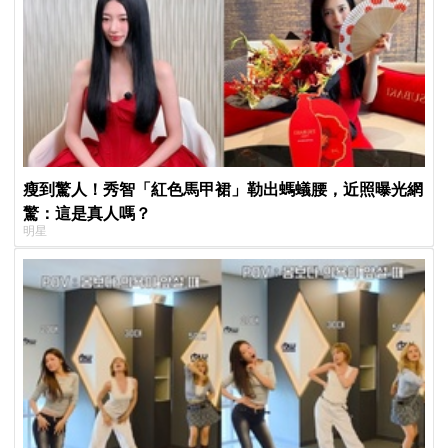
瘦到驚人！秀智「紅色馬甲裙」勒出螞蟻腰，近照曝光網
驚：這是真人嗎？
明星