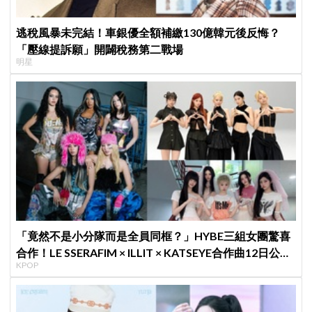
逃稅風暴未完結！車銀優全額補繳130億韓元後反悔？
「壓線提訴願」開闢稅務第二戰場
明星
「竟然不是小分隊而是全員同框？」HYBE三組女團驚喜
合作！LE SSERAFIM × ILLIT × KATSEYE合作曲12日公開
KPOP
＋打歌確定！