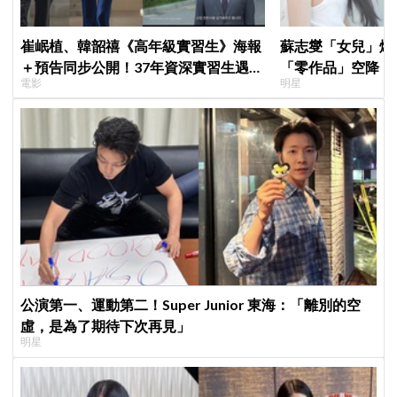
崔岷植、韓韶禧《高年級實習生》海報
蘇志燮「女兒」爆
＋預告同步公開！37年資深實習生遇上
「零作品」空降《
電影
明星
美女CEO
片被挖出網驚呆：
公演第一、運動第二！Super Junior 東海：「離別的空
虛，是為了期待下次再見」
明星