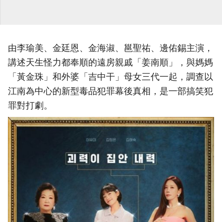
由李瑜美、金廷恩、金海淑、邕聖祐、邊佑錫主演，
講述天生怪力都奉順的遠房親戚「姜南順」，與媽媽
「黃金珠」和外婆「吉中干」母女三代一起，調查以
江南為中心的新型毒品犯罪幕後真相，是一部搞笑犯
罪對打劇。