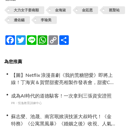
大力女子姜南順
金海淑
金廷恩
邕聖祐
邊佑錫
李瑜美
Facebook
Twitter
Line
WhatsApp
Copy
分
Link
享
為您推薦
【圖】Netflix 浪漫喜劇《我的荒糖戀愛》即將上
線！丁海寅＆賀營甜蜜亮相製作發表會，甜蜜CP
化學反應引期待
成為AI時代的道德駭客！一次拿到三張資安證照
PR・恆逸教育訓練中心
蘇志燮、池晟、南宮珉掀演技派大叔時代！《金
特務》《公寓黑風暴》《婚姻之後》收視、人氣
雙爆發