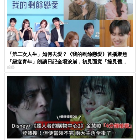
「第二次人生」如何去愛？《我的剩餘戀愛》首播聚焦
「絕症青年」朗讀日記全場淚崩，初見面竟「撞見舊
綜藝
識」！