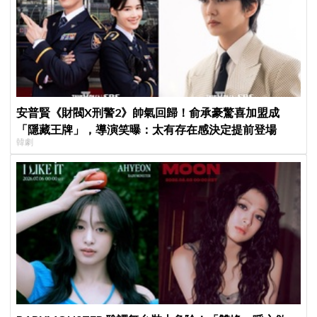
安普賢《財閥X刑警2》帥氣回歸！俞承豪驚喜加盟成
「隱藏王牌」，導演笑曝：太有存在感決定提前登場
韓劇