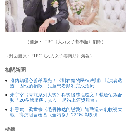
（圖源：JTBC《大力女子都奉順》劇照）
（封面圖源：JTBC《大力女子姜南順》海報）
相關新聞
邊佑錫暖心善舉曝光！《劉在錫的民宿法則》出演者透
露：因他的捐款，兒童患者順利完成治療
朱宇宰《青龍系列大獎》得獎後感性發文！曬邊佑錫合
照「20多歲相遇，如今一起站上頒獎舞台」
朴恩斌、梁世宗《毛骨悚然的戀愛》迎戰週末劇收視大
戰！導演坦言羨慕《金特務》22.3%高收視
標籤