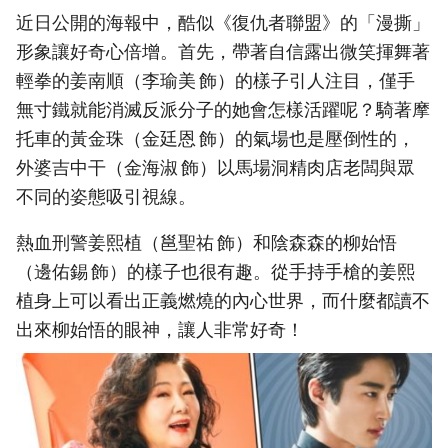
近日公開的海報中，酷似《復仇者聯盟》的「漫撕」
形象讓好奇心倍增。首先，帶著自信露出微笑揮舞著
輕拳的姜南順（李瑜美 飾）的樣子引人注目，僅手
無寸鐵就能消滅反派分子的她會怎樣活躍呢？騎著摩
托車的黃金珠（金廷恩 飾）的氣場也是壓倒性的，
外婆吉中干（金海淑 飾）以馬場洞精肉店老闆與眾
不同的姿態吸引視線。
熱血刑警姜熙植（邕聖祐 飾）和陰森森的柳始悟
（邊佑錫 飾）的樣子也很有趣。從手持手槍的姜熙
植身上可以看出正義燃燒的內心世界，而什麼都讀不
出來柳始悟的眼神，讓人非常好奇！