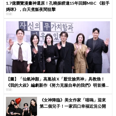
1.7億瀏覽漫畫神還原！孔曉振睽違15年回歸MBC 《殺手
媽咪》，白天煮飯夜間狙擊
韓劇
【圖】「仙氣神顏」高胤禎 X「厭世臉男神」具教煥！
《我的大叔》編劇新作《努力克服自卑的我們》明首播，
韓劇
挑戰年度最強療癒作
《女神降臨》美女作家「喵嗚」迎來
第二個兒子！一家四口幸福近況公開