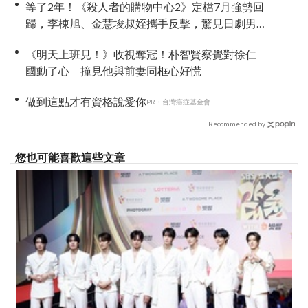
等了2年！《殺人者的購物中心2》定檔7月強勢回
歸，李棟旭、金慧埈叔姪攜手反擊，驚見日劇男
神「岡田將生」黑化參戰！
《明天上班見！》收視奪冠！朴智賢察覺對徐仁
國動了心 撞見他與前妻同框心好慌
做到這點才有資格說愛你
PR・台灣癌症基金會
Recommended by
您也可能喜歡這些文章