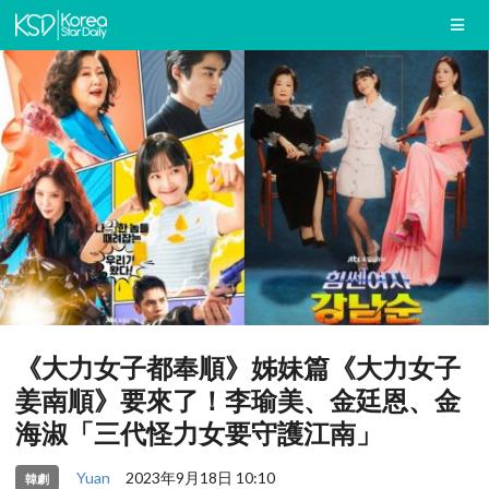
《大力女子都奉順》姊妹篇《大力女子
姜南順》要來了！李瑜美、金廷恩、金
海淑「三代怪力女要守護江南」
Yuan
2023年9月18日 10:10
韓劇