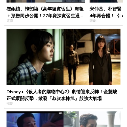
崔岷植、韓韶禧《高年級實習生》海報
宋仲基、朴智賢《
＋預告同步公開！37年資深實習生遇上
4年再合體！《Lov
電影
韓劇
美女CEO
面就變天」設定超
Disney+《殺人者的購物中心2》劇情迎來反轉！金慧峻
正式展開反擊，散發「叔叔李棟旭」般強大氣場
韓劇