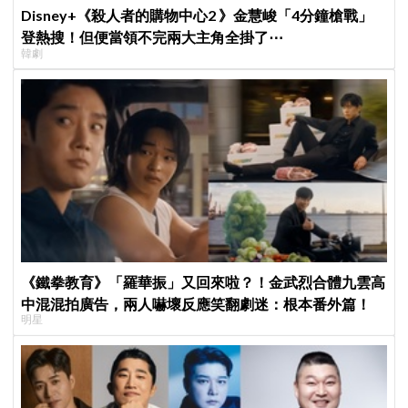
Disney+《殺人者的購物中心2 》金慧峻「4分鐘槍戰」
登熱搜！但便當領不完兩大主角全掛了⋯
韓劇
《鐵拳教育》「羅華振」又回來啦？！金武烈合體九雲高
中混混拍廣告，兩人嚇壞反應笑翻劇迷：根本番外篇！
明星