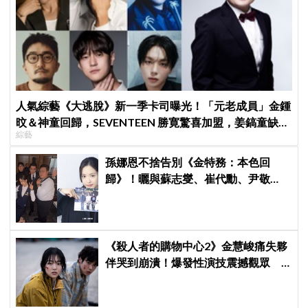
人氣綜藝《大逃脫》新一季卡司曝光！「元老成員」金鍾
旼＆神童回歸，SEVENTEEN 勝寛驚喜加盟，姜鎬童缺席
綜藝
成最大焦點
孫娜恩不捨告別《金特務：本色回
歸》！曬與蘇志燮、崔代勳、尹敬
浩、朱相昱暖心合照，感謝劇組與粉
絲陪伴
《殺人者的購物中心2》金慧峻痛失夥
伴哭到崩潰！爆發性演技震撼觀眾
點燃復仇怒火