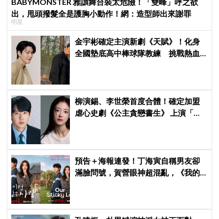
BABYMONSTER 雅譞舞台裝太危險！「雙峰」呼之欲
出，甩頭撥髮全是護胸小動作！網：造型師出來謝罪
明星
金宇彬確定主演新劇《天賦》！化身
全國墊底高中棒球隊教練 挑戰熱血
成長劇
柳演錫、李世榮首度合體！確定加盟
虐心史劇《公主貪戀書生》 上演「朝
鮮版羅密歐與茱麗葉」
預告＋海報連發！丁海寅自稱男友卻
滿臉問號，賀營眼神超混亂，《我的
荒糖戀愛》定檔8月7日，還沒播就讓
網友瘋猜結局