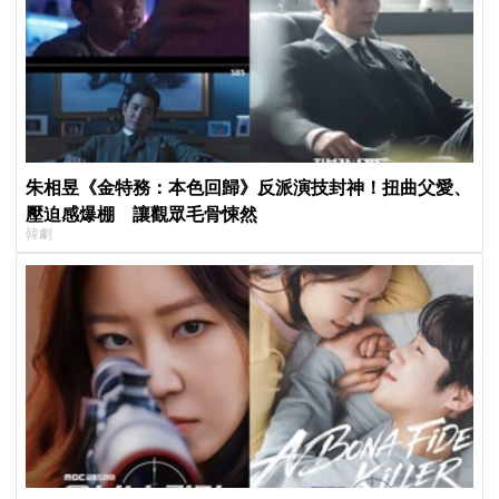
朱相昱《金特務：本色回歸》反派演技封神！扭曲父愛、
壓迫感爆棚 讓觀眾毛骨悚然
韓劇