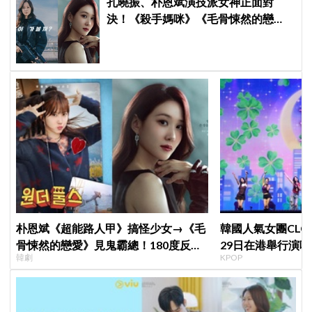
孔曉振、朴恩斌演技派女神正面對
決！《殺手媽咪》《毛骨悚然的戀
愛》掀韓劇收視大戰
朴恩斌《超能路人甲》搞怪少女→《毛
韓國人氣女團CLC出
骨悚然的戀愛》見鬼霸總！180度反差
29日在港舉行演唱
韓劇
KPOP
演技獲讚「信看演員」