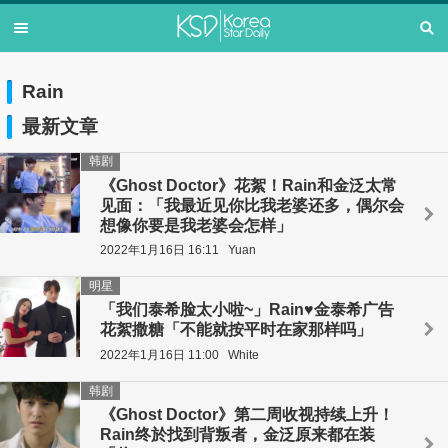
Rain
最新文章
韩剧
《Ghost Doctor》花絮！Rain和金泛太常
见面：「我最近见你比我老婆还多，偶尔会
想像你要是我老婆会怎样」
2022年1月16日 16:11
Yuan
明星
「我们泰希脸太小啦~」Rain♥金泰希广告
花絮撒糖「不能就按平时在家那样吗」
2022年1月16日 11:00
White
韩剧
《Ghost Doctor》第二周收视持续上升！
Rain终於找到背叛者，金泛原来都在装