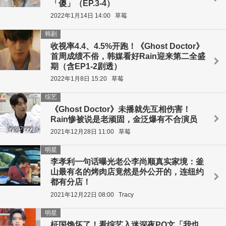
「傻」（EP.3-4）
2022年1月14日 14:00
草莓
韩剧
收视率4.4、4.5%开跑！《Ghost Doctor》
首周成绩不俗，韩媒看好Rain迎来第二全盛
期（含EP1-2剧透）
2022年1月8日 15:20
草莓
综艺
《Ghost Doctor》未播就先互相伤害！
Rain惨被说是老顽固，金泛爆有不合演员
2021年12月28日 11:00
草莓
明星
李孝利一句话曝光老公李尚顺真实家境：釜
山最有名的烤肉店竟然是外公开的，连纽约
都有分店！
2021年12月22日 08:00
Tracy
明星
柾国馋坏了！看综艺入迷深夜PO文「我也