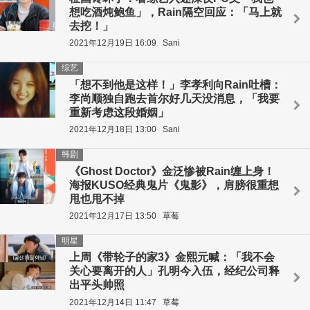
想吃酒炖鲍鱼」，Rain隔空回应：「马上就
去挖！」
2021年12月19日 16:09
Sani
综艺
「想不到他是这样！」李孝利向Rain吐槽：
李尚顺独自跑去首尔好几天没消息，「我要
重新考虑这段婚姻」
2021年12月18日 13:00
Sani
韩剧
《Ghost Doctor》金泛惨被Rain缠上身！
海报KUSO经典鬼片《鬼影》，肩膀很重想
甩也甩不掉
2021年12月17日 13:50
草莓
明星
上周《带轮子的家3》金熙元喊：「我不会
关心要离开的人」孔明今入伍，经纪公司释
出平头帅照
2021年12月14日 11:47
草莓