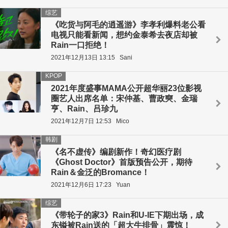
综艺
《吃货与阿毛的逍遥游》李孝利爆料老公看
电视只能看新闻，想约金泰希去夜店却被
Rain一口拒绝！
2021年12月13日 13:15
Sani
KPOP
2021年度盛事MAMA公开超华丽23位影视
圈艺人出席名单：宋仲基、曹政奭、金瑞
亨、Rain、吕珍九
2021年12月7日 12:53
Mico
韩剧
《名不虚传》编剧新作！奇幻医疗剧
《Ghost Doctor》首版预告公开，期待
Rain＆金泛的Bromance！
2021年12月6日 17:23
Yuan
综艺
《带轮子的家3》Rain和U-IE下期出场，成
东镒被Rain送的「超大牛排骨」震惊！