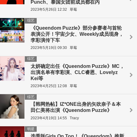
Punch、泰国女团前成员都在内
2023年5月26日 12:32
草莓
综艺
《Queendom Puzzle》部分参赛者与首轮
表演公开！宇宙少女、Weeekly成员现身，
李彩演传下车
2023年5月19日 09:30
草莓
综艺
太妍确定出任《Queendom Puzzle》MC，
出演名单有李彩演、CLC睿恩、Lovelyz
Kei等
2023年4月25日 12:08
草莓
综艺
【韩网热帖】IZ*ONE出身的矢吹奈子＆本
田仁美将出演《Queendom Puzzle》
2023年4月19日 14:55
Tracy
明星
选秀版Girls On Top！《Queendom》推新