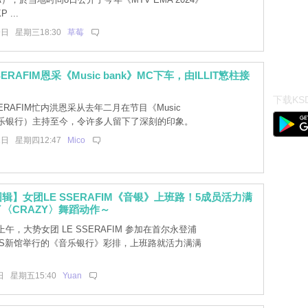
...
9日 星期三18:30
草莓
SERAFIM恩采《Music bank》MC下车，由ILLIT慜柱接
下载KSD
SERAFIM忙内洪恩采从去年二月在节目《Music
（音乐银行）主持至今，令许多人留下了深刻的印象。
2日 星期四12:47
Mico
辑】女团LE SSERAFIM《音银》上班路！5成员活力满
〈CRAZY〉舞蹈动作～
午，大势女团 LE SSERAFIM 参加在首尔永登浦
BS新馆举行的《音乐银行》彩排，上班路就活力满满
日 星期五15:40
Yuan