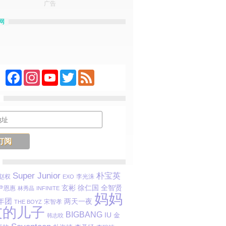
广告
网
Facebook
Instagram
YouTube
Twitter
Feed
Super Junior
朴宝英
赵权
李光洙
EXO
玄彬
徐仁国
全智贤
尹恩惠
林秀晶
INFINITE
妈妈
年团
两天一夜
宋智孝
THE BOYZ
友的儿子
BIGBANG
IU
金
韩志旼