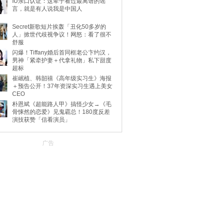
IU亲口认证：这辈子看过最离谱的谣
言，就是有人说我是中国人
Secret新歌短片挨轰「丑化50多岁的
人」掀世代歧视争议！网怒：看了很不
舒服
闪爆！Tiffany婚后首同框老公卞约汉，
男神「紧牵护妻＋代拿礼物」私下甜度
超标
崔岷植、韩韶禧《高年级实习生》海报
＋预告公开！37年资深实习生遇上美女
CEO
朴恩斌《超能路人甲》搞怪少女→《毛
骨悚然的恋爱》见鬼霸总！180度反差
演技获赞「信看演员」
广告