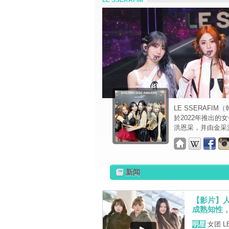
LE SSERAFIM
LE SSERAFI
於2022年推出
洪恩采，并由金采源
新闻
【影片】人
成熟知性
明星
女团 L