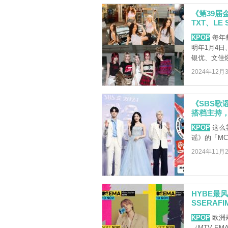
《第39届
TXT、LE
KPOP
每年
明年1月4
银优、文佳煐
2024年12月
《SBS歌
搭档主持，
KPOP
这么
谣》的「M
2024年11月
HYBE最
SSERAF
KPOP
欧洲
（MTV EM