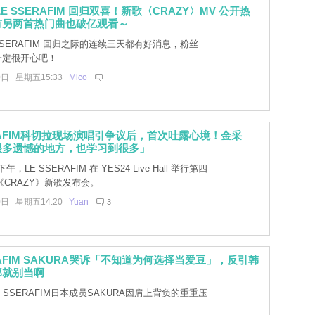
E SSERAFIM 回归双喜！新歌〈CRAZY〉MV 公开热
有另两首热门曲也破亿观看～
SSERAFIM 回归之际的连续三天都有好消息，粉丝
T一定很开心吧！
0日 星期五15:33
Mico
ERAFIM科切拉现场演唱引争议后，首次吐露心境！金采
很多遗憾的地方，也学习到很多」
午，LE SSERAFIM 在 YES24 Live Hall 举行第四
CRAZY》新歌发布会。
0日 星期五14:20
Yuan
3
ERAFIM SAKURA哭诉「不知道为何选择当爱豆」，反引韩
那就别当啊
 SSERAFIM日本成员SAKURA因肩上背负的重重压