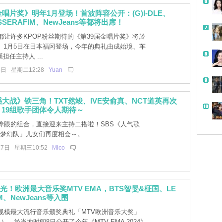
金唱片奖》明年1月登场！首波阵容公开：(G)I-DLE、
 SSERAFIM、NewJeans等都将出席！
都让许多KPOP粉丝期待的《第39届金唱片奖》将於
日、1月5日在日本福冈登场，今年的典礼由成始璄、车
担任主持人 ...
3日 星期二12:28
Yuan
谣大战》铁三角！TXT然竣、IVE安俞真、NCT道英再次
19组歌手团体令人期待～
养眼的组合，直接迎来主持二搭啦！SBS《人气歌
C梦幻队」儿女们再度相会～。
27日 星期三10:52
Mico
风光！欧洲最大音乐奖MTV EMA，BTS智旻&柾国、LE
IM、NewJeans等入围
规模最大流行音乐颁奖典礼「MTV欧洲音乐大奖」
A），於当地时间8日公开了今年《MTV EMA 2024》