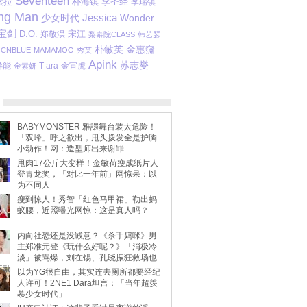
Seventeen
素拉
李圣经
朴海镇
李瑞镇
ng Man
Jessica
Wonder
少女时代
宝剑
D.O.
宋江
郑敬淏
梨泰院CLASS
韩艺瑟
朴敏英
金惠奫
CNBLUE
MAMAMOO
秀英
Apink
苏志燮
 异能
T-ara
金宣虎
金素妍
BABYMONSTER 雅譞舞台装太危险！
「双峰」呼之欲出，甩头拨发全是护胸
小动作！网：造型师出来谢罪
甩肉17公斤大变样！金敏荷瘦成纸片人
登青龙奖，「对比一年前」网惊呆：以
为不同人
瘦到惊人！秀智「红色马甲裙」勒出蚂
蚁腰，近照曝光网惊：这是真人吗？
内向社恐还是没诚意？《杀手妈咪》男
主郑准元登《玩什么好呢？》「消极冷
淡」被骂爆，刘在锡、孔晓振狂救场也
不动
以为YG很自由，其实连去厕所都要经纪
人许可！2NE1 Dara坦言：「当年超羡
慕少女时代」