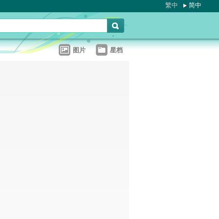
繁中
简中
图片
星档