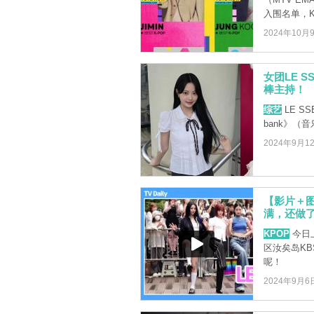
入围名单，KP 
2024年10月
女团LE S
棒主持！
综艺
LE S
bank》
2024年9月1
【影片＋图
满，还做了
KPOP
今日上
区汝矣岛K
呢！
2024年9月6