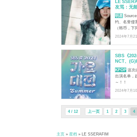
LE SSE
友骂：无
明星
Sour
约、名誉侵
（韩币，下同）
2024年7月2
SBS《2
NCT、(G)
KPOP
这次
出演名单，
～！！
2024年7月1
4 / 12
上一页
1
2
3
4
主页
»
星档
» LE SSERAFIM