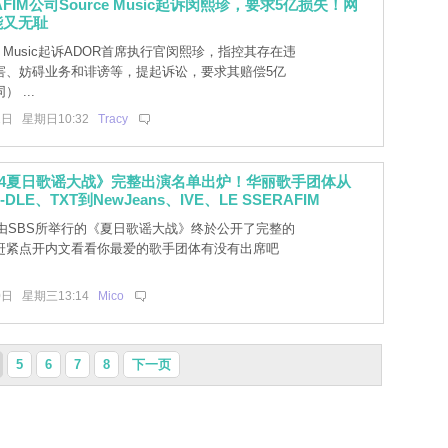
RAFIM公司Source Music起诉闵熙珍，要求5亿损失！网
能又无耻
ce Music起诉ADOR首席执行官闵熙珍，指控其存在违
害、妨碍业务和诽谤等，提起诉讼，要求其赔偿5亿
 ...
1日 星期日10:32
Tracy
024夏日歌谣大战》完整出演名单出炉！华丽歌手团体从
I-DLE、TXT到NewJeans、IVE、LE SSERAFIM
由SBS所举行的《夏日歌谣大战》终於公开了完整的
赶紧点开内文看看你最爱的歌手团体有没有出席吧
0日 星期三13:14
Mico
5
6
7
8
下一页