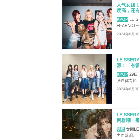
人气女团 L
度高，还
KPOP
LE 
FEARNO
2024年8月3
LE SS
源：「有
KPOP
29日下
张迷你专辑《
2024年8月3
LE SS
网群嘲：
明星
女团LE
力而落泪。