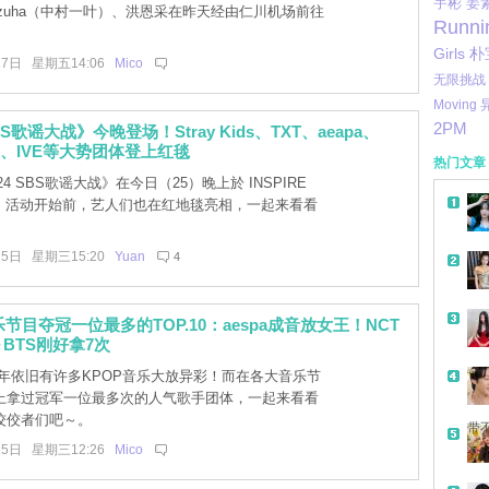
宇彬
姜
zuha（中村一叶）、洪恩采在昨天经由仁川机场前往
Runni
Girls
朴
27日 星期五14:06
Mico
无限挑战
Moving
2PM
SBS歌谣大战》今晚登场！Stray Kids、TXT、aeapa、
ns、IVE等大势团体登上红毯
热门文章
24 SBS歌谣大战》在今日（25）晚上於 INSPIRE
举行，活动开始前，艺人们也在红地毯亮相，一起来看看
25日 星期三15:20
Yuan
4
乐节目夺冠一位最多的TOP.10：aespa成音放女王！NCT
BTS刚好拿7次
4年依旧有许多KPOP音乐大放异彩！而在各大音乐节
上拿过冠军一位最多次的人气歌手团体，一起来看看
佼佼者们吧～。
带
25日 星期三12:26
Mico