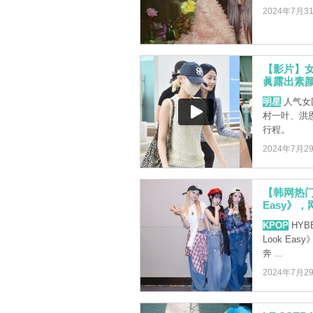
2024年7月3
【影片】女
眞露出素
明星
人气女团
村一叶、洪
行程。
2024年7月2
【韩网热门】
Easy》
KPOP
HYB
Look E
奔 ...
2024年7月2