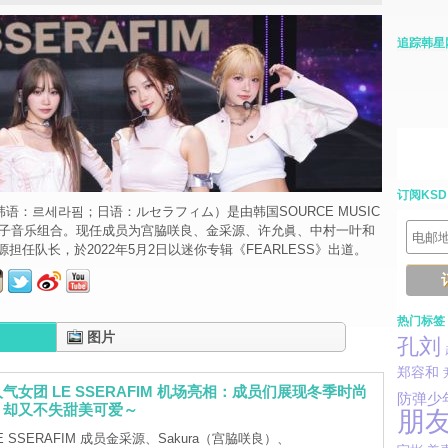
追踪韩星
订阅KSD
M（韩语：르세라핌；日语：ルセラフィム）是由韩国SOURCE MUSIC
的女子音乐组合。现任成员为宫脇咲良、金采源、许允眞、中村一叶和
担任队长，於2022年5月2日以迷你专辑《FEARLESS》出道。
热门标签
图片
孔刘
郑容和
气女团 LE SSERAFIM 机场亮相：成员们展现冬季时尚
防弹少
，却又不失甜美可爱～
朋
E SSERAFIM 成员金采源、Sakura（宫脇咲良）、