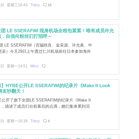
1日 星期三10:43
Tracy
16
团 LE SSERAFIM 现身机场全程包紧紧！唯有成员许允
颜，自信向粉丝们打招呼～
 LE SSERAFIM（宫脇咲良、金采源、许允眞、中
恩采）今天29日上午透过仁川机场前往日本参加海外
9日 星期一14:51
Mico
HYBE公开LE SSERAFIM的纪录片《Make It Look
，网友吵翻天！
E公开了旗下女团LE SSERAFIM的纪录片《Make It
asy》，描述了成员们台前幕后的点滴，她们集体累到泪
9日 星期一10:39
Tracy
4