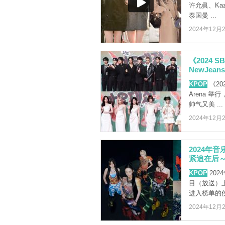
许允眞、Ka
泰国曼 ...
2024年12月
《2024 
NewJea
KPOP
《20
Arena 
帅气又美 ...
2024年12月
2024年音
紧追在后～
KPOP
202
目（放送）
进入榜单的
2024年12月