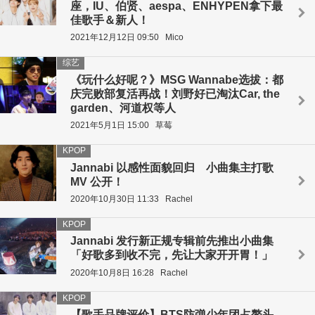
座，IU、伯贤、aespa、ENHYPEN拿下最
佳歌手＆新人！
2021年12月12日 09:50
Mico
综艺
《玩什么好呢？》MSG Wannabe选拔：都
庆完败部复活再战！刘野好已淘汰Car, the
garden、河道权等人
2021年5月1日 15:00
草莓
KPOP
Jannabi 以感性面貌回归 小曲集主打歌
MV 公开！
2020年10月30日 11:33
Rachel
KPOP
Jannabi 发行新正规专辑前先推出小曲集
「好歌多到收不完，先让大家开开胃！」
2020年10月8日 16:28
Rachel
KPOP
【歌手品牌评价】BTS防弹少年团占鳌头