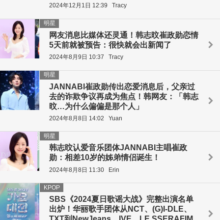
2024年12月1日 12:39
Tracy
明星
网友消息比媒体还灵通！韩志旼崔政勋恋情
5天前就被预告：很快就会出新闻了
2024年8月9日 10:37
Tracy
明星
JANNABI崔政勋传出恋爱消息后，父亲过
去的诈欺争议再成为焦点！韩网友：「韩志
旼…为什么偏偏是那个人」
2024年8月8日 14:02
Yuan
明星
韩志旼认爱音乐团体JANNABI主唱崔政
勋：相差10岁的姊弟情侣诞生！
2024年8月8日 11:30
Erin
KPOP
SBS《2024夏日歌谣大战》完整出演名单
出炉！华丽歌手团体从NCT、(G)I-DLE、
TXT到NewJeans、IVE、LE SSERAFIM