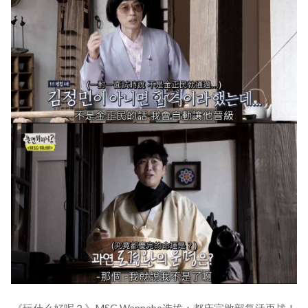
《玩什么好呢？》MSG Wannabe选拔：都庆完败部复活再战！