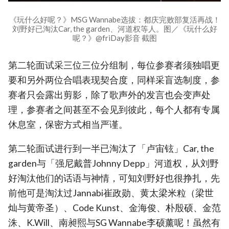
《玩什么好呢？》MSG Wannabe选拔：都庆完败部复活再战！
刘野好已淘汰Car, the garden、河道权等人。图／《玩什么好
呢？》@friDay影音 截图
第二轮面试采三位三位分组制，每位参赛者须独唱更
要和另外两位合唱表现契合度，同样采盲选制度，参
赛者只会露出剪影，除了歌声外的发言也会变声处
理，参赛者之间甚至不会见到彼此，每个人都有专属
休息室，保密方式相当严谨。
第二轮面试进行到一半已淘汰了「卢宙铉」Car, the
garden与「强尼戴普Johnny Depp」河道权，从刘野
好淘汰他们的话语与神情，可知刘野好也很挣扎，先
前他可是淘汰过Jannabi崔政勋、黄太梁米粒（梁世
灿与黄帝圣）、Code Kunst、金海俊、朴殷硕、金范
洙、K.Will、南昶熙与SG Wannabe李硕薰呢！虽然有