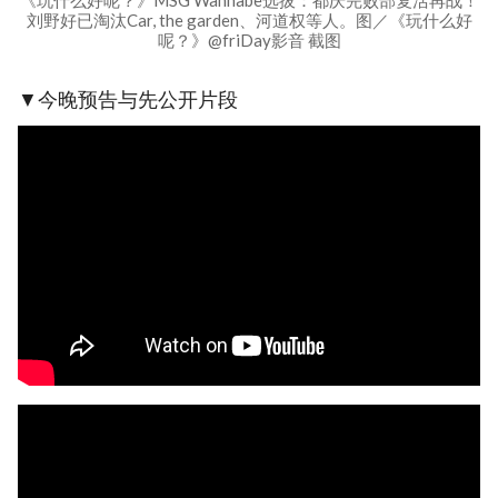
刘野好已淘汰Car, the garden、河道权等人。图／《玩什么好
呢？》@friDay影音 截图
▼今晚预告与先公开片段