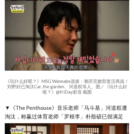
《玩什么好呢？》MSG Wannabe选拔：都庆完败部复活再战！
刘野好已淘汰Car, the garden、河道权等人。图／《玩什么好
呢？》@friDay影音 截图
▼《The Penthouse》音乐老师「马斗基」河道权遭
淘汰，称赢过体育老师「罗根李」朴殷硕已很满足