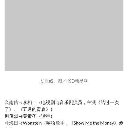
防雷线。图／KSD韩星网
金南佶→李相二（电视剧与音乐剧演员，主演《结过一次
了》、《五月的青春》）
柳俊烈→黄帝圣（谐星）
朴海日→Wonstein（嘻哈歌手，《Show Me the Money》参