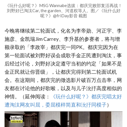
《玩什么好呢？》MSG Wannabe选拔：都庆完败部复活再战！
刘野好已淘汰Car, the garden、河道权等人。图／《玩什么好
呢？》@friDay影音 截图
今晚将继续第二轮面试，化名为李帝勋、河正宇、李
施彦、金凯瑞Jim Carrey、李升基的参赛者，将与增
额录取的「李政宰」都庆完一同PK。都庆完因为在
第一轮面试被刘野好误会成歌手金正民遭到淘汰，事
后经过讨论，刘野好决定遵守当初的约定「如果不是
金正民就让你晋级」，让都庆完得到第二轮面试机
会。在这期间，都庆完的徵选影片破百万点击率，网
友都在讨论他的好歌喉，以及与儿子沇扜高度相似的
神情。（延伸阅读：‎
《玩什么好呢？》都庆完唱太好
遭淘汰网友叫屈，委屈模样简直和沇扜同模子‎
‎）