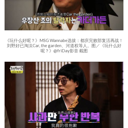
《玩什么好呢？》MSG Wannabe选拔：都庆完败部复活再战！
刘野好已淘汰Car, the garden、河道权等人。图／《玩什么好
呢？》@friDay影音 截图