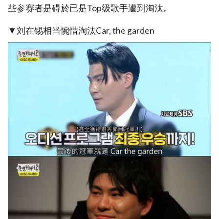
些参赛者是碍於已是Top级歌手遭到淘汰。
▼刘在锡相当惋惜淘汰Car, the garden