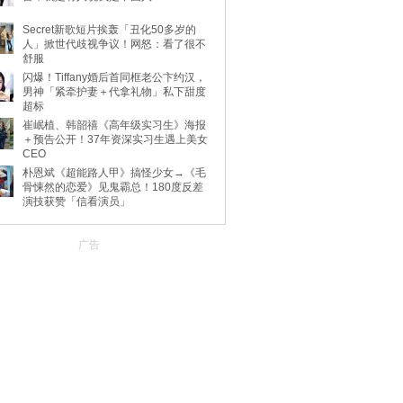
Secret新歌短片挨轰「丑化50多岁的
人」掀世代歧视争议！网怒：看了很不
舒服
闪爆！Tiffany婚后首同框老公卞约汉，
男神「紧牵护妻＋代拿礼物」私下甜度
超标
崔岷植、韩韶禧《高年级实习生》海报
＋预告公开！37年资深实习生遇上美女
CEO
朴恩斌《超能路人甲》搞怪少女→《毛
骨悚然的恋爱》见鬼霸总！180度反差
演技获赞「信看演员」
广告