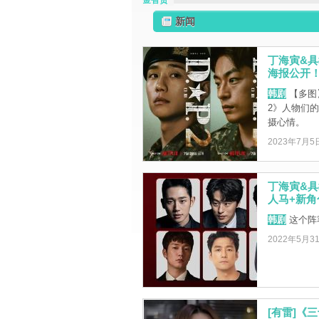
金智贤
新闻
丁海寅&具
海报公开
韩剧
【多图
2》人物们
摄心情。
2023年7月5
丁海寅&具
人马+新
韩剧
这个阵
2022年5月3
[有雷]《