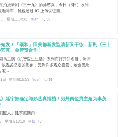
在拍摄新剧《三十九》的孙艺真，今日（3日）收到
咖啡车，她也通过 IG 上传认证照。
3日 星期三14:32
Yuan
35
合短发！「颂和」田美都新发型清新又干练，新剧《三十
孙艺真、金智贤合作！
因爲主演《机智医生生活》系列而打开知名度，饰演
」以温柔坚定的形象，受到许多观众喜爱，她也因此
告呢～
21日 星期四15:53
Yuan
76
九》延宇振确定与孙艺真搭档！另外两位男主角为李茂
焕
剧匠人」延宇振回归！
日 星期五13:10
草莓