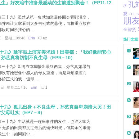
生」好友暗中准备最感动的生前道别聚会！（EP11-12
孔
淏
燮
THE 
]《三十九》虽然从第一集就知道最终回会看到泪崩，
朋
面并未让大家看到太多告别式的悲伤，而将重点放在
段时间所挂心的 ...
全智贤
日 星期二09:48
Erin
62
热门文章
三十九》延宇振上演完美求婚！田美都：「我好像能安心
孙艺真将切割不良生母（EP9－10）
]《三十九》即将在本周播出最终两集，孙艺真如愿与
却没有她想像中感人的母女重逢，而是麻烦接踵而
於正式拍戏，但却 ...
9日 星期二17:16
Erin
1
三十九》孤儿出身＋不良生母，孙艺真自卑崩溃大哭！田
父母吐实（EP7－8）
带
]《三十九》生活就是一连串事件的发生，也许大家为
日无多的田美都度过最后的愉快时光，但其余的事情
生中，如同剧中 ...