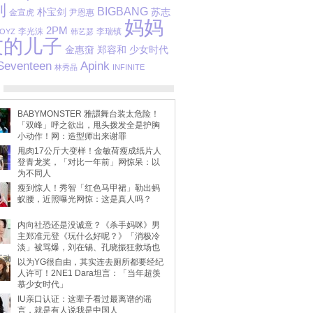
刘
BIGBANG
朴宝剑
苏志
金宣虎
尹恩惠
妈妈
2PM
李光洙
李瑞镇
BOYZ
韩艺瑟
友的儿子
金惠奫
郑容和
少女时代
Seventeen
Apink
林秀晶
INFINITE
BABYMONSTER 雅譞舞台装太危险！
「双峰」呼之欲出，甩头拨发全是护胸
小动作！网：造型师出来谢罪
甩肉17公斤大变样！金敏荷瘦成纸片人
登青龙奖，「对比一年前」网惊呆：以
为不同人
瘦到惊人！秀智「红色马甲裙」勒出蚂
蚁腰，近照曝光网惊：这是真人吗？
内向社恐还是没诚意？《杀手妈咪》男
主郑准元登《玩什么好呢？》「消极冷
淡」被骂爆，刘在锡、孔晓振狂救场也
不动
以为YG很自由，其实连去厕所都要经纪
人许可！2NE1 Dara坦言：「当年超羡
慕少女时代」
IU亲口认证：这辈子看过最离谱的谣
言，就是有人说我是中国人