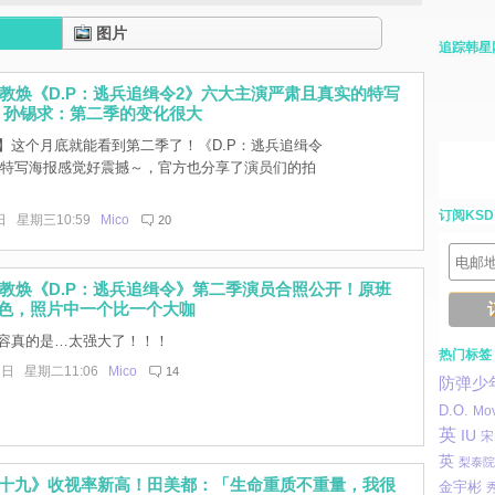
图片
追踪韩星
教焕《D.P：逃兵追缉令2》六大主演严肃且真实的特写
！孙锡求：第二季的变化很大
】这个月底就能看到第二季了！《D.P：逃兵追缉令
的特写海报感觉好震撼～，官方也分享了演员们的拍
订阅KSD
日 星期三10:59
Mico
20
教焕《D.P：逃兵追缉令》第二季演员合照公开！原班
角色，照片中一个比一个大咖
容真的是…太强大了！！！
热门标签
1日 星期二11:06
Mico
14
防弹少
D.O.
Mo
英
IU
宋
英
梨泰院
三十九》收视率新高！田美都：「生命重质不重量，我很
金宇彬