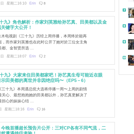
2日 星期二16:10
Erin
8
三十九》角色解析：作家刘英雅给孙艺真、田美都以及金
属关键字大公开！
C水木电视剧《三十九》历经上周停播，本周终於能再
面，而作家刘英雅也在此时公开了她对於三位女主角
都、金智贤所选 ...
5日 星期二18:07
Erin
2
三十九》大家来住田美都家吧！孙艺真生母可能近在眼
示田美都的离世并非因绝症吗〜（EP5－6）
]《三十九》本周遇总统大选将停播一周〜上周的剧情
最关心、最想抱抱她的田美都以外，孙艺真更解决了
担心的妹妹心结 ...
日 星期二18:16
Erin
16
》今晚首播超长预告片公开：三对CP各有不同气流，二
突然遭遇绝症考验！