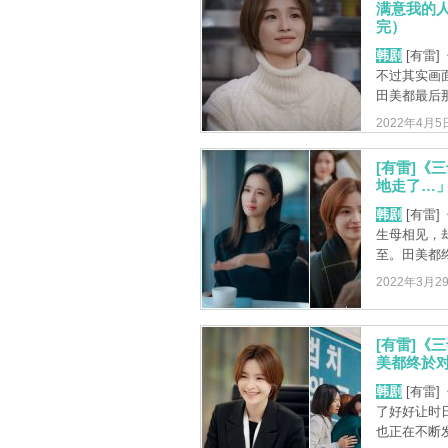
满意我的人
完）
韩剧
[有雷
不过其实画
田美都最后那
2022年4月5
[有雷]《
地走了…」
韩剧
[有雷
生母相见，
至。田美都终
2022年3月2
[有雷]《
美都终於对
韩剧
[有雷
了好好让时
也正在不断发