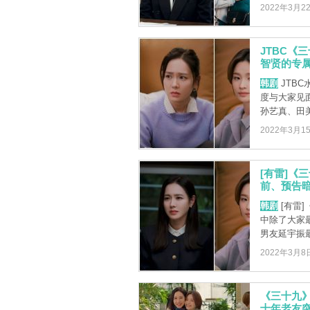
2022年3月2
JTBC《
智贤的专
韩剧
JTB
度与大家见
孙艺真、田美
2022年3月1
[有雷]《
前、预告暗
韩剧
[有雷
中除了大家
男友延宇振最
2022年3月8
《三十九
十年老友