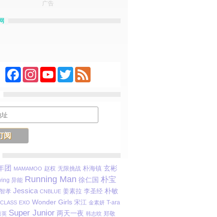
广告
网
Facebook
Instagram
YouTube
Twitter
Feed
年团
玄彬
赵权
无限挑战
朴海镇
MAMAMOO
Running Man
朴宝
徐仁国
ving 异能
Jessica
朴敏
姜素拉
李圣经
智孝
CNBLUE
Wonder Girls
宋江
T-ara
CLASS
EXO
金素妍
Super Junior
两天一夜
郑敬
秀英
韩志旼