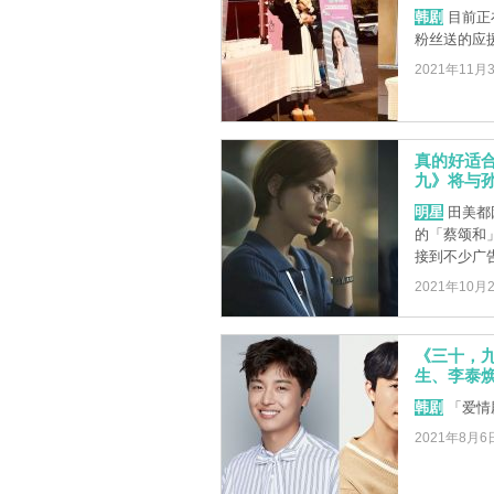
韩剧
目前正
粉丝送的应援
2021年11月
真的好适
九》将与
明星
田美都
的「蔡颂和
接到不少广
2021年10月
《三十，
生、李泰
韩剧
「爱情
2021年8月6