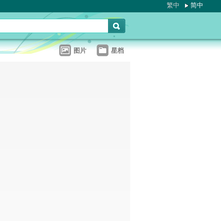
繁中
简中
图片
星档