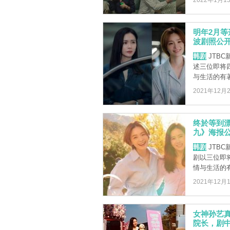
2022年1月1
明年2月
波剧照公
韩剧
JTB
述三位即将
与生活的有著
2021年12月
终於等到
九》海报
韩剧
JTB
剧以三位即
情与生活的有
2021年12月
女神孙艺
院长，剧