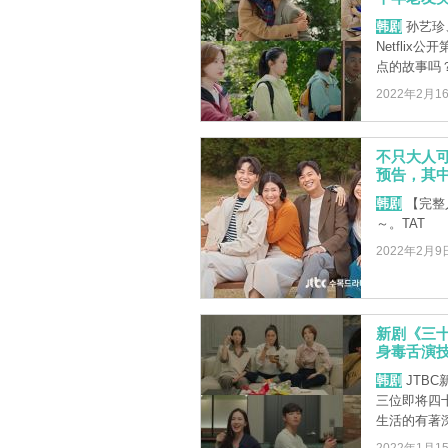
韩剧
孙艺珍
Netfli
点的故事吗？ 
2022年2月1
不只大人可
预告，其中
韩剧
【完整
～。TAT
2022年2月9
新剧《三
身毒舌演
韩剧
JTB
三位即将四
生活的有著深