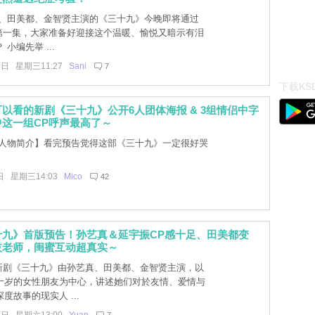
、田美都、金智贤主演的《三十九》今晚即将通过
x公开第一集，大家准备好迎接这个温暖、愉悦又暗示有泪
小编先举 ...
6日 星期三11:27
Sani
7
下载KSD
以看的新剧《三十九》公开6人团体海报 & 3组情侣中字
这一组CP呼声最高了～
人物简介】看完预告觉得这部《三十九》一定很好哭
日 星期三14:03
Mico
42
十九》首版预告！孙艺真＆延宇振CP感十足、田美都变
技老师，闺蜜互动超真实～
C新剧《三十九》由孙艺真、田美都、金智贤主演，以
十岁的女性朋友为中心，讲述她们对於友情、爱情与
度故事的现实人 ...