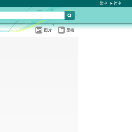
繁中
简中
图片
星档