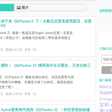
图片
追踪韩星
弟子来《白Packer》了！太熟见圭贤直接骂脏话，圭贤
XD
cker 2》最新一集嘉宾是Super Junior圭贤！圭贤是
E:A（帝国之子）金桐俊与目前第二季班底李寿根之
订阅KSD
1日 星期六17:50
草莓
通吃！《白Packer 2》继男高中生示爱后，又有女粉三
《白Packer 2》聚集名厨白种元、演员安普贤与高
热门标签
李寿根与许卿焕，开播至今除了白种元，最受欢迎的
我独自
贤了吧！ ...
Super
8日 星期三18:55
草莓
G-Drag
宝剑
Apink普美淘气现身《白Packer 2》！和安普贤妹妹撞
弹少