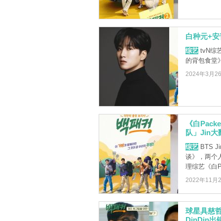
白种元+安
综艺
tvN综
的背包食堂
2024年3月2
《白Pac
队」Jin大
综艺
BTS 
谈》，两个
理综艺《白Pac
2022年11月
球星具慈哲
DinDin