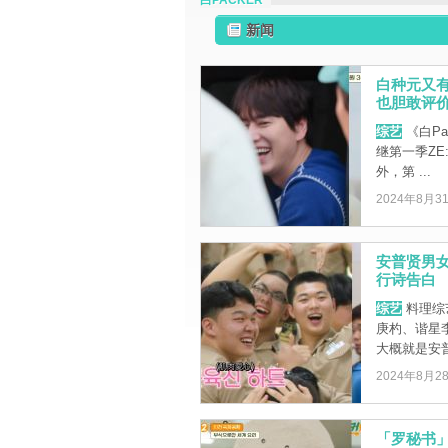
白PACKER
新闻
白种元又有
也胆敢评价
综艺
《白Pa
继第一季Z
外，第 ...
2024年8月3
安普贤男女
行诗告白
综艺
料理综艺
庚杓、谐星
大概就是安普
2024年8月2
「罗秘书」