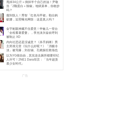
甩掉34公斤＝倒掉半个自己的油！尹敬
浩「2颗蛋白＋辣椒」地狱菜单，你敢抄
吗？
瘦到惊人！秀智「红色马甲裙」勒出蚂
蚁腰，近照曝光网惊：这是真人吗？
金宇彬眼神藏不住爱意！申敏儿一登台
「全程看著爱妻」，李光洙兴奋欢呼到
被制止 XD
内向社恐还是没诚意？《杀手妈咪》男
主郑准元登《玩什么好呢？》「消极冷
淡」被骂爆，刘在锡、孔晓振狂救场也
不动
以为YG很自由，其实连去厕所都要经纪
人许可！2NE1 Dara坦言：「当年超羡
慕少女时代」
广告