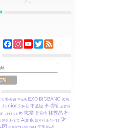
广告
网
Facebook
Instagram
YouTube
Twitter
Feed
BIGBANG
EXO
生活
朴海镇
玄彬
李光洙
 Junior
李瑞镇
李圣经
宋仲基
全智贤
朴
苏志燮
林秀晶
on
姜素拉
Jessica
防
Apink
宋智孝
朴宝英
郑容和
INFINITE
年团
无限挑战
2PM
梨泰院CLASS