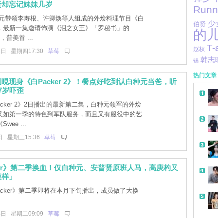
贤却忘记妹妹几岁
Runn
元带领李寿根、许卿焕等人组成的外烩料理节目《白
少
伯贤
 2》，最新一集邀请饰演《泪之女王》「罗秘书」的
的
，普美首 ...
T-
赵权
1日 星期四17:30
草莓
韩志
锡
热门文章
晛现身《白Packer 2》！餐点好吃到认白种元当爸，听
7岁吓歪
cker 2》2日播出的最新第二集，白种元领军的外烩
又如第一季的特色到军队服务，而且又有服役中的艺
ee ...
日 星期三15:36
草莓
ker》第二季换血！仅白种元、安普贤原班人马，高庚杓又
模样」
acker》第二季即将在本月下旬播出，成员做了大换
4日 星期二09:09
草莓