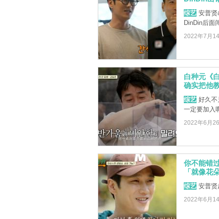
综艺
安普贤
DinDin后
2022年7月1
白种元《白
确实把他
综艺
好久不见
一定要加入
2022年6月2
你不能错过
「就像花
综艺
安普贤
2022年6月1