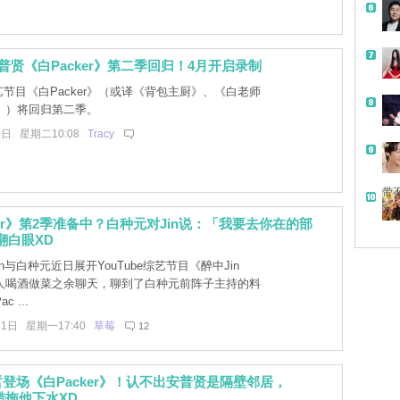
普贤《白Packer》第二季回归！4月开启录制
艺节目《白Packer》（或译《背包主厨》、《白老师
》）将回归第二季。
6日 星期二10:08
Tracy
带
ker》第2季准备中？白种元对Jin说：「我要去你在的部
翻白眼XD
Jin与白种元近日展开YouTube综艺节目《醉中Jin
人喝酒做菜之余聊天，聊到了白种元前阵子主持的料
 ...
21日 星期一17:40
草莓
12
登场《白Packer》！认不出安普贤是隔壁邻居，
出错拖他下水XD