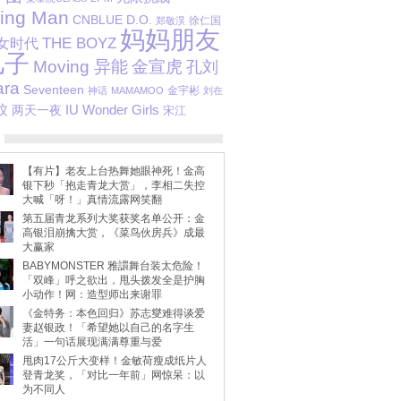
ing Man
CNBLUE
D.O.
徐仁国
郑敬淏
妈妈朋友
女时代
THE BOYZ
儿子
Moving 异能
金宣虎
孔刘
ara
Seventeen
金宇彬
神话
MAMAMOO
刘在
旼
IU
两天一夜
Wonder Girls
宋江
【有片】老友上台热舞她眼神死！金高
银下秒「抱走青龙大赏」，李相二失控
大喊「呀！」真情流露网笑翻
第五届青龙系列大奖获奖名单公开：金
高银泪崩擒大赏，《菜鸟伙房兵》成最
大赢家
BABYMONSTER 雅譞舞台装太危险！
「双峰」呼之欲出，甩头拨发全是护胸
小动作！网：造型师出来谢罪
《金特务：本色回归》苏志燮难得谈爱
妻赵银政！「希望她以自己的名字生
活」一句话展现满满尊重与爱
甩肉17公斤大变样！金敏荷瘦成纸片人
登青龙奖，「对比一年前」网惊呆：以
为不同人