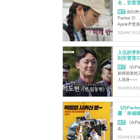
名，安普
综艺
由白种
Packer
Apink尹普美
2024年7月1
入伍的李到
到安普贤3
综艺
《白Pa
厨师团果然
人现身――《Sw
2024年6月5
《白Pac
露「幸福
综艺
《白P
血。
2024年5月1