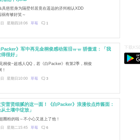
&具慈哲身为隔壁邻居竟在遥远的济州相认XDD
面闯祸有够好笑～
4日 星期四18:06
草莓
1
下载KSD
Packer》军中再见金桐俊感动落泪ㅠㅠ 骄傲道：「我
教得很好」
桐俊~超感人QQ，若《白Packer》有第2季，桐俊
啊！
6日 星期日10:00
草莓
3
安普贤细腻的这一面！《白Packer》浪漫妆点炸酱面：
朵从土壤中绽放」
超圈粉的啦～不小心又迷上了他！
4日 星期二15:45
草莓
6