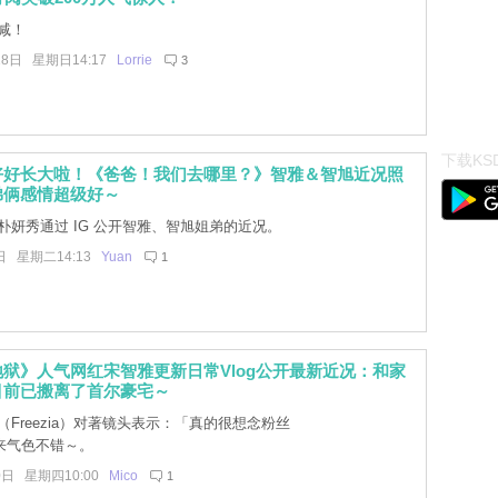
减！
18日 星期日14:17
Lorrie
3
下载KSD
好好长大啦！《爸爸！我们去哪里？》智雅＆智旭近况照
弟俩感情超级好～
朴妍秀通过 IG 公开智雅、智旭姐弟的近况。
日 星期二14:13
Yuan
1
狱》人气网红宋智雅更新日常Vlog公开最新近况：和家
目前已搬离了首尔豪宅～
Freezia）对著镜头表示：「真的很想念粉丝
来气色不错～。
0日 星期四10:00
Mico
1