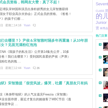
正式会员资格，韩网友大赞：真了不起！
Seven
足球队宋钟国和演员出身朴妍秀的女儿宋智雅获得
CLASS
（韩国女子职业高尔夫协会）正式会员的资格。《爸爸！
的
》的孩子们都 ...
Junior
9日 星期二14:16
Yuan
贤
林秀晶
热门文章
我们去哪里？》尹侯＆宋智雅时隔多年再重逢！从10年朋
男女？见面充满粉红泡泡
ENA《我孩子的私生活》公开第14集先公开，10多
爸爸！我们去哪里？》受到国民喜爱的尹侯（尹厚）
粉红色的氛 ...
6日 星期三12:44
Yuan
26
地狱》宋智雅提「假货风波」爆哭，吐露「真朋友只有妈
《单身即地狱》的人气女嘉宾Freezia（宋智雅）
事业全面停摆，最近才复出的她做客了MBC节目《逃
假货争议 ...