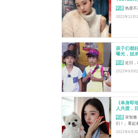
明星
热度不
2022年12月
孩子们都
曝光，姐
明星
近日，
2022年9月6
《单身即地
人共渡，
明星
宋智雅（
们！」看起
2022年6月3