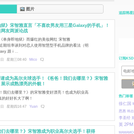
图片
追踪韩星
狱》宋智雅直言「不喜欢男友用三星Galaxy的手机」！
起网友两派论战
《单身即地狱》而爆红的美妆网红 宋智雅
ia）近期坦率谈到对恋人使用智慧型手机品牌的看法（明
y 跟 i ...
订阅KSD
1日 星期三08:40
Mico
邀请成为高尔夫球选手！《爸爸！我们去哪里？》宋智雅
，展示成熟漂亮的外貌！
！我们去哪里？》的宋智雅变好漂亮！也成为职业高
热门标签
真的好好长大了啊！
徐仁国
9日 星期四16:47
Yuan
恩惠
韩志
李圣经
英
2PM
我们去哪里？》宋智雅成为职业高尔夫选手！获得
MAMAMO