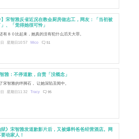
件】宋智雅反省近况在教会厨房做志工，网友：「当初被
了」、「觉得她很可怜」
还有８０比起来，她真的没有犯什么滔天大罪。
2日 星期日10:57
Mico
51
宋智雅：不停道歉，自责「没概念」
了宋智雅的绊脚石， 让她深陷丑闻中。
0日 星期日11:32
Tracy
95
地狱》宋智雅发道歉影片后，又被爆料爸爸经营酒店。网
不要动家人！