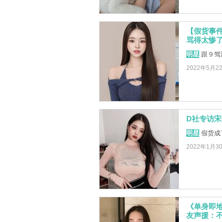
【假货事
骂得太惨
明星
跟９驾
2022年5月2
D社专访
明星
假货成
2022年1月3
《单身即
友声援：