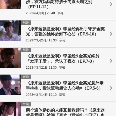
步，双方妈妈对待孩子简直天壤之别
（EP.11-12）
2023年4月3日 20:40
草莓
韩剧
《原来这就是爱啊》李圣经再出手守护金英
光，倔强的她终於卸下心防（EP.9-10）
2023年3月24日 18:30
草莓
韩剧
《原来这就是爱啊》李圣经&金英光终於
「发现了爱」、承认了喜欢（EP.7-8）
2023年3月21日 21:30
草莓
韩剧
《原来这就是爱啊》李圣经&金英光意外牵
手抱抱，暧昧流动超让人心动♥（EP.5-6）
2023年3月14日 19:10
草莓
韩剧
两个遍体鳞伤的人能互相救赎吗？《原来这
就是爱啊》被评「喜欢《我的出走日记》也