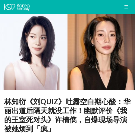
林知衍《刘QUIZ》吐露空白期心酸：华
丽出道后隔天就没工作！幽默评价《我
的王室死对头》许楠儁，自爆现场导演
被她烦到「疯」