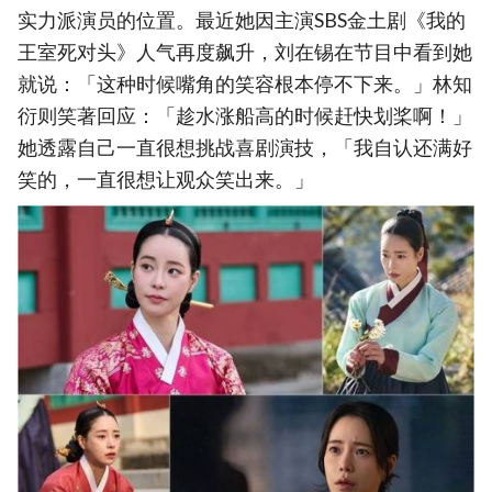
实力派演员的位置。最近她因主演SBS金土剧《我的
王室死对头》人气再度飙升，刘在锡在节目中看到她
就说：「这种时候嘴角的笑容根本停不下来。」林知
衍则笑著回应：「趁水涨船高的时候赶快划桨啊！」
她透露自己一直很想挑战喜剧演技，「我自认还满好
笑的，一直很想让观众笑出来。」