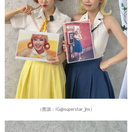
（图源：IG@superstar_jhs）