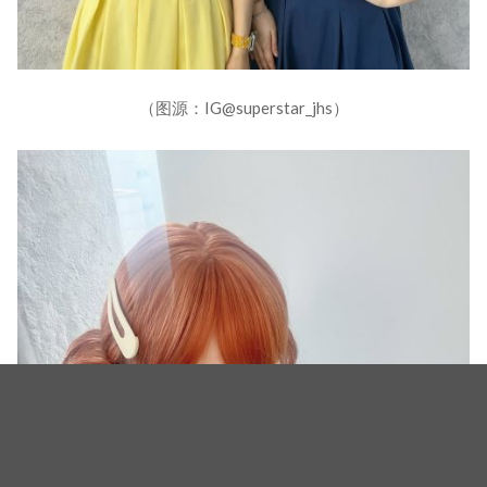
（图源：IG@superstar_jhs）