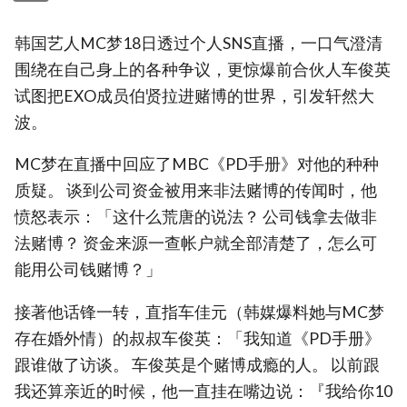
韩国艺人MC梦18日透过个人SNS直播，一口气澄清
围绕在自己身上的各种争议，更惊爆前合伙人车俊英
试图把EXO成员伯贤拉进赌博的世界，引发轩然大
波。
MC梦在直播中回应了MBC《PD手册》对他的种种
质疑。 谈到公司资金被用来非法赌博的传闻时，他
愤怒表示：「这什么荒唐的说法？ 公司钱拿去做非
法赌博？ 资金来源一查帐户就全部清楚了，怎么可
能用公司钱赌博？」
接著他话锋一转，直指车佳元（韩媒爆料她与MC梦
存在婚外情）的叔叔车俊英：「我知道《PD手册》
跟谁做了访谈。 车俊英是个赌博成瘾的人。 以前跟
我还算亲近的时候，他一直挂在嘴边说：『我给你10