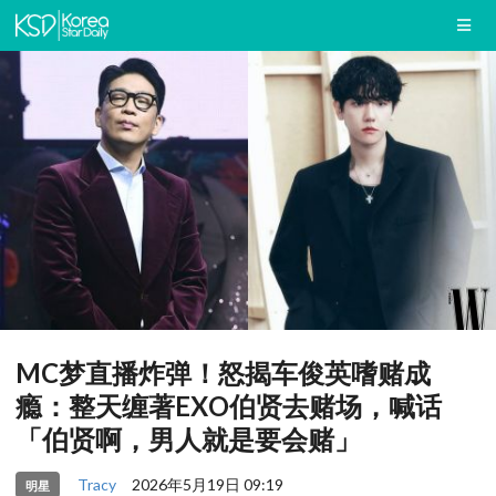
MC梦直播炸弹！怒揭车俊英嗜赌成
瘾：整天缠著EXO伯贤去赌场，喊话
「伯贤啊，男人就是要会赌」
Tracy
2026年5月19日 09:19
明星