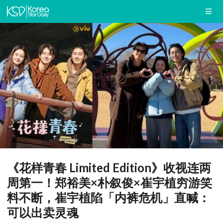
《花样青春 Limited Edition》收视连两
周第一！郑裕美×朴叙俊×崔宇植穷游笑
料不断，崔宇植陷「内裤危机」直喊：
可以出卖灵魂