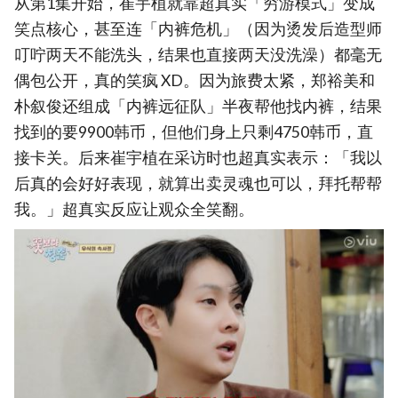
从第1集开始，崔宇植就靠超真实「穷游模式」变成
笑点核心，甚至连「内裤危机」（因为烫发后造型师
叮咛两天不能洗头，结果也直接两天没洗澡）都毫无
偶包公开，真的笑疯 XD。因为旅费太紧，郑裕美和
朴叙俊还组成「内裤远征队」半夜帮他找内裤，结果
找到的要9900韩币，但他们身上只剩4750韩币，直
接卡关。后来崔宇植在采访时也超真实表示：「我以
后真的会好好表现，就算出卖灵魂也可以，拜托帮帮
我。」超真实反应让观众全笑翻。