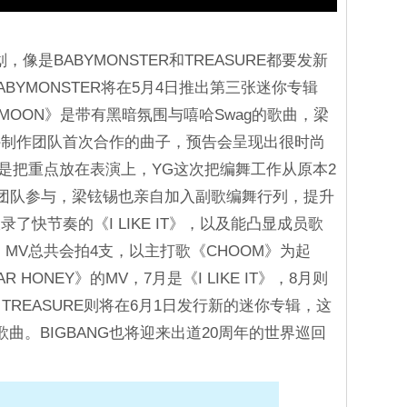
像是BABYMONSTER和TREASURE都要发新
BYMONSTER将在5月4日推出第三张迷你专辑
MOON》是带有黑暗氛围与嘻哈Swag的歌曲，梁
外制作团队首次合作的曲子，预告会呈现出很时尚
则是把重点放在表演上，YG这次把编舞工作从原本2
个团队参与，梁铉锡也亲自加入副歌编舞行列，提升
快节奏的《I LIKE IT》，以及能凸显成员歌
》。MV总共会拍4支，以主打歌《CHOOM》为起
HONEY》的MV，7月是《I LIKE IT》，8月则
TREASURE则将在6月1日发行新的迷你专辑，这
曲。BIGBANG也将迎来出道20周年的世界巡回