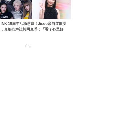
PINK 10周年活动惹议！Jisoo亲自道歉安
NK，真挚心声让韩网直呼：「看了心里好
广告