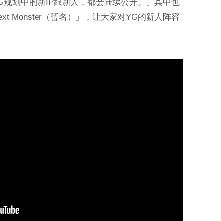
G规划中的新IP跟新人，都会陆续公开。」其中也
t Monster（暂名）」，让大家对YG的新人阵容