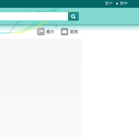
繁中
简中
图片
星档