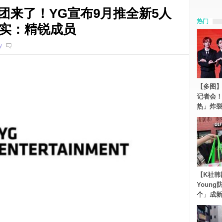
师弟团来了！YG宣布9月推全新5人
热门
实：精锐成员
y
【多图】S
记者会
热」炸
【K社韩
Youn
个」成