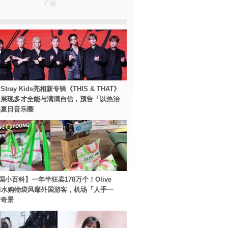
广告
tray Kids亮相新专辑《THIS & THAT》
！展现多才全能与满满自信，预告「以热治
裂夏日音乐圈
国小百科】一年半狂卖178万个！Olive
g防水购物袋风靡外国游客，机场「人手一
新奇景