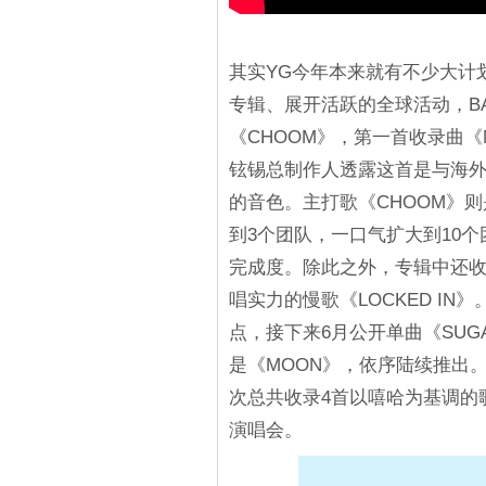
其实YG今年本来就有不少大计划，
专辑、展开活跃的全球活动，BA
《CHOOM》，第一首收录曲《
铉锡总制作人透露这首是与海
的音色。主打歌《CHOOM》
到3个团队，一口气扩大到10
完成度。除此之外，专辑中还收录了
唱实力的慢歌《LOCKED IN
点，接下来6月公开单曲《SUGAR 
是《MOON》，依序陆续推出。
次总共收录4首以嘻哈为基调的歌
演唱会。