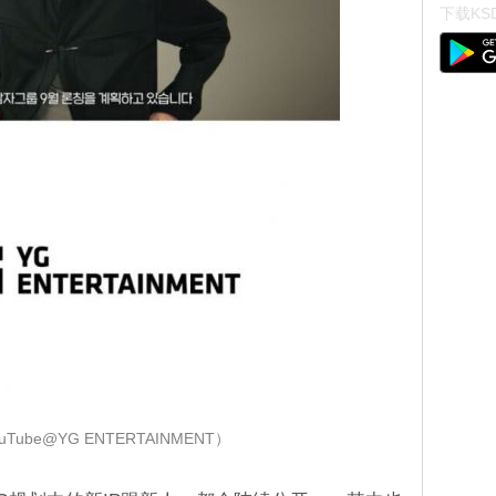
下载KSD
Tube@YG ENTERTAINMENT）