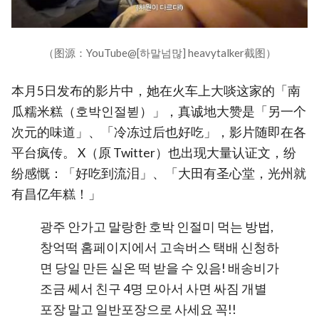
（图源：YouTube@[하말넘많] heavytalker截图）
本月5日发布的影片中，她在火车上大啖这家的「南
瓜糯米糕（호박인절뷛）」，真诚地大赞是「另一个
次元的味道」、「冷冻过后也好吃」，影片随即在各
平台疯传。 X（原 Twitter）也出现大量认证文，纷
纷感慨：「好吃到流泪」、「大田有圣心堂，光州就
有昌亿年糕！」
광주 안가고 말랑한 호박 인절미 먹는 방법,
창억떡 홈페이지에서 고속버스 택배 신청하
면 당일 만든 실온 떡 받을 수 있음! 배송비가
조금 쎄서 친구 4명 모아서 사면 싸짐 개별
포장 말고 일반포장으로 사세요 꼭!!