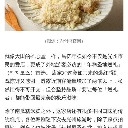
（图源：창억떡官网）
就像大田的圣心堂一样，昌亿年糕如今不仅是光州市
民的爱店，更成了外地游客必访的「年糕圣地巡礼」
（떡지코스）首选。 店家对这突如其来的爆红感到
既惊讶又感谢，透露近期客流量增加了两倍以上，虽
然忙得不可开交，但会坚持品质，要让每位「巡礼
者」都能带回最完美的极乐滋味。
除了南瓜糯米糕之外，这家店还有很多不同口味的传
统糕点，各位韩剧迷下次去光州旅游时，除了踩点拍
摄地，别忘了也把这份「年糕界圣心堂」排入行程喔