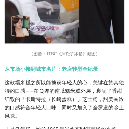
（图源：JTBC《拜托了冰箱》截图）
从市场小摊到城市名片：老店转型全纪录
这款糯米糕之所以能掳获年轻人的心，关键在於其独
特的口感——在 Q 弹的南瓜糯米糕外层，裹满了香甜
细致的「卡斯特拉（长崎蛋糕）」芝士粉，甜美香浓
的口感符合年轻人口味，同时又加入了全罗道的乡土
风味。