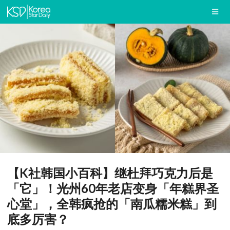
【K社韩国小百科】继杜拜巧克力后是
「它」！光州60年老店变身「年糕界圣
心堂」，全韩疯抢的「南瓜糯米糕」到
底多厉害？