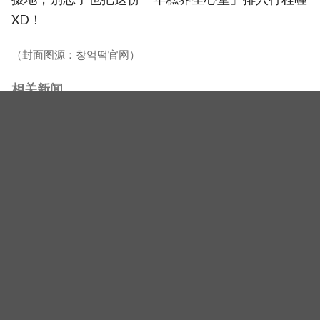
XD！
（封面图源：창억떡官网）
相关新闻
【K社韩国小百科】一年半狂卖178万个！Olive Young防
水购物袋风靡外国游客，机场「人手一个」成新奇景
【K社韩国小百科】韩国「袋鼠族」大爆发！30多岁有工
作还赖在爸妈家，政府打房反成「袋鼠族」推手
【K社韩国小百科】南韩政府出狠招防沉迷！研议「不准
14岁以下玩社群」，19岁以下全面限制黑洞演算法
标签
韩国美食
韩国生活
韩国流行
安兪真
K社韩国小百科