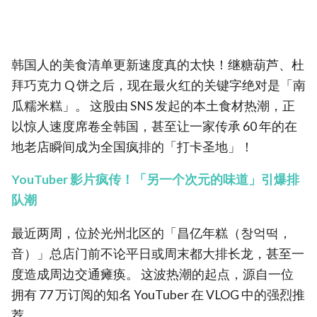
韩国人的美食清单更新速度真的太快！继糖葫芦、杜
拜巧克力 Q 饼之后，现在最火红的关键字绝对是「南
瓜糯米糕」。 这股由 SNS 发起的本土食材热潮，正
以惊人速度席卷全韩国，甚至让一家传承 60 年的在
地老店瞬间成为全国疯排的「打卡圣地」！
YouTuber 影片疯传！「另一个次元的味道」引爆排
队潮
最近两周，位於光州北区的「昌亿年糕（창억떡，
音）」总店门前不论平日或周末都大排长龙，甚至一
度造成周边交通瘫痪。 这波热潮的起点，源自一位
拥有 77 万订阅的知名 YouTuber 在 VLOG 中的强烈推
荐。