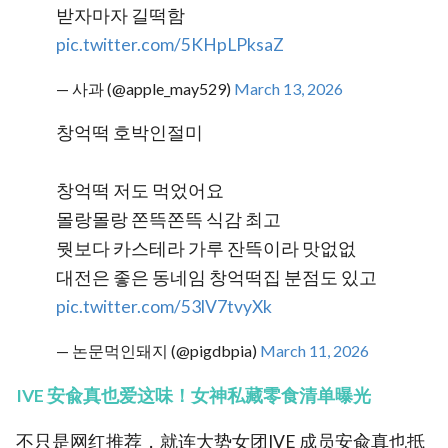
받자마자 길떡함
pic.twitter.com/5KHpLPksaZ
— 사과 (@apple_may529)
March 13, 2026
창억떡 호박인절미
창억떡 저도 먹었어요
몰랑몰랑 쫀뜩쫀뜩 식감 최고
뭣보다 카스테라 가루 잔뜩이라 맛없없
대전은 좋은 동네임 창억떡집 분점도 있고
pic.twitter.com/53lV7tvyXk
— 논문먹인돼지 (@pigdbpia)
March 11, 2026
IVE 安兪真也爱这味！女神私藏零食清单曝光
不只是网红推荐，就连大势女团IVE 成员安兪真也抵