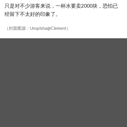
只是对不少游客来说，一杯水要卖2000块，恐怕已
经留下不太好的印象了。
（封面图源：Unsplsha@Clement）
相关新闻
【K社韩国小百科】韩国「袋鼠族」大爆发！30多岁有工
作还赖在爸妈家，政府打房反成「袋鼠族」推手
【K社韩国小百科】南韩政府出狠招防沉迷！研议「不准
14岁以下玩社群」，19岁以下全面限制黑洞演算法
【K社韩国小百科】时代终结！南韩「补身汤」迎最后夏
天，明年初全面禁狗肉：成本狂飙、转行补助沦杯水车
薪
标签
光藏市场
K社韩国小百科