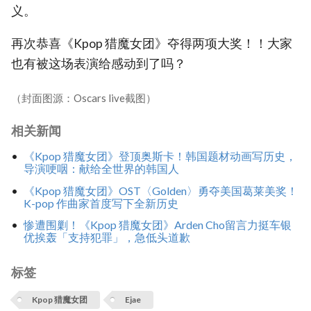
义。
再次恭喜《Kpop 猎魔女团》夺得两项大奖！！大家
也有被这场表演给感动到了吗？
（封面图源：Oscars live截图）
相关新闻
《Kpop 猎魔女团》登顶奥斯卡！韩国题材动画写历史，
导演哽咽：献给全世界的韩国人
《Kpop 猎魔女团》OST〈Golden〉勇夺美国葛莱美奖！
K-pop 作曲家首度写下全新历史
惨遭围剿！《Kpop 猎魔女团》Arden Cho留言力挺车银
优挨轰「支持犯罪」，急低头道歉
标签
Kpop 猎魔女团
Ejae