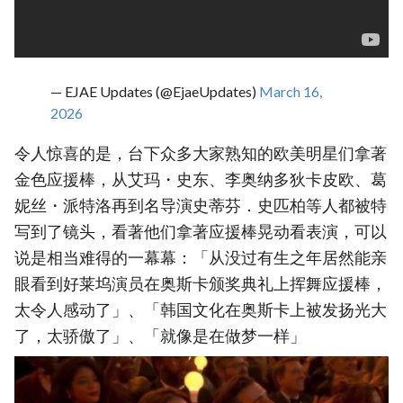
— EJAE Updates (@EjaeUpdates)
March 16,
2026
令人惊喜的是，台下众多大家熟知的欧美明星们拿著
金色应援棒，从艾玛・史东、李奥纳多狄卡皮欧、葛
妮丝・派特洛再到名导演史蒂芬．史匹柏等人都被特
写到了镜头，看著他们拿著应援棒晃动看表演，可以
说是相当难得的一幕幕：「从没过有生之年居然能亲
眼看到好莱坞演员在奥斯卡颁奖典礼上挥舞应援棒，
太令人感动了」、「韩国文化在奥斯卡上被发扬光大
了，太骄傲了」、「就像是在做梦一样」