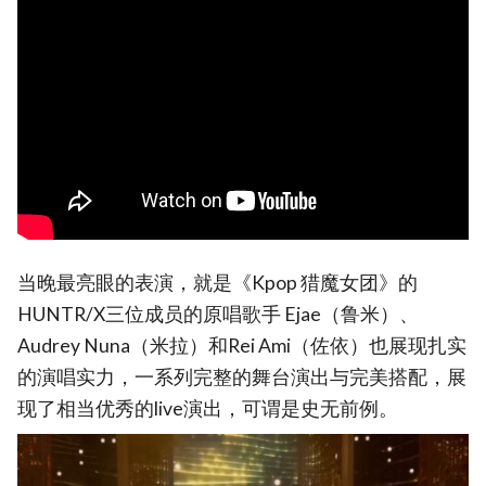
当晚最亮眼的表演，就是《Kpop 猎魔女团》的
HUNTR/X三位成员的原唱歌手 Ejae（鲁米）、
Audrey Nuna（米拉）和Rei Ami（佐依）也展现扎实
的演唱实力，一系列完整的舞台演出与完美搭配，展
现了相当优秀的live演出，可谓是史无前例。