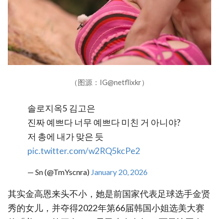
（图源：IG@netflixkr）
솔로지옥5 김고은
진짜 예쁘다 너무 예쁘다 미친 거 아니야?
저 총에 내가 맞은 듯
pic.twitter.com/w2RQ5kcPe2
— Sn (@TmYscnra)
January 20, 2026
其实金高恩来头不小，她是前国家代表足球选手金贤
秀的女儿，并夺得2022年第66届韩国小姐选美大赛