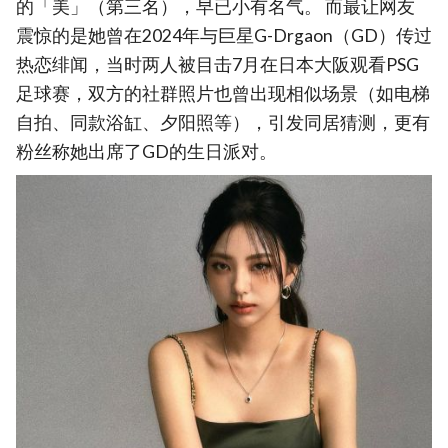
的「美」（第三名），早已小有名气。 而最让网友
震惊的是她曾在2024年与巨星G-Drgaon（GD）传过
热恋绯闻，当时两人被目击7月在日本大阪观看PSG
足球赛，双方的社群照片也曾出现相似场景（如电梯
自拍、同款浴缸、夕阳照等），引发同居猜测，更有
粉丝称她出席了GD的生日派对。