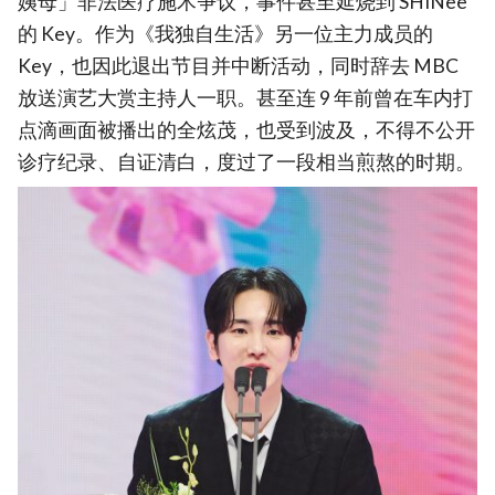
姨母」非法医疗施术争议，事件甚至延烧到 SHINee
的 Key。作为《我独自生活》另一位主力成员的
Key，也因此退出节目并中断活动，同时辞去 MBC
放送演艺大赏主持人一职。甚至连 9 年前曾在车内打
点滴画面被播出的全炫茂，也受到波及，不得不公开
诊疗纪录、自证清白，度过了一段相当煎熬的时期。