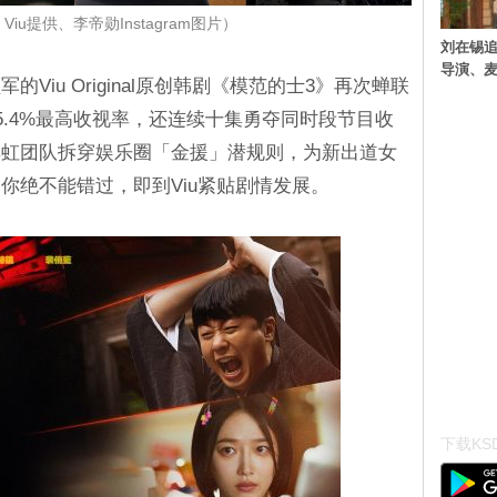
iu提供、李帝勋Instagram图片）
刘在锡追
导演、麦
Viu Original原创韩剧《模范的士3》再次蝉联
5.4%最高收视率，还连续十集勇夺同时段节目收
彩虹团队拆穿娱乐圈「金援」潜规则，为新出道女
你绝不能错过，即到Viu紧贴剧情发展。
下载KSD