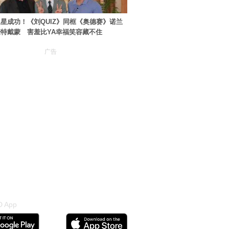
星成功！《刘QUIZ》同框《奥德赛》诺兰
特戴蒙 害羞比YA幸福笑容藏不住
广告
 App