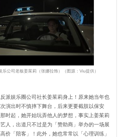
乐公司老板姜茱莉（张娜拉饰）（图源：Viu提供）
的反派娱乐圈公司社长姜茱莉身上！原来她当年也
一次演出时不慎摔下舞台，后来更要截肢以保安
从那时起，她开始玩弄他人的梦想，事实上姜茱莉
为艺人，出道只不过是为「赞助商」举办的一场展
们高价「陪客」！此外，她也常常以「心理训练」