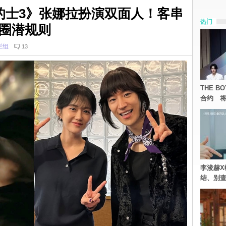
范的士3》张娜拉扮演双面人！客串
热门
圈潜规则
栏组
13
THE 
合约 将
李浚赫X
结、别