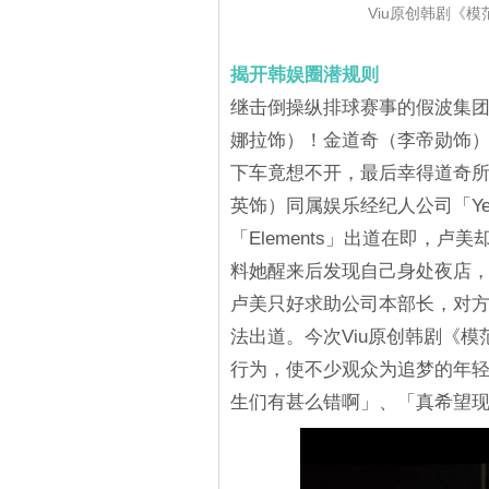
Viu原创韩剧《模
揭开韩娱圈潜规则
继击倒操纵排球赛事的假波集
娜拉饰）！金道奇（李帝勋饰
下车竟想不开，最后幸得道奇
英饰）同属娱乐经纪人公司「Yel
「Elements」出道在即，
料她醒来后发现自己身处夜店
卢美只好求助公司本部长，对
法出道。今次Viu原创韩剧《
行为，使不少观众为追梦的年
生们有甚么错啊」、「真希望