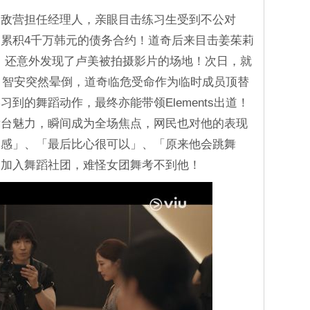
入敌营担任经理人，亲眼目击练习生受到不公对
累积4千万韩元的债务合约！道奇后来目击姜茱莉
，还意外发现了卢美被拍摄影片的场地！次日，就
前夕，智安突然晕倒，道奇临危受命作为临时成员顶替
到的舞蹈动作，最终亦能带领Elements出道！
舞台魅力，瞬间成为全场焦点，网民也对他的表现
和感」、「最后比心很可以」、「原来他会跳舞
曾加入舞蹈社团，难怪女团舞考不到他！