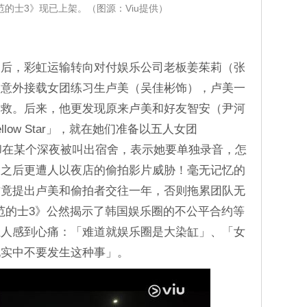
范的士3》现已上架。（图源：Viu提供）
团后，彩虹运输转向对付娱乐公司老板姜茱莉（张
）意外接载女团练习生卢美（吴佳彬饰），卢美一
所救。后来，他更发现原来卢美和好友智安（尹河
low Star」，就在她们准备以五人女团
卢美却在某个深夜被叫出宿舍，表示她要单独录音，怎
，之后更遭人以夜店的偷拍影片威胁！毫无记忆的
方竟提出卢美和偷拍者交往一年，否则拖累团队无
模范的士3》公然揭示了韩国娱乐圈的不公平合约等
轻人感到心痛：「难道就娱乐圈是大染缸」、「女
现实中不要发生这种事」。