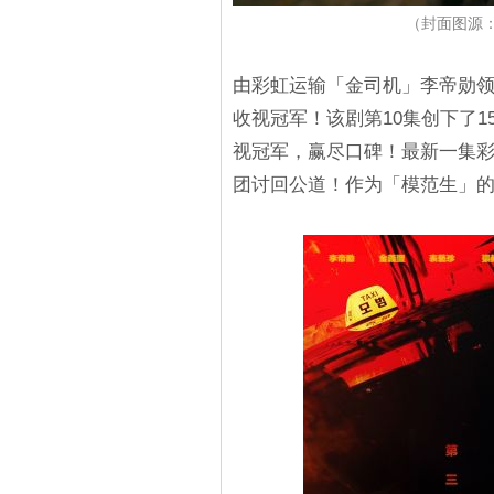
（封面图源：V
由彩虹运输「金司机」李帝勋领军的
收视冠军！该剧第10集创下了1
视冠军，赢尽口碑！最新一集
团讨回公道！作为「模范生」的