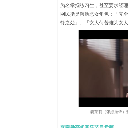
为名掌掴练习生，甚至要求经
网民指是演活恶女角色：「完
怜之处」、「女人何苦难为女
姜茱莉（张娜拉饰）
李帝勋亮相音乐节目卖萌