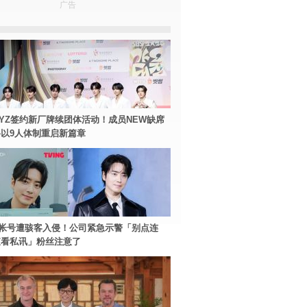
广告
BOYZ签约新厂牌续团体活动！成员NEW缺席
以9人体制重启新篇章
帐号遭骇客入侵！公司紧急示警「别点连
查看私讯」粉丝注意了