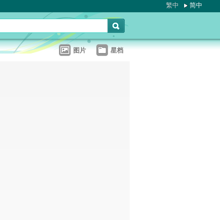
繁中
简中
图片
星档