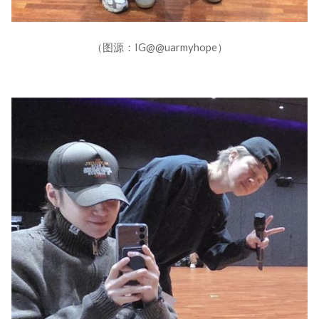
（图源：IG@@uarmyhope）