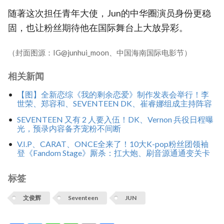
随著这次担任青年大使，Jun的中华圈演员身份更稳
固，也让粉丝期待他在国际舞台上大放异彩。
（封面图源：IG@junhui_moon、中国海南国际电影节）
相关新闻
【图】全新恋综《我的剩余恋爱》制作发表会举行！李
世荣、郑容和、SEVENTEEN DK、崔睿娜组成主持阵容
SEVENTEEN 又有 2 人要入伍！DK、Vernon 兵役日程曝
光，预录内容备齐宠粉不间断
V.I.P、CARAT、ONCE全来了！10大K-pop粉丝团领袖
登《Fandom Stage》厮杀：扛大炮、刷音源通通变关卡
标签
文俊辉
Seventeen
JUN