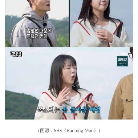
（图源：SBS《Running Man》）