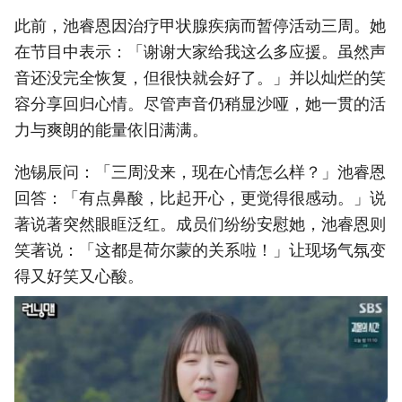
此前，池睿恩因治疗甲状腺疾病而暂停活动三周。她
在节目中表示：「谢谢大家给我这么多应援。虽然声
音还没完全恢复，但很快就会好了。」并以灿烂的笑
容分享回归心情。尽管声音仍稍显沙哑，她一贯的活
力与爽朗的能量依旧满满。
池锡辰问：「三周没来，现在心情怎么样？」池睿恩
回答：「有点鼻酸，比起开心，更觉得很感动。」说
著说著突然眼眶泛红。成员们纷纷安慰她，池睿恩则
笑著说：「这都是荷尔蒙的关系啦！」让现场气氛变
得又好笑又心酸。