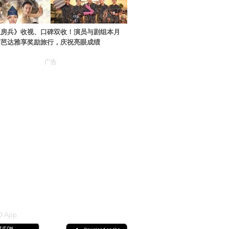
伙房兵》收视、口碑双收！演员与剧组本月
国芭达雅享奖励旅行，庆祝亮眼成绩
广告
 App