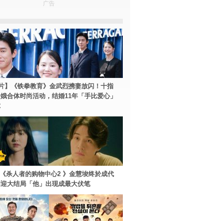
广告
片】《铁拳教育》金武烈携妻放闪！十指
娥合体时尚活动，结婚11年「手比爱心」
尔
ey+《杀人者的购物中心2 》金慧埈终於成代
周迎大结局「他」出现成最大伏笔