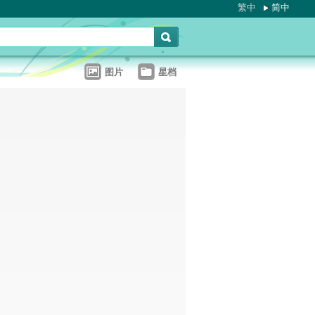
繁中
简中
图片
星档