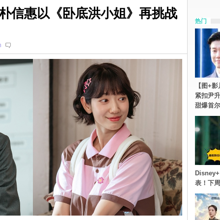
朴信惠以《卧底洪小姐》再挑战
热门
n
【图+影
紧扣尹升
甜爆首
Disn
表！下