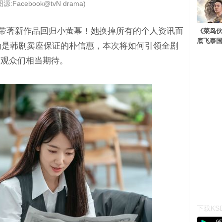
源:Facebook@tvN drama)
7日带著新作品回归小萤幕！她换掉所有的个人资讯而
《菜鸟
底飞泰
称为是韩剧卖座保证的朴信惠，本次将如何引领全剧
有观众们相当期待。
下载KSD