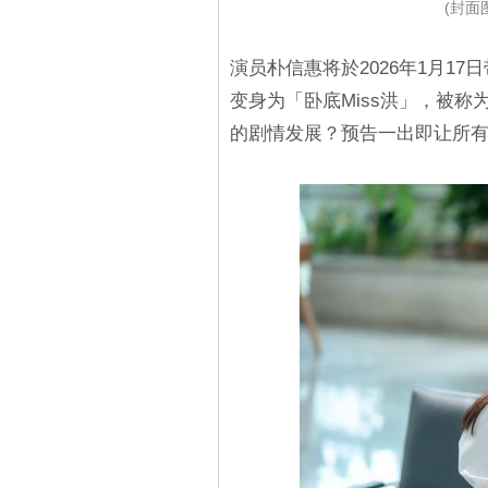
(封面图
演员朴信惠将於2026年1月1
变身为「卧底Miss洪」，被
的剧情发展？预告一出即让所