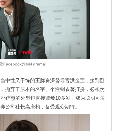
:Facebook@tvN drama)
相当中性又干练的王牌资深督导官洪金宝，接到卧
部，抛弃了原本的名字、个性到衣著打扮，必须伪
，朴信惠的外型也直接减龄10多岁，成为聪明可爱
证券公司社长高庚杓，备受观众期待。