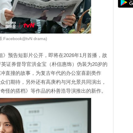
:Facebook@tvN drama)
姐》预告短影片公开，即将在2026年1月首播，故
的菁英证券督导官洪金宝（朴信惠饰）伪装为20岁的
横冲直撞的故事，为复古年代的办公室喜剧类作
观众们期待，另外还有高庚杓与河允景共同演出，
《奇怪的搭档》等作品的朴善浩导演推出的新作。