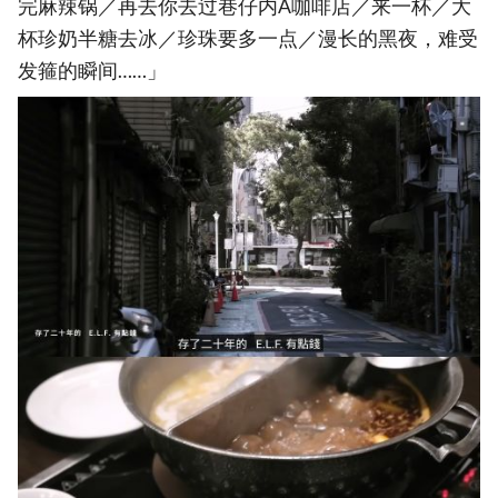
完麻辣锅／再去你去过巷仔内A咖啡店／来一杯／大
杯珍奶半糖去冰／珍珠要多一点／漫长的黑夜，难受
发箍的瞬间……」