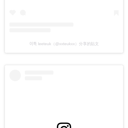
이특 leeteuk（@xxteukxx）分享的貼文