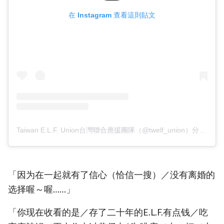
在 Instagram 查看這則貼文
Taiwan E.L.F. Union台灣聯合應援團隊（@twelf_union）分享的貼文
「因为在一起就有了信心（恰信一搜）／没有离婚的
选择喔～喔……」
「你现在收看的是／存了二十年的E.L.F.有点钱／吃