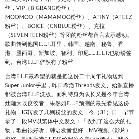
丝，VIP（BIGBANG粉丝）、
MOOMOO（MAMAMOO粉丝）、ATINY（ATEEZ
粉丝）、BOICE（CNBLUE粉丝）、克拉
（SEVENTEEN粉丝）等团的粉丝都留言表示感动。
歌曲传到他国E.L.F.耳里，韩国、越南、秘鲁、香
港、墨西哥、新加坡、智利、印尼……E.L.F.也纷纷签
到。台湾E.L.F.俨然有了粉丝！
台湾E.L.F.最希望的就是把这份二十周年礼物送到
Super Junior手里，昨日希澈Threads发文、始源直播
都被台湾E.L.F.洗版。而利特身为队长又是今年台湾
灶咖大战佼佼者，果然如E.L.F.预测的最先看见这份
礼物，IG转发了几则粉丝的发文，今（31）日一早节
录了一段MV以繁体中文发文：「收到了这么大的礼
物，歌曲很好听，韩语发音也好，MV视频（影片）